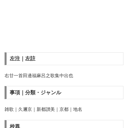
左注｜左註
右廿一首田邊福麻呂之歌集中出也
事項｜分類・ジャンル
雑歌｜久邇京｜新都讃美｜京都｜地名
校異