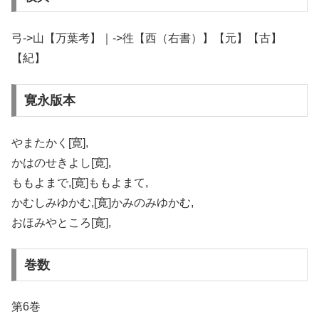
弓->山【万葉考】｜->徃【西（右書）】【元】【古】
【紀】
寛永版本
やまたかく[寛],
かはのせきよし[寛],
ももよまで,[寛]ももよまて,
かむしみゆかむ,[寛]かみのみゆかむ,
おほみやところ[寛],
巻数
第6巻