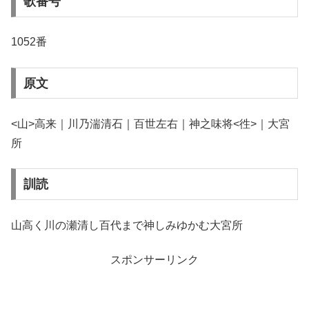
歌番号
1052番
原文
<山>高来｜川乃湍清石｜百世左右｜神之味将<徃>｜大宮
所
訓読
山高く川の瀬清し百代まで神しみゆかむ大宮所
スポンサーリンク