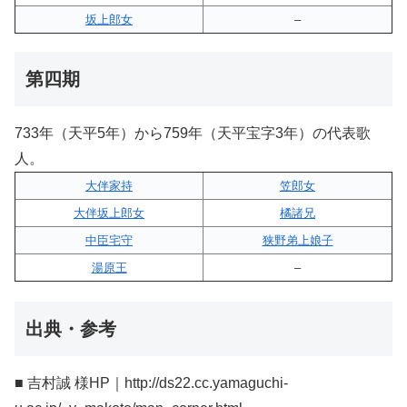
坂上郎女
–
第四期
733年（天平5年）から759年（天平宝字3年）の代表歌
人。
大伴家持
笠郎女
大伴坂上郎女
橘諸兄
中臣宅守
狭野弟上娘子
湯原王
–
出典・参考
■ 吉村誠 様HP｜http://ds22.cc.yamaguchi-