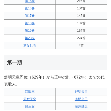
第15巻
216首
第16巻
104首
第17巻
142首
第18巻
107首
第19巻
154首
第20巻
224首
第なし巻
4首
第一期
舒明天皇即位（629年）から壬申の乱（672年）までの代
表歌人。
額田王
舒明天皇
天智天皇
有間皇子
鏡王女
藤原鎌足