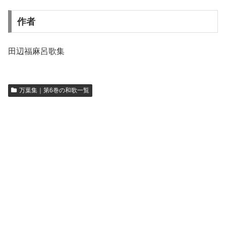
作者
田辺福麻呂歌集
万葉集｜第6巻の和歌一覧