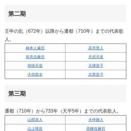
第二期
壬申の乱（672年）以降から遷都（710年）までの代表歌
人。
柿本人麻呂
高市黒人
長意吉麻呂
天武天皇
持統天皇
大津皇子
大伯皇女
志貴皇子
第三期
遷都（710年）から733年（天平5年）までの代表歌人。
山部赤人
大伴旅人
山上憶良
高橋虫麻呂