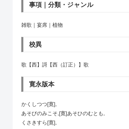
事項｜分類・ジャンル
雑歌｜宴席｜植物
校異
歌【西】謌【西（訂正）】歌
寛永版本
かくしつつ[寛],
あそびのみこそ,[寛]あそひのむとも,
くさきすら[寛],