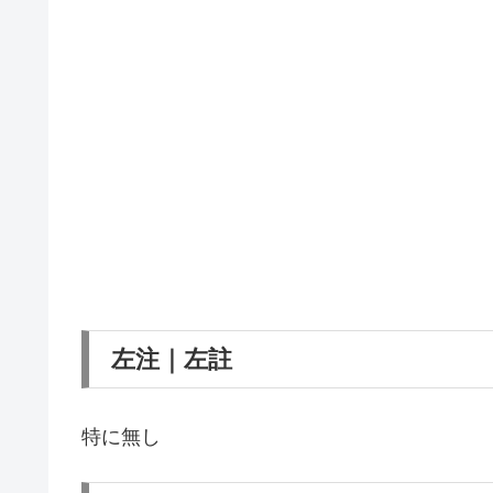
左注｜左註
特に無し