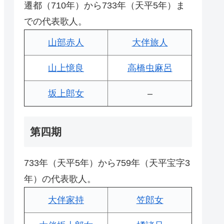
遷都（710年）から733年（天平5年）ま
での代表歌人。
山部赤人
大伴旅人
山上憶良
高橋虫麻呂
坂上郎女
–
第四期
733年（天平5年）から759年（天平宝字3
年）の代表歌人。
大伴家持
笠郎女