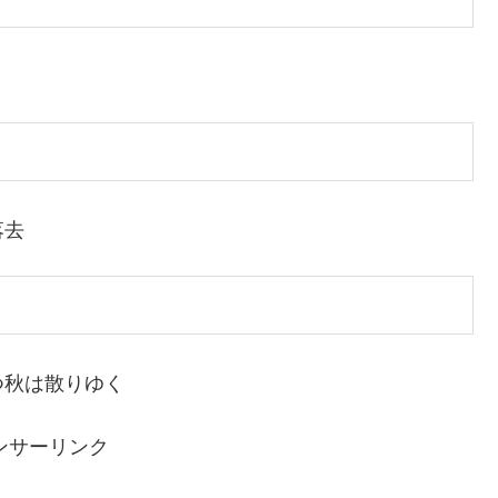
落去
つ秋は散りゆく
ンサーリンク