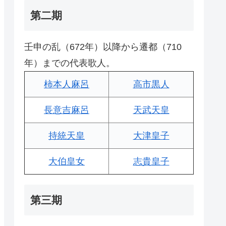
第二期
壬申の乱（672年）以降から遷都（710
年）までの代表歌人。
柿本人麻呂
高市黒人
長意吉麻呂
天武天皇
持統天皇
大津皇子
大伯皇女
志貴皇子
第三期