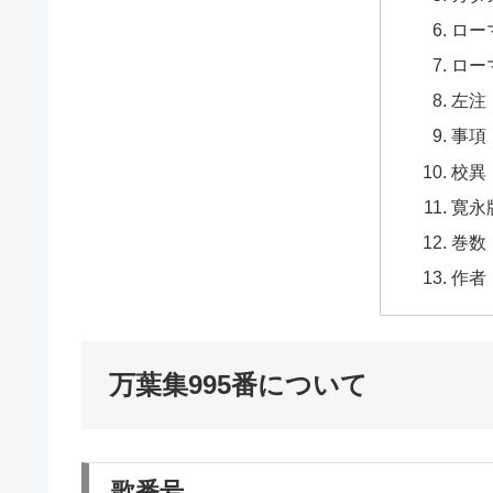
ロー
ロー
左注
事項
校異
寛永
巻数
作者
万葉集995番について
歌番号