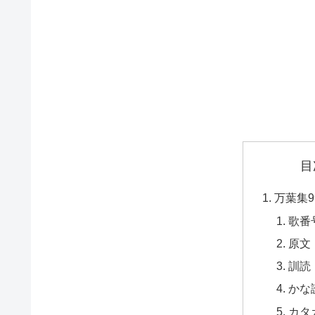
目
万葉集9
歌番
原文
訓読
かな
カタ