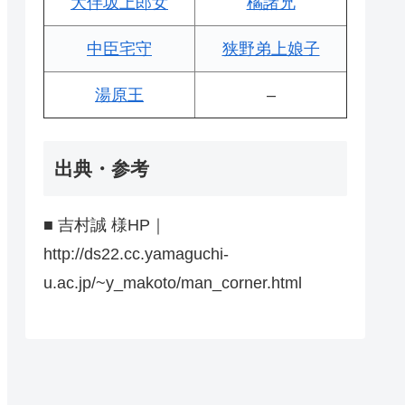
大伴坂上郎女
橘諸兄
中臣宅守
狭野弟上娘子
湯原王
–
出典・参考
■ 吉村誠 様HP｜
http://ds22.cc.yamaguchi-
u.ac.jp/~y_makoto/man_corner.html