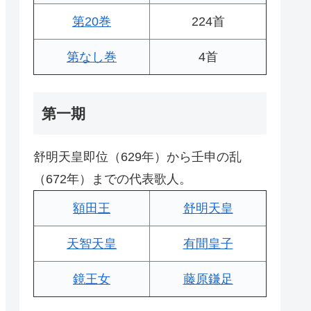
第20巻
224首
第なし巻
4首
第一期
舒明天皇即位（629年）から壬申の乱
（672年）までの代表歌人。
額田王
舒明天皇
天智天皇
有間皇子
鏡王女
藤原鎌足