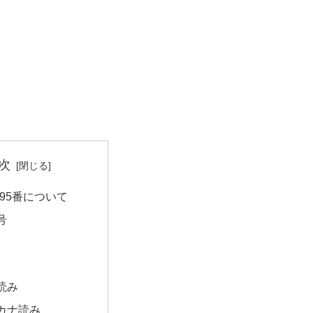
次
95番について
号
読み
カナ読み