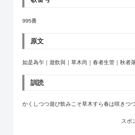
995番
原文
如是為乍｜遊飲與｜草木尚｜春者生管｜秋者
訓読
かくしつつ遊び飲みこそ草木すら春は咲きつ
スポ