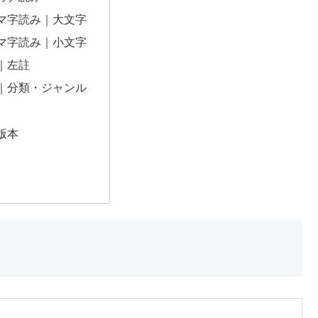
マ字読み｜大文字
マ字読み｜小文字
｜左註
｜分類・ジャンル
版本