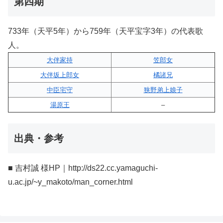
第四期
733年（天平5年）から759年（天平宝字3年）の代表歌
人。
大伴家持
笠郎女
大伴坂上郎女
橘諸兄
中臣宅守
狭野弟上娘子
湯原王
–
出典・参考
■ 吉村誠 様HP｜http://ds22.cc.yamaguchi-
u.ac.jp/~y_makoto/man_corner.html