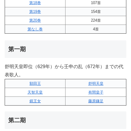
第18巻
107首
第19巻
154首
第20巻
224首
第なし巻
4首
第一期
舒明天皇即位（629年）から壬申の乱（672年）までの代
表歌人。
額田王
舒明天皇
天智天皇
有間皇子
鏡王女
藤原鎌足
第二期