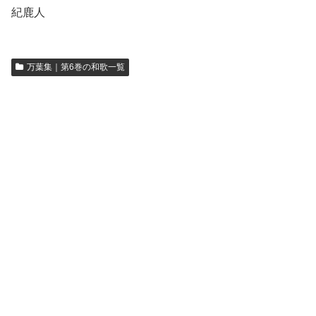
紀鹿人
万葉集｜第6巻の和歌一覧