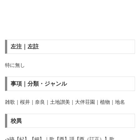
左注｜左註
特に無し
事項｜分類・ジャンル
雑歌｜桜井｜奈良｜土地讃美｜大伴荘園｜植物｜地名
校異
->跡【紀】【細】｜歌【西】謌【西（訂正）】歌