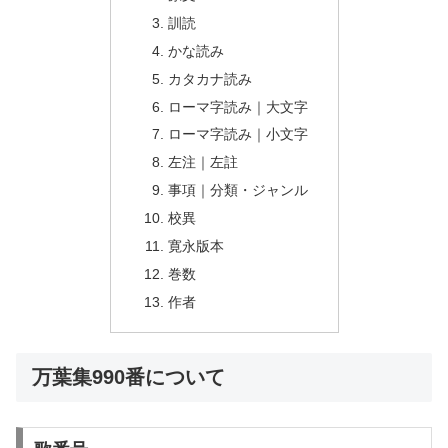
訓読
かな読み
カタカナ読み
ローマ字読み｜大文字
ローマ字読み｜小文字
左注｜左註
事項｜分類・ジャンル
校異
寛永版本
巻数
作者
万葉集990番について