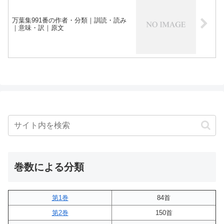
万葉集991番の作者・分類｜訓読・読み
｜意味・訳｜原文
巻数による分類
第1巻
84首
第2巻
150首