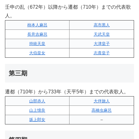
壬申の乱（672年）以降から遷都（710年）までの代表歌
人。
柿本人麻呂
高市黒人
長意吉麻呂
天武天皇
持統天皇
大津皇子
大伯皇女
志貴皇子
第三期
遷都（710年）から733年（天平5年）までの代表歌人。
山部赤人
大伴旅人
山上憶良
高橋虫麻呂
坂上郎女
–