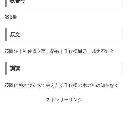
歌番号
990番
原文
茂岡尓｜神佐備立而｜榮有｜千代松樹乃｜歳之不知久
訓読
茂岡に神さび立ちて栄えたる千代松の木の年の知らなく
スポンサーリンク