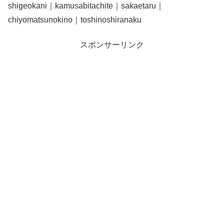
shigeokani｜kamusabitachite｜sakaetaru｜
chiyomatsunokino｜toshinoshiranaku
スポンサーリンク