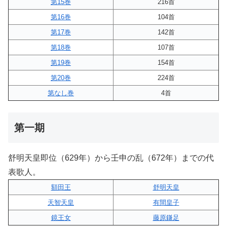
第15巻
216首
第16巻
104首
第17巻
142首
第18巻
107首
第19巻
154首
第20巻
224首
第なし巻
4首
第一期
舒明天皇即位（629年）から壬申の乱（672年）までの代
表歌人。
額田王
舒明天皇
天智天皇
有間皇子
鏡王女
藤原鎌足