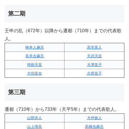
第二期
壬申の乱（672年）以降から遷都（710年）までの代表歌
人。
柿本人麻呂
高市黒人
長意吉麻呂
天武天皇
持統天皇
大津皇子
大伯皇女
志貴皇子
第三期
遷都（710年）から733年（天平5年）までの代表歌人。
山部赤人
大伴旅人
山上憶良
高橋虫麻呂