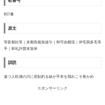
歌番号
857番
原文
等富都比等｜末都良能加波尓｜和可由都流｜伊毛我多毛等
乎｜和礼許曽末加米
訓読
遠つ人松浦の川に若鮎釣る妹が手本を我れこそ卷かめ
スポンサーリンク