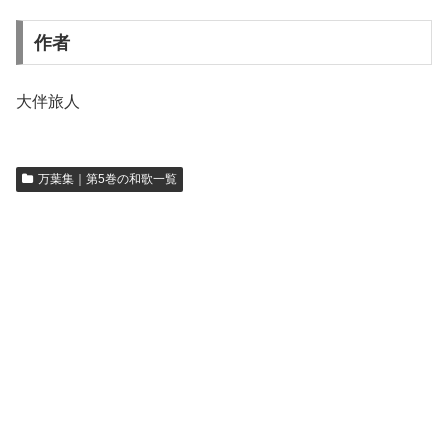
作者
大伴旅人
万葉集｜第5巻の和歌一覧