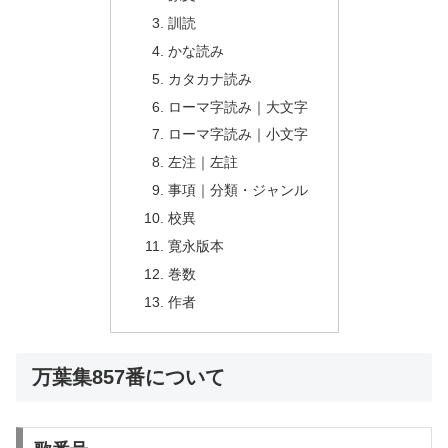
訓読
かな読み
カタカナ読み
ローマ字読み｜大文字
ローマ字読み｜小文字
左注｜左註
事項｜分類・ジャンル
校異
寛永版本
巻数
作者
万葉集857番について