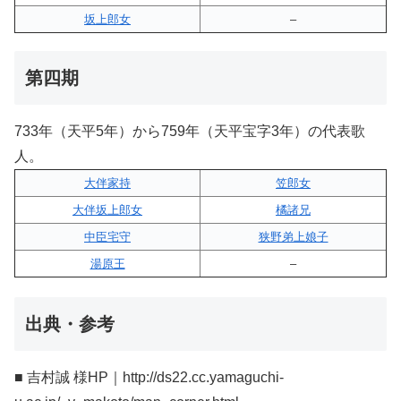
坂上郎女
–
第四期
733年（天平5年）から759年（天平宝字3年）の代表歌
人。
大伴家持
笠郎女
大伴坂上郎女
橘諸兄
中臣宅守
狭野弟上娘子
湯原王
–
出典・参考
■ 吉村誠 様HP｜http://ds22.cc.yamaguchi-