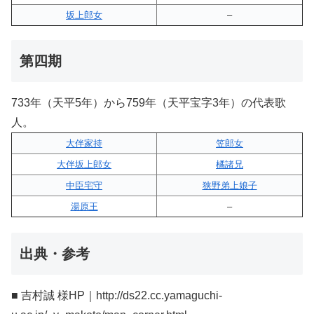
坂上郎女
–
第四期
733年（天平5年）から759年（天平宝字3年）の代表歌
人。
大伴家持
笠郎女
大伴坂上郎女
橘諸兄
中臣宅守
狭野弟上娘子
湯原王
–
出典・参考
■ 吉村誠 様HP｜http://ds22.cc.yamaguchi-