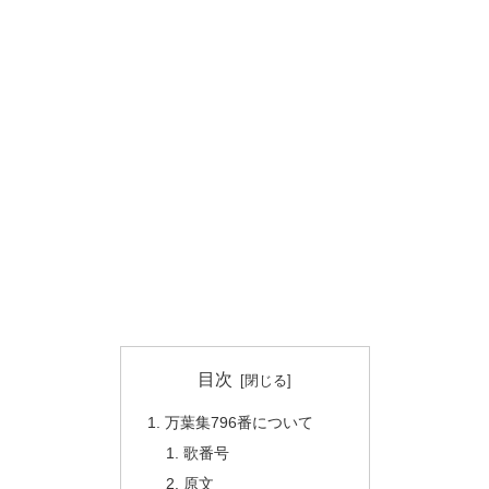
目次
万葉集796番について
歌番号
原文