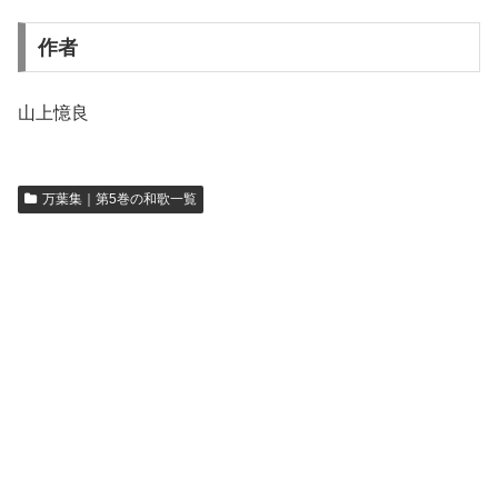
作者
山上憶良
万葉集｜第5巻の和歌一覧