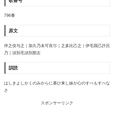
歌番号
796番
原文
伴之伎与之｜加久乃未可良尓｜之多比己之｜伊毛我己許呂
乃｜須別毛須別那左
訓読
はしきよしかくのみからに慕ひ来し妹が心のすべもすべな
さ
スポンサーリンク