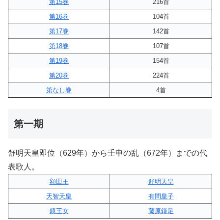
第15巻
216首
第16巻
104首
第17巻
142首
第18巻
107首
第19巻
154首
第20巻
224首
第なし巻
4首
第一期
舒明天皇即位（629年）から壬申の乱（672年）までの代
表歌人。
額田王
舒明天皇
天智天皇
有間皇子
鏡王女
藤原鎌足