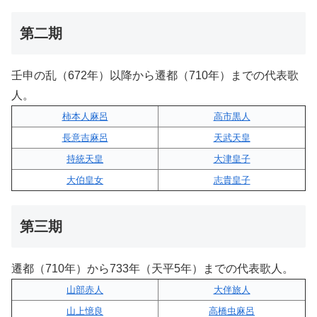
第二期
壬申の乱（672年）以降から遷都（710年）までの代表歌
人。
柿本人麻呂
高市黒人
長意吉麻呂
天武天皇
持統天皇
大津皇子
大伯皇女
志貴皇子
第三期
遷都（710年）から733年（天平5年）までの代表歌人。
山部赤人
大伴旅人
山上憶良
高橋虫麻呂