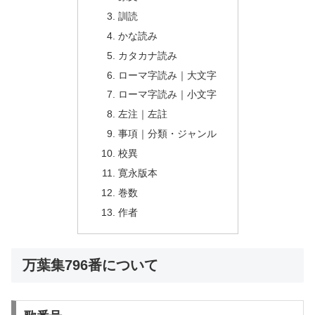
訓読
かな読み
カタカナ読み
ローマ字読み｜大文字
ローマ字読み｜小文字
左注｜左註
事項｜分類・ジャンル
校異
寛永版本
巻数
作者
万葉集796番について