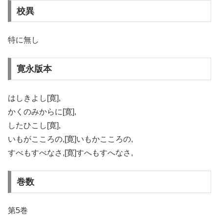
校異
特に無し
寛永版本
はしきよし[寛],
かくのみからに[寛],
したひこし[寛],
いもがこころの,[寛]いもかこころの,
すべもすべなさ,[寛]すへもすへなさ,
巻数
第5巻