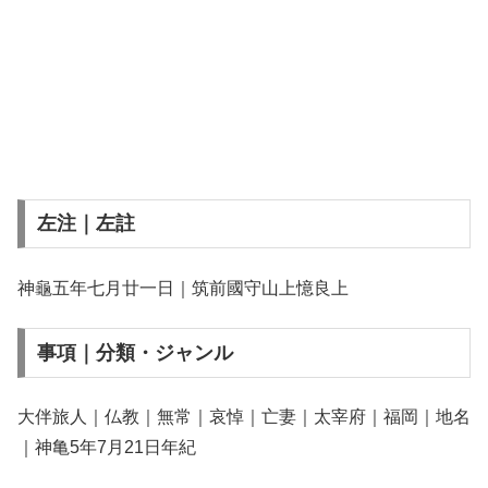
左注｜左註
神龜五年七月廿一日｜筑前國守山上憶良上
事項｜分類・ジャンル
大伴旅人｜仏教｜無常｜哀悼｜亡妻｜太宰府｜福岡｜地名
｜神亀5年7月21日年紀