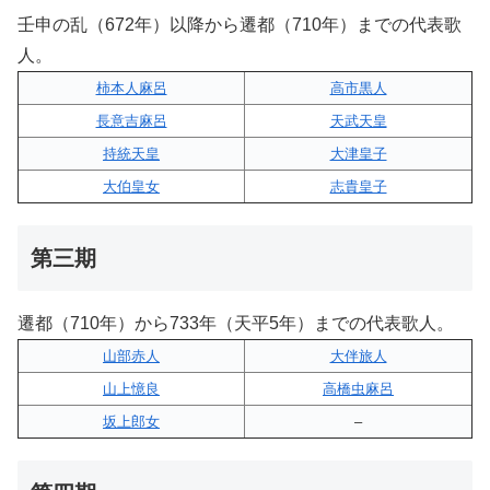
壬申の乱（672年）以降から遷都（710年）までの代表歌
人。
柿本人麻呂
高市黒人
長意吉麻呂
天武天皇
持統天皇
大津皇子
大伯皇女
志貴皇子
第三期
遷都（710年）から733年（天平5年）までの代表歌人。
山部赤人
大伴旅人
山上憶良
高橋虫麻呂
坂上郎女
–