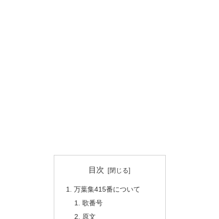
目次
万葉集415番について
歌番号
原文