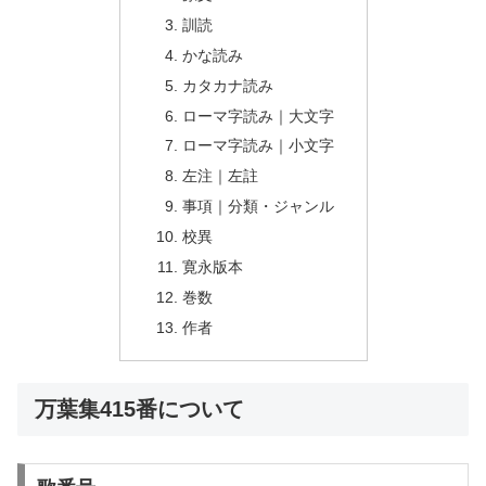
訓読
かな読み
カタカナ読み
ローマ字読み｜大文字
ローマ字読み｜小文字
左注｜左註
事項｜分類・ジャンル
校異
寛永版本
巻数
作者
万葉集415番について