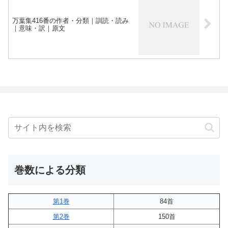
万葉集416番の作者・分類｜訓読・読み
｜意味・訳｜原文
巻数による分類
第1巻
84首
第2巻
150首