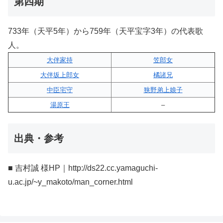
第四期
733年（天平5年）から759年（天平宝字3年）の代表歌
人。
大伴家持
笠郎女
大伴坂上郎女
橘諸兄
中臣宅守
狭野弟上娘子
湯原王
–
出典・参考
■ 吉村誠 様HP｜http://ds22.cc.yamaguchi-
u.ac.jp/~y_makoto/man_corner.html