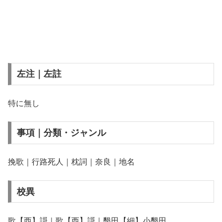
左注｜左註
特に無し
事項｜分類・ジャンル
挽歌｜行路死人｜枕詞｜奈良｜地名
校異
歌【西】謌｜歌【西】謌｜墾田【細】小墾田