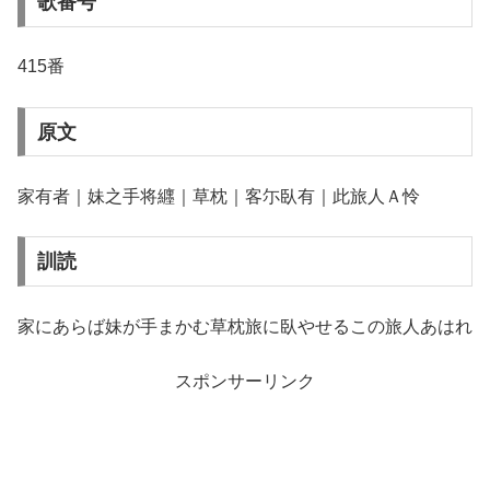
歌番号
415番
原文
家有者｜妹之手将纒｜草枕｜客尓臥有｜此旅人Ａ怜
訓読
家にあらば妹が手まかむ草枕旅に臥やせるこの旅人あはれ
スポンサーリンク