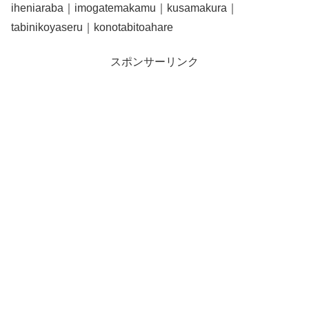
iheniaraba｜imogatemakamu｜kusamakura｜
tabinikoyaseru｜konotabitoahare
スポンサーリンク