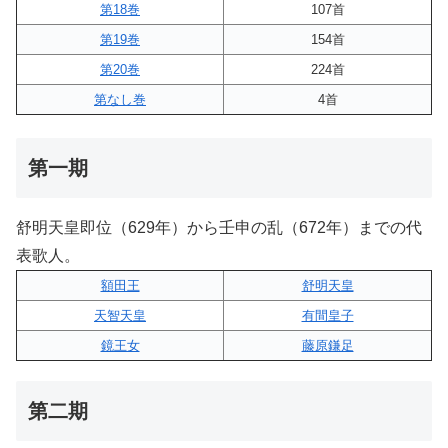
第18巻
107首
第19巻
154首
第20巻
224首
第なし巻
4首
第一期
舒明天皇即位（629年）から壬申の乱（672年）までの代
表歌人。
額田王
舒明天皇
天智天皇
有間皇子
鏡王女
藤原鎌足
第二期