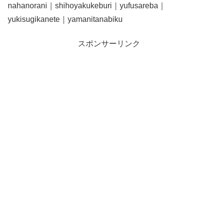
nahanorani｜shihoyakukeburi｜yufusareba｜
yukisugikanete｜yamanitanabiku
スポンサーリンク