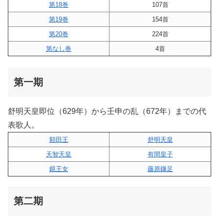
第18巻
107首
第19巻
154首
第20巻
224首
第なし巻
4首
第一期
舒明天皇即位（629年）から壬申の乱（672年）までの代
表歌人。
額田王
舒明天皇
天智天皇
有間皇子
鏡王女
藤原鎌足
第二期