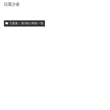
日置少老
万葉集｜第3巻の和歌一覧