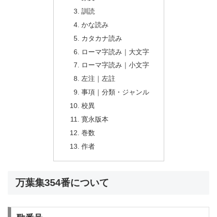
訓読
かな読み
カタカナ読み
ローマ字読み｜大文字
ローマ字読み｜小文字
左注｜左註
事項｜分類・ジャンル
校異
寛永版本
巻数
作者
万葉集354番について