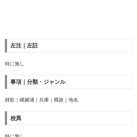
左注｜左註
特に無し
事項｜分類・ジャンル
雑歌｜縄嬥浦｜兵庫｜羈旅｜地名
校異
特に無し