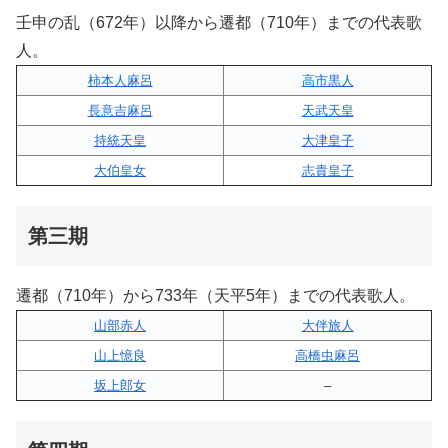
壬申の乱（672年）以降から遷都（710年）までの代表歌
人。
柿本人麻呂
高市黒人
長意吉麻呂
天武天皇
持統天皇
大津皇子
大伯皇女
志貴皇子
第三期
遷都（710年）から733年（天平5年）までの代表歌人。
山部赤人
大伴旅人
山上憶良
高橋虫麻呂
坂上郎女
–