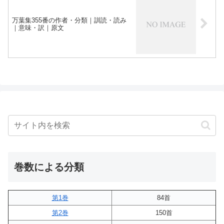
万葉集355番の作者・分類｜訓読・読み
｜意味・訳｜原文
巻数による分類
第1巻
84首
第2巻
150首