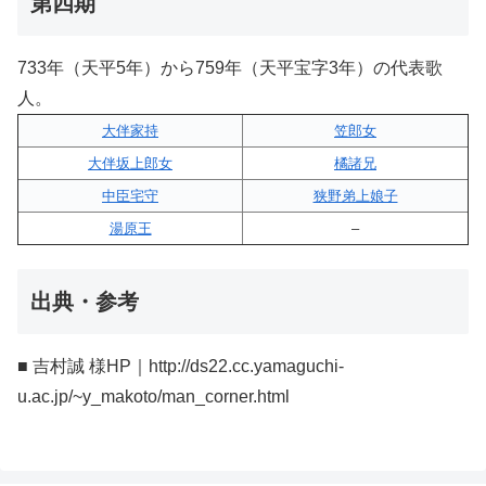
第四期
733年（天平5年）から759年（天平宝字3年）の代表歌
人。
大伴家持
笠郎女
大伴坂上郎女
橘諸兄
中臣宅守
狭野弟上娘子
湯原王
–
出典・参考
■ 吉村誠 様HP｜http://ds22.cc.yamaguchi-
u.ac.jp/~y_makoto/man_corner.html