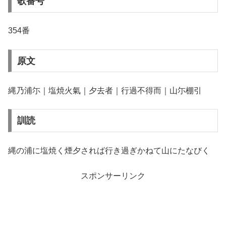
歌番号
354番
原文
縄乃浦尓｜塩焼火氣｜夕去者｜行過不得而｜山尓棚引
訓読
縄の浦に塩焼く煙夕されば行き過ぎかねて山にたなびく
スポンサーリンク