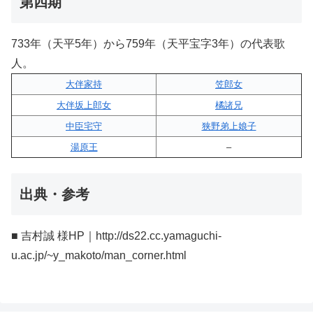
第四期
733年（天平5年）から759年（天平宝字3年）の代表歌
人。
大伴家持
笠郎女
大伴坂上郎女
橘諸兄
中臣宅守
狭野弟上娘子
湯原王
–
出典・参考
■ 吉村誠 様HP｜http://ds22.cc.yamaguchi-
u.ac.jp/~y_makoto/man_corner.html