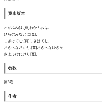
寛永版本
わがふねは,[寛]わかふねは,
ひらのみなとに[寛],
こぎはてむ,[寛]こきはてむ,
おきへなさかり,[寛]おきへなゆきそ,
さよふけにけり[寛],
巻数
第3巻
作者