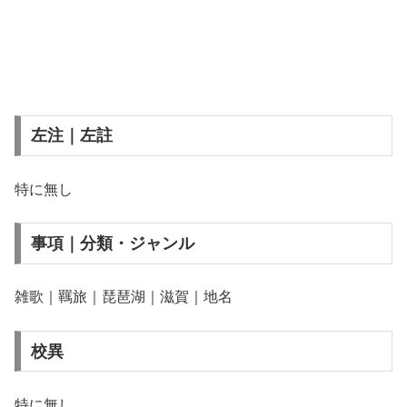
左注｜左註
特に無し
事項｜分類・ジャンル
雑歌｜羈旅｜琵琶湖｜滋賀｜地名
校異
特に無し