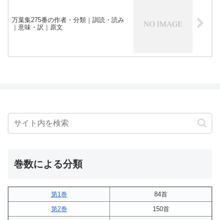
万葉集275番の作者・分類｜訓読・読み
｜意味・訳｜原文
巻数による分類
第1巻
84首
第2巻
150首