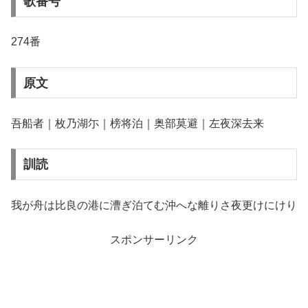
歌番号
274番
原文
吾船者｜枚乃湖尓｜榜将泊｜奥部莫避｜左夜深去来
訓読
我が舟は比良の港に漕ぎ泊てむ沖へな離りさ夜更けにけり
スポンサーリンク