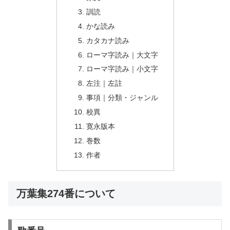
訓読
かな読み
カタカナ読み
ローマ字読み｜大文字
ローマ字読み｜小文字
左注｜左註
事項｜分類・ジャンル
校異
寛永版本
巻数
作者
万葉集274番について