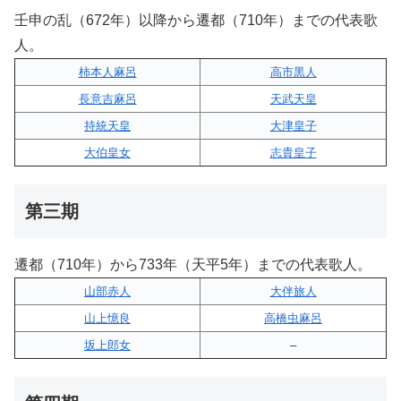
壬申の乱（672年）以降から遷都（710年）までの代表歌
人。
柿本人麻呂
高市黒人
長意吉麻呂
天武天皇
持統天皇
大津皇子
大伯皇女
志貴皇子
第三期
遷都（710年）から733年（天平5年）までの代表歌人。
山部赤人
大伴旅人
山上憶良
高橋虫麻呂
坂上郎女
–