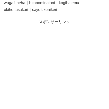
wagafuneha｜hiranominatoni｜kogihatemu｜
okihenasakari｜sayofukenikeri
スポンサーリンク