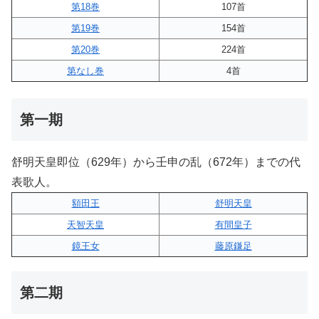
第18巻
107首
第19巻
154首
第20巻
224首
第なし巻
4首
第一期
舒明天皇即位（629年）から壬申の乱（672年）までの代
表歌人。
額田王
舒明天皇
天智天皇
有間皇子
鏡王女
藤原鎌足
第二期