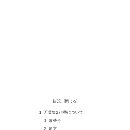
目次
万葉集274番について
歌番号
原文