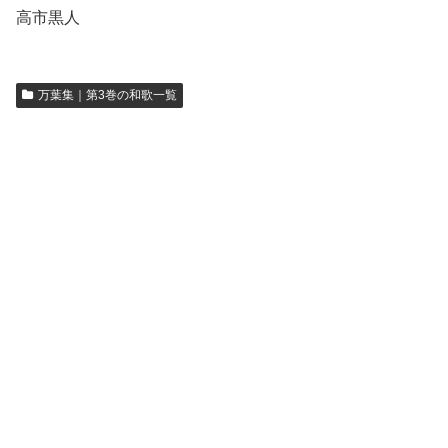
高市黒人
万葉集｜第3巻の和歌一覧