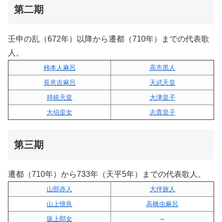
第二期
壬申の乱（672年）以降から遷都（710年）までの代表歌
人。
柿本人麻呂
高市黒人
長意吉麻呂
天武天皇
持統天皇
大津皇子
大伯皇女
志貴皇子
第三期
遷都（710年）から733年（天平5年）までの代表歌人。
山部赤人
大伴旅人
山上憶良
高橋虫麻呂
坂上郎女
–