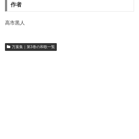
作者
高市黒人
万葉集｜第3巻の和歌一覧