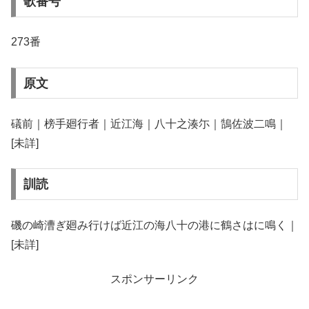
歌番号
273番
原文
礒前｜榜手廻行者｜近江海｜八十之湊尓｜鵠佐波二鳴｜
[未詳]
訓読
磯の崎漕ぎ廻み行けば近江の海八十の港に鶴さはに鳴く｜
[未詳]
スポンサーリンク