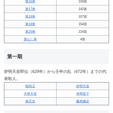
第16巻
104首
第17巻
142首
第18巻
107首
第19巻
154首
第20巻
224首
第なし巻
4首
第一期
舒明天皇即位（629年）から壬申の乱（672年）までの代
表歌人。
額田王
舒明天皇
天智天皇
有間皇子
鏡王女
藤原鎌足