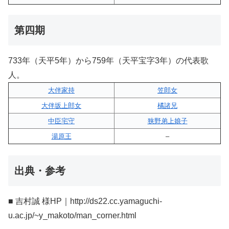
第四期
733年（天平5年）から759年（天平宝字3年）の代表歌
人。
大伴家持
笠郎女
大伴坂上郎女
橘諸兄
中臣宅守
狭野弟上娘子
湯原王
–
出典・参考
■ 吉村誠 様HP｜http://ds22.cc.yamaguchi-
u.ac.jp/~y_makoto/man_corner.html