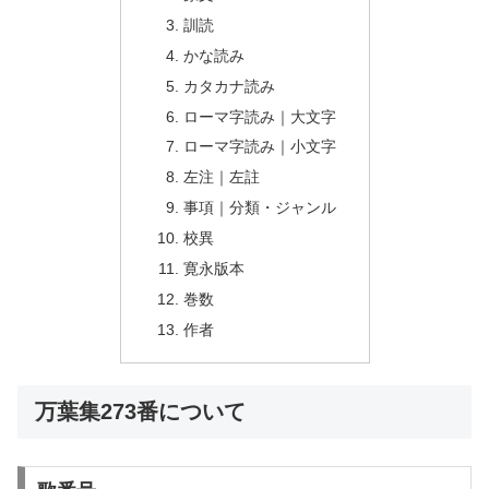
訓読
かな読み
カタカナ読み
ローマ字読み｜大文字
ローマ字読み｜小文字
左注｜左註
事項｜分類・ジャンル
校異
寛永版本
巻数
作者
万葉集273番について