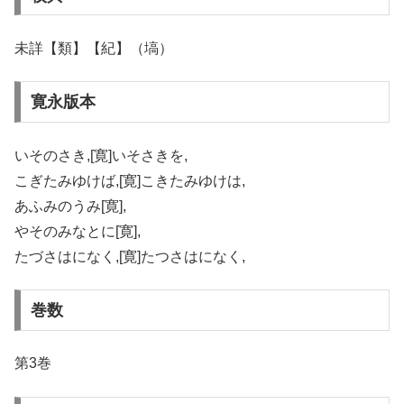
未詳【類】【紀】（塙）
寛永版本
いそのさき,[寛]いそさきを,
こぎたみゆけば,[寛]こきたみゆけは,
あふみのうみ[寛],
やそのみなとに[寛],
たづさはになく,[寛]たつさはになく,
巻数
第3巻