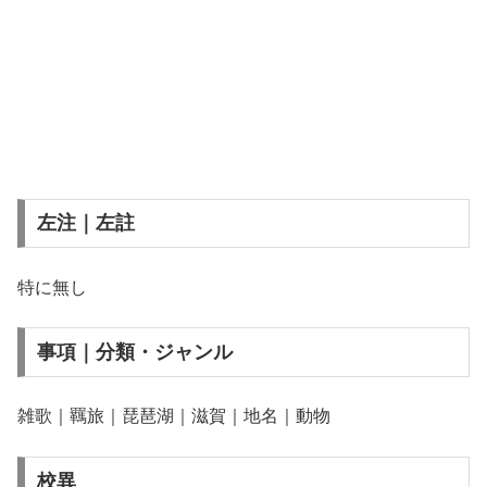
左注｜左註
特に無し
事項｜分類・ジャンル
雑歌｜羈旅｜琵琶湖｜滋賀｜地名｜動物
校異