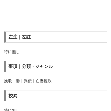
左注｜左註
特に無し
事項｜分類・ジャンル
挽歌｜妻｜異伝｜亡妻挽歌
校異
特に無し