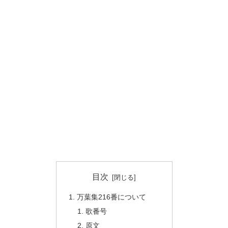
目次
万葉集216番について
歌番号
原文