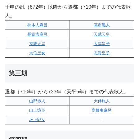
壬申の乱（672年）以降から遷都（710年）までの代表歌
人。
柿本人麻呂
高市黒人
長意吉麻呂
天武天皇
持統天皇
大津皇子
大伯皇女
志貴皇子
第三期
遷都（710年）から733年（天平5年）までの代表歌人。
山部赤人
大伴旅人
山上憶良
高橋虫麻呂
坂上郎女
–