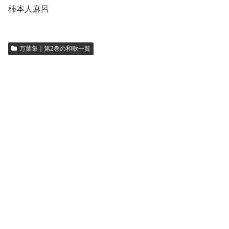
柿本人麻呂
万葉集｜第2巻の和歌一覧