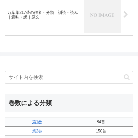
万葉集217番の作者・分類｜訓読・読み
｜意味・訳｜原文
巻数による分類
第1巻
84首
第2巻
150首