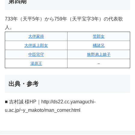
第四期
733年（天平5年）から759年（天平宝字3年）の代表歌
人。
大伴家持
笠郎女
大伴坂上郎女
橘諸兄
中臣宅守
狭野弟上娘子
湯原王
–
出典・参考
■ 吉村誠 様HP｜http://ds22.cc.yamaguchi-
u.ac.jp/~y_makoto/man_corner.html