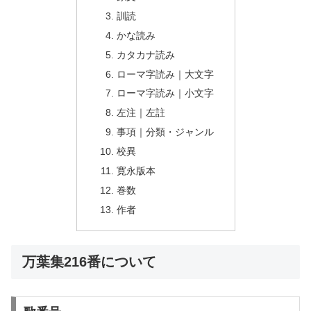
訓読
かな読み
カタカナ読み
ローマ字読み｜大文字
ローマ字読み｜小文字
左注｜左註
事項｜分類・ジャンル
校異
寛永版本
巻数
作者
万葉集216番について