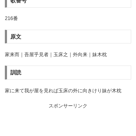
歌番号
216番
原文
家来而｜吾屋乎見者｜玉床之｜外向来｜妹木枕
訓読
家に来て我が屋を見れば玉床の外に向きけり妹が木枕
スポンサーリンク