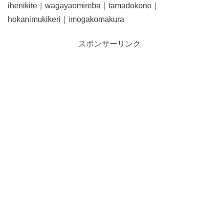
ihenikite｜wagayaomireba｜tamadokono｜
hokanimukikeri｜imogakomakura
スポンサーリンク