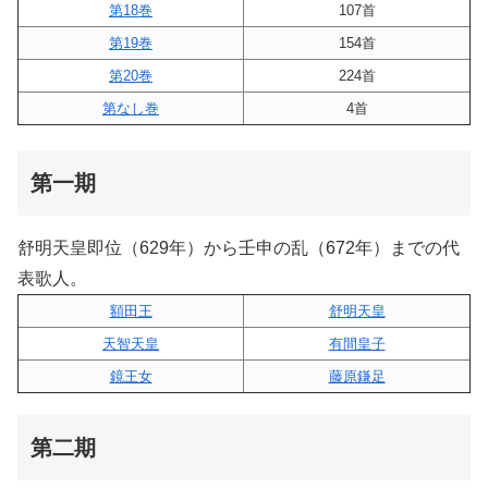
第18巻
107首
第19巻
154首
第20巻
224首
第なし巻
4首
第一期
舒明天皇即位（629年）から壬申の乱（672年）までの代
表歌人。
額田王
舒明天皇
天智天皇
有間皇子
鏡王女
藤原鎌足
第二期