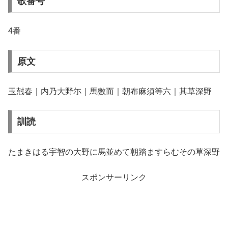
歌番号
4番
原文
玉尅春｜内乃大野尓｜馬數而｜朝布麻須等六｜其草深野
訓読
たまきはる宇智の大野に馬並めて朝踏ますらむその草深野
スポンサーリンク