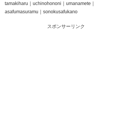
tamakiharu｜uchinohononi｜umanamete｜
asafumasuramu｜sonokusafukano
スポンサーリンク