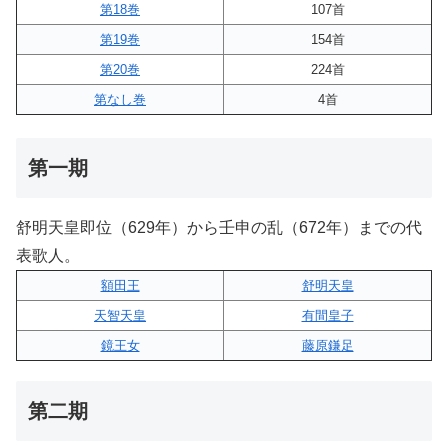
第18巻
107首
第19巻
154首
第20巻
224首
第なし巻
4首
第一期
舒明天皇即位（629年）から壬申の乱（672年）までの代
表歌人。
額田王
舒明天皇
天智天皇
有間皇子
鏡王女
藤原鎌足
第二期