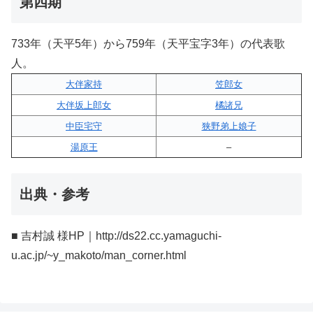
第四期
733年（天平5年）から759年（天平宝字3年）の代表歌
人。
大伴家持
笠郎女
大伴坂上郎女
橘諸兄
中臣宅守
狭野弟上娘子
湯原王
–
出典・参考
■ 吉村誠 様HP｜http://ds22.cc.yamaguchi-
u.ac.jp/~y_makoto/man_corner.html