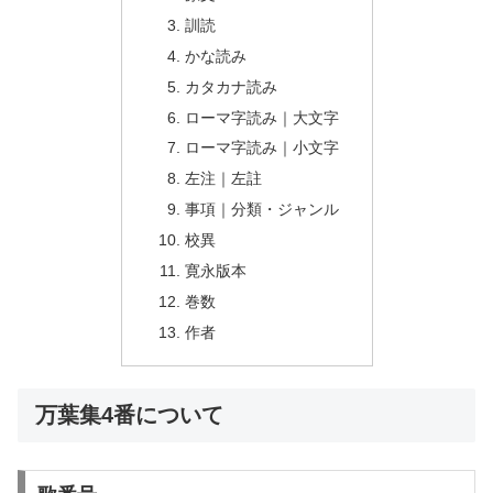
訓読
かな読み
カタカナ読み
ローマ字読み｜大文字
ローマ字読み｜小文字
左注｜左註
事項｜分類・ジャンル
校異
寛永版本
巻数
作者
万葉集4番について