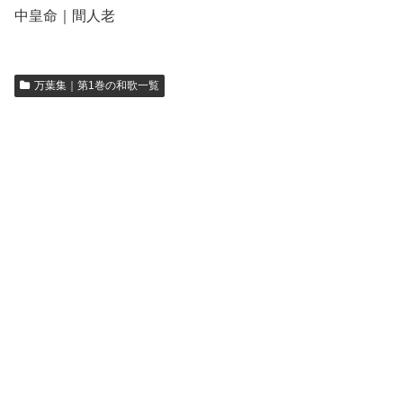
中皇命｜間人老
万葉集｜第1巻の和歌一覧