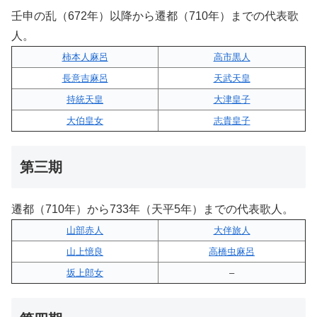
壬申の乱（672年）以降から遷都（710年）までの代表歌
人。
柿本人麻呂
高市黒人
長意吉麻呂
天武天皇
持統天皇
大津皇子
大伯皇女
志貴皇子
第三期
遷都（710年）から733年（天平5年）までの代表歌人。
山部赤人
大伴旅人
山上憶良
高橋虫麻呂
坂上郎女
–