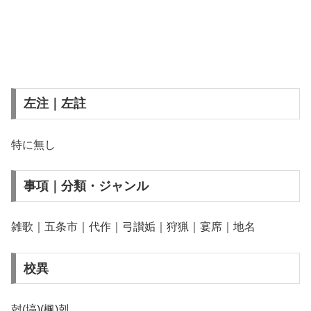
左注｜左註
特に無し
事項｜分類・ジャンル
雑歌｜五条市｜代作｜弓讃姤｜狩猟｜宴席｜地名
校異
尅(塙)(楓)剋