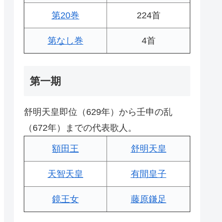
第20巻
224首
第なし巻
4首
第一期
舒明天皇即位（629年）から壬申の乱
（672年）までの代表歌人。
額田王
舒明天皇
天智天皇
有間皇子
鏡王女
藤原鎌足