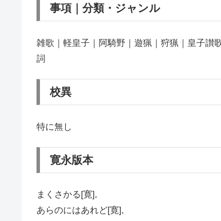
事項｜分類・ジャンル
雑歌｜軽皇子｜阿騎野｜遊猟｜狩猟｜皇子讃
詞
校異
特に無し
寛永版本
まくさかる[寛],
あらのにはあれど[寛],