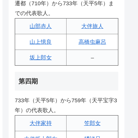
遷都（710年）から733年（天平5年）ま
での代表歌人。
山部赤人
大伴旅人
山上憶良
高橋虫麻呂
坂上郎女
–
第四期
733年（天平5年）から759年（天平宝字3
年）の代表歌人。
大伴家持
笠郎女