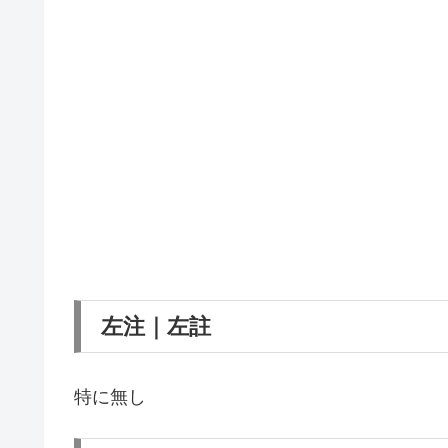
左注｜左註
特に無し