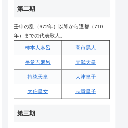
第二期
壬申の乱（672年）以降から遷都（710
年）までの代表歌人。
柿本人麻呂
高市黒人
長意吉麻呂
天武天皇
持統天皇
大津皇子
大伯皇女
志貴皇子
第三期