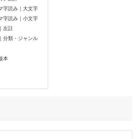
マ字読み｜大文字
マ字読み｜小文字
｜左註
｜分類・ジャンル
版本