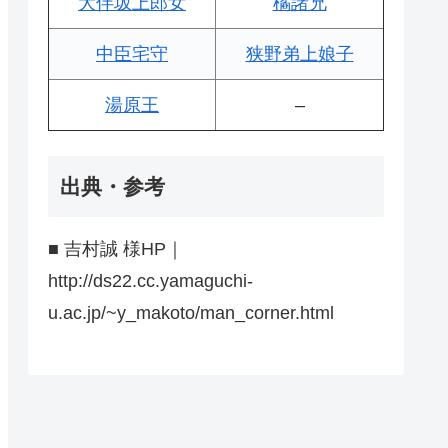
大伴坂上郎女
橘諸兄
中臣宅守
狭野弟上娘子
湯原王
–
出典・参考
■ 吉村誠 様HP｜
http://ds22.cc.yamaguchi-
u.ac.jp/~y_makoto/man_corner.html