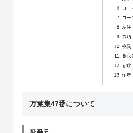
ロー
ロー
左注
事項
校異
寛永
巻数
作者
万葉集47番について
歌番号