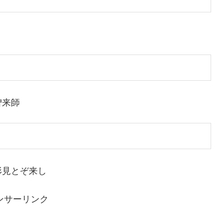
曽来師
形見とぞ来し
ンサーリンク