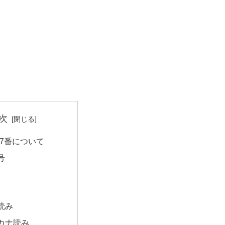
次
47番について
号
読み
カナ読み