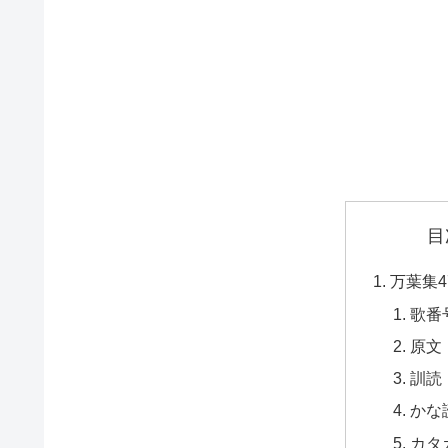
目
万葉集
歌番
原文
訓読
かな
カタ