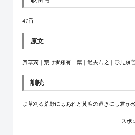
47番
原文
真草苅｜荒野者雖有｜葉｜過去君之｜形見跡
訓読
ま草刈る荒野にはあれど黄葉の過ぎにし君が
スポ