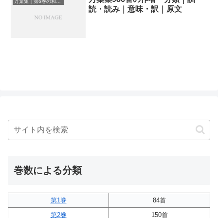
万葉集｜第6巻の和歌一覧
読・読み｜意味・訳｜原文
巻数による分類
第1巻
84首
第2巻
150首