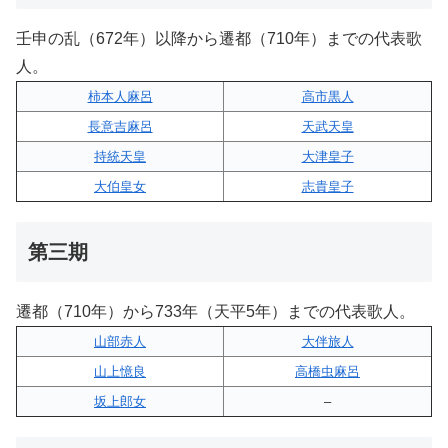
壬申の乱（672年）以降から遷都（710年）までの代表歌
人。
柿本人麻呂
高市黒人
長意吉麻呂
天武天皇
持統天皇
大津皇子
大伯皇女
志貴皇子
第三期
遷都（710年）から733年（天平5年）までの代表歌人。
山部赤人
大伴旅人
山上憶良
高橋虫麻呂
坂上郎女
–