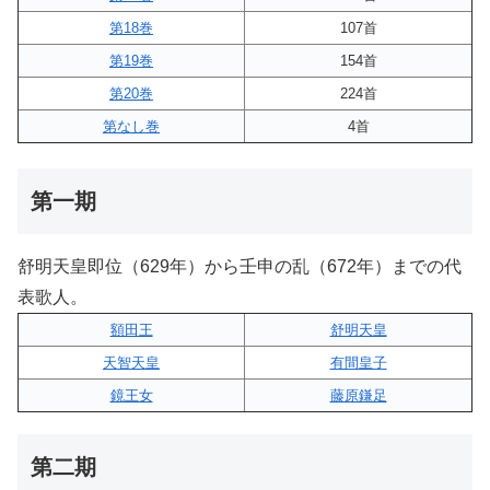
第18巻
107首
第19巻
154首
第20巻
224首
第なし巻
4首
第一期
舒明天皇即位（629年）から壬申の乱（672年）までの代
表歌人。
額田王
舒明天皇
天智天皇
有間皇子
鏡王女
藤原鎌足
第二期