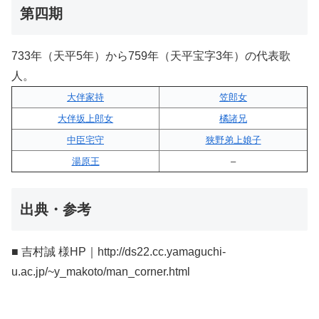
第四期
733年（天平5年）から759年（天平宝字3年）の代表歌
人。
大伴家持
笠郎女
大伴坂上郎女
橘諸兄
中臣宅守
狭野弟上娘子
湯原王
–
出典・参考
■ 吉村誠 様HP｜http://ds22.cc.yamaguchi-
u.ac.jp/~y_makoto/man_corner.html