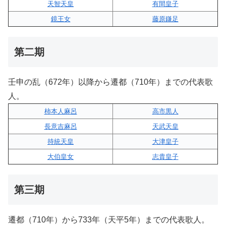
天智天皇
有間皇子
鏡王女
藤原鎌足
第二期
壬申の乱（672年）以降から遷都（710年）までの代表歌
人。
柿本人麻呂
高市黒人
長意吉麻呂
天武天皇
持統天皇
大津皇子
大伯皇女
志貴皇子
第三期
遷都（710年）から733年（天平5年）までの代表歌人。