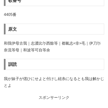
歌番号
4405番
原文
和我伊母古我｜志濃比尓西餘等｜都氣志<非>毛｜伊刀尓
奈流等母｜和波等可自等余
訓読
我が妹子が偲ひにせよと付けし紐糸になるとも我は解かじ
とよ
スポンサーリンク