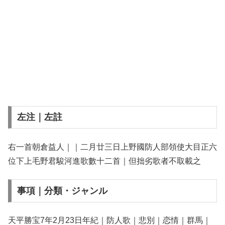
左注｜左註
右一首朝倉益人｜｜二月廿三日上野國防人部領使大目正六
位下上毛野君駿河進歌數十二首｜但拙劣歌者不取載之
事項｜分類・ジャンル
天平勝宝7年2月23日年紀｜防人歌｜悲別｜恋情｜群馬｜