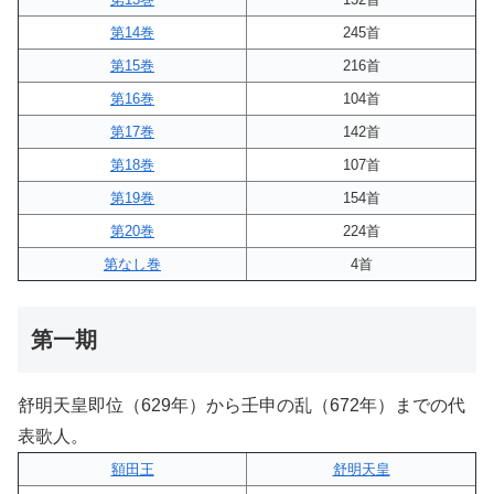
第14巻
245首
第15巻
216首
第16巻
104首
第17巻
142首
第18巻
107首
第19巻
154首
第20巻
224首
第なし巻
4首
第一期
舒明天皇即位（629年）から壬申の乱（672年）までの代
表歌人。
額田王
舒明天皇