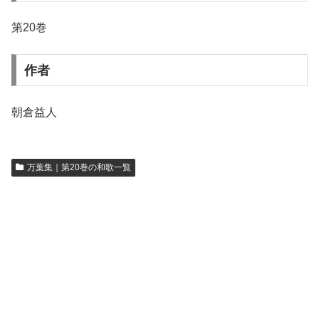
第20巻
作者
朝倉益人
万葉集｜第20巻の和歌一覧