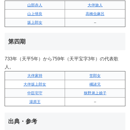
山部赤人
大伴旅人
山上憶良
高橋虫麻呂
坂上郎女
–
第四期
733年（天平5年）から759年（天平宝字3年）の代表歌
人。
大伴家持
笠郎女
大伴坂上郎女
橘諸兄
中臣宅守
狭野弟上娘子
湯原王
–
出典・参考