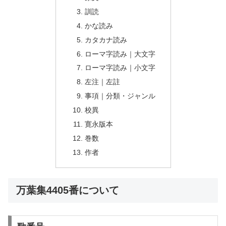
訓読
かな読み
カタカナ読み
ローマ字読み｜大文字
ローマ字読み｜小文字
左注｜左註
事項｜分類・ジャンル
校異
寛永版本
巻数
作者
万葉集4405番について