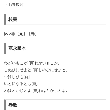
上毛野駿河
校異
比->非【元】【春】
寛永版本
わがいもこが,[寛]わかいもこか,
しぬひにせよと,[寛]しのひにせよと,
つけしひも[寛],
いとになるとも[寛],
わはとかじとよ,[寛]わはとかしとよ,
巻数