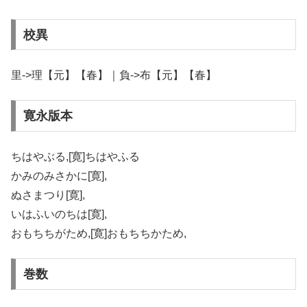
校異
里->理【元】【春】｜負->布【元】【春】
寛永版本
ちはやぶる,[寛]ちはやふる
かみのみさかに[寛],
ぬさまつり[寛],
いはふいのちは[寛],
おもちちがため,[寛]おもちちかため,
巻数