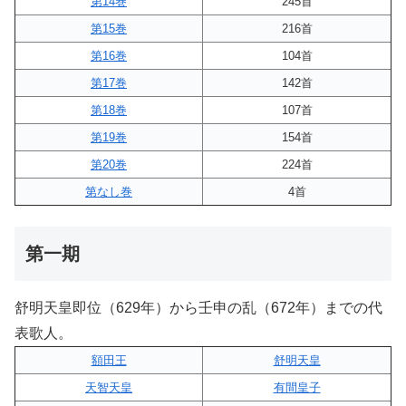
第14巻
245首
第15巻
216首
第16巻
104首
第17巻
142首
第18巻
107首
第19巻
154首
第20巻
224首
第なし巻
4首
第一期
舒明天皇即位（629年）から壬申の乱（672年）までの代
表歌人。
額田王
舒明天皇
天智天皇
有間皇子