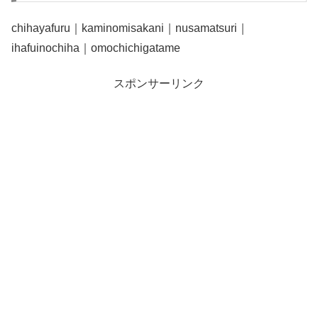
chihayafuru｜kaminomisakani｜nusamatsuri｜
ihafuinochiha｜omochichigatame
スポンサーリンク