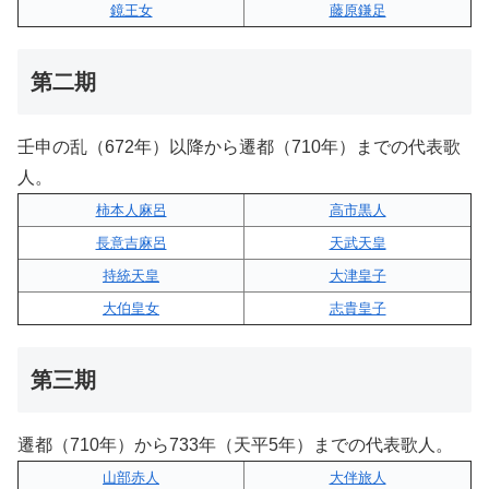
鏡王女
藤原鎌足
第二期
壬申の乱（672年）以降から遷都（710年）までの代表歌
人。
柿本人麻呂
高市黒人
長意吉麻呂
天武天皇
持統天皇
大津皇子
大伯皇女
志貴皇子
第三期
遷都（710年）から733年（天平5年）までの代表歌人。
山部赤人
大伴旅人