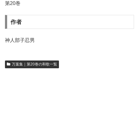
第20巻
作者
神人部子忍男
万葉集｜第20巻の和歌一覧