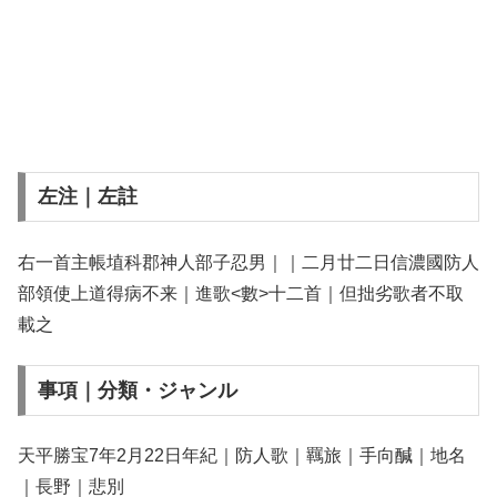
左注｜左註
右一首主帳埴科郡神人部子忍男｜｜二月廿二日信濃國防人
部領使上道得病不来｜進歌<數>十二首｜但拙劣歌者不取
載之
事項｜分類・ジャンル
天平勝宝7年2月22日年紀｜防人歌｜羈旅｜手向醎｜地名
｜長野｜悲別