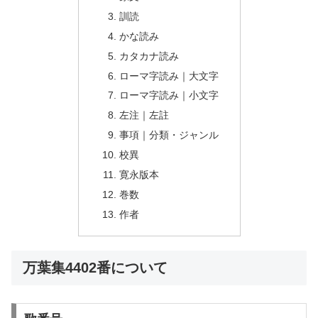
訓読
かな読み
カタカナ読み
ローマ字読み｜大文字
ローマ字読み｜小文字
左注｜左註
事項｜分類・ジャンル
校異
寛永版本
巻数
作者
万葉集4402番について