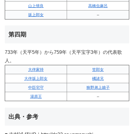
山上憶良
高橋虫麻呂
坂上郎女
–
第四期
733年（天平5年）から759年（天平宝字3年）の代表歌
人。
大伴家持
笠郎女
大伴坂上郎女
橘諸兄
中臣宅守
狭野弟上娘子
湯原王
–
出典・参考