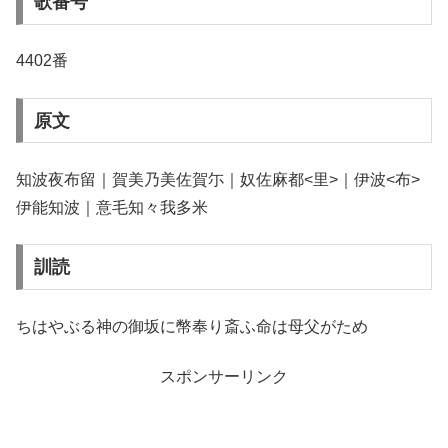
歌番号
4402番
原文
知波夜布留｜賀美乃美佐賀尓｜奴佐麻都<里>｜伊波<布>
伊能知波｜意毛知々我多米
訓読
ちはやぶる神の御坂に幣奉り斎ふ命は母父がため
スポンサーリンク