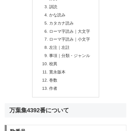
訓読
かな読み
カタカナ読み
ローマ字読み｜大文字
ローマ字読み｜小文字
左注｜左註
事項｜分類・ジャンル
校異
寛永版本
巻数
作者
万葉集4392番について