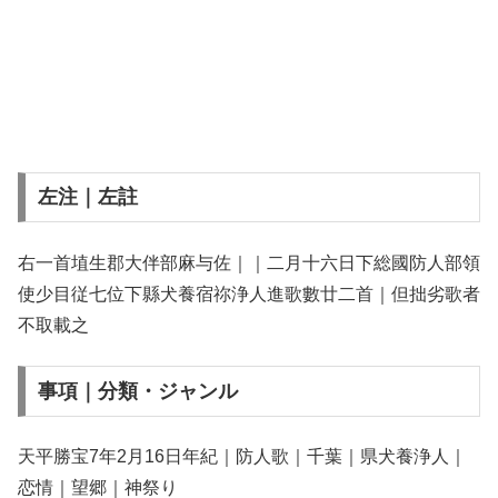
左注｜左註
右一首埴生郡大伴部麻与佐｜｜二月十六日下総國防人部領
使少目従七位下縣犬養宿祢浄人進歌數廿二首｜但拙劣歌者
不取載之
事項｜分類・ジャンル
天平勝宝7年2月16日年紀｜防人歌｜千葉｜県犬養浄人｜
恋情｜望郷｜神祭り