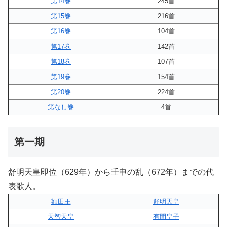
第14巻
245首
第15巻
216首
第16巻
104首
第17巻
142首
第18巻
107首
第19巻
154首
第20巻
224首
第なし巻
4首
第一期
舒明天皇即位（629年）から壬申の乱（672年）までの代
表歌人。
額田王
舒明天皇
天智天皇
有間皇子