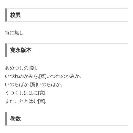
校異
特に無し
寛永版本
あめつしの[寛],
いづれのかみを,[寛]いつれのかみか,
いのらばか,[寛]いのらはか,
うつくしははに[寛],
またこととはむ[寛],
巻数