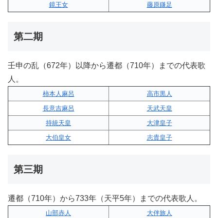
鏡王女
藤原鎌足
第二期
壬申の乱（672年）以降から遷都（710年）までの代表歌
人。
柿本人麻呂
高市黒人
長意吉麻呂
天武天皇
持統天皇
大津皇子
大伯皇女
志貴皇子
第三期
遷都（710年）から733年（天平5年）までの代表歌人。
山部赤人
大伴旅人