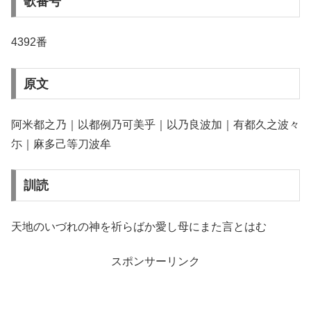
歌番号
4392番
原文
阿米都之乃｜以都例乃可美乎｜以乃良波加｜有都久之波々
尓｜麻多己等刀波牟
訓読
天地のいづれの神を祈らばか愛し母にまた言とはむ
スポンサーリンク