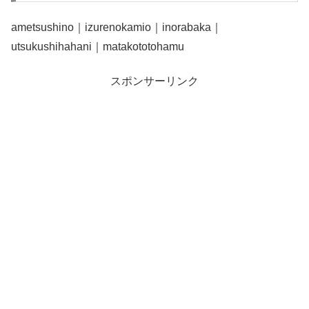
ametsushino｜izurenokamio｜inorabaka｜
utsukushihahani｜matakototohamu
スポンサーリンク