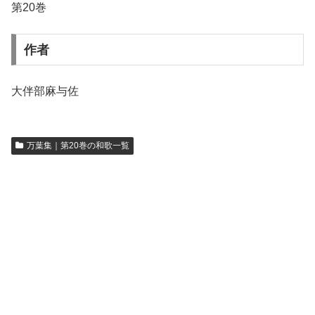
第20巻
作者
大伴部麻与佐
万葉集｜第20巻の和歌一覧