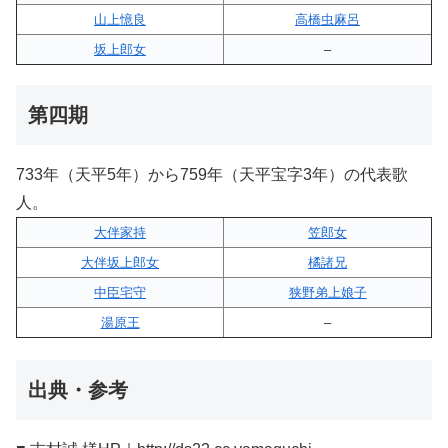
山上憶良
高橋虫麻呂
坂上郎女
–
第四期
733年（天平5年）から759年（天平宝字3年）の代表歌
人。
大伴家持
笠郎女
大伴坂上郎女
橘諸兄
中臣宅守
狭野弟上娘子
湯原王
–
出典・参考