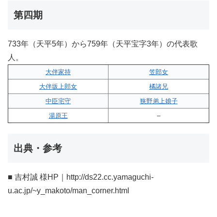
第四期
733年（天平5年）から759年（天平宝字3年）の代表歌
人。
大伴家持
笠郎女
大伴坂上郎女
橘諸兄
中臣宅守
狭野弟上娘子
湯原王
–
出典・参考
■ 吉村誠 様HP｜http://ds22.cc.yamaguchi-
u.ac.jp/~y_makoto/man_corner.html