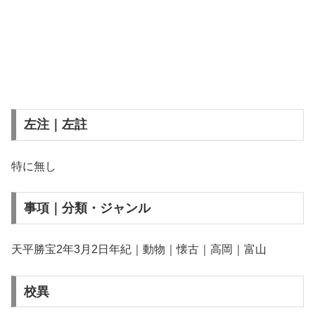
左注｜左註
特に無し
事項｜分類・ジャンル
天平勝宝2年3月2日年紀｜動物｜懐古｜高岡｜富山
校異