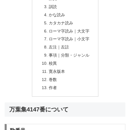
訓読
かな読み
カタカナ読み
ローマ字読み｜大文字
ローマ字読み｜小文字
左注｜左註
事項｜分類・ジャンル
校異
寛永版本
巻数
作者
万葉集4147番について