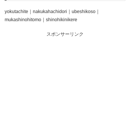
yokutachite｜nakukahachidori｜ubeshikoso｜
mukashinohitomo｜shinohikinikere
スポンサーリンク