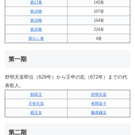
第17巻
142首
第18巻
107首
第19巻
154首
第20巻
224首
第なし巻
4首
第一期
舒明天皇即位（629年）から壬申の乱（672年）までの代
表歌人。
額田王
舒明天皇
天智天皇
有間皇子
鏡王女
藤原鎌足
第二期