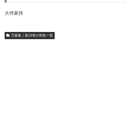
大伴家持
万葉集｜第19巻の和歌一覧