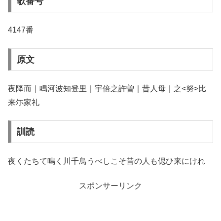
歌番号
4147番
原文
夜降而｜鳴河波知登里｜宇倍之許曽｜昔人母｜之<努>比
来尓家礼
訓読
夜くたちて鳴く川千鳥うべしこそ昔の人も偲ひ来にけれ
スポンサーリンク