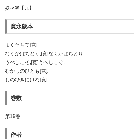
奴->努【元】
寛永版本
よくたちて[寛],
なくかはちどり,[寛]なくかはちとり,
うべしこそ,[寛]うへしこそ,
むかしのひとも[寛],
しのひきにけれ[寛],
巻数
第19巻
作者