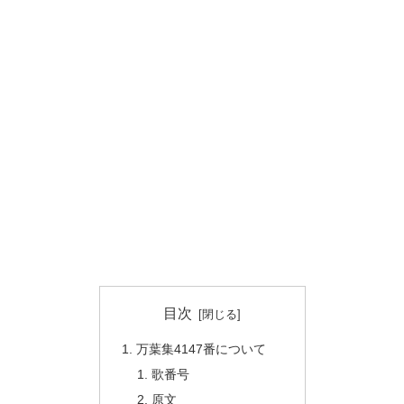
目次
万葉集4147番について
歌番号
原文