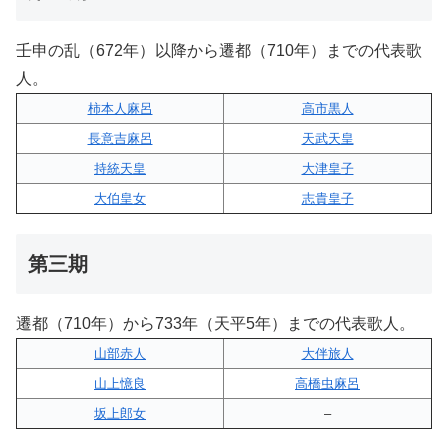
壬申の乱（672年）以降から遷都（710年）までの代表歌
人。
柿本人麻呂
高市黒人
長意吉麻呂
天武天皇
持統天皇
大津皇子
大伯皇女
志貴皇子
第三期
遷都（710年）から733年（天平5年）までの代表歌人。
山部赤人
大伴旅人
山上憶良
高橋虫麻呂
坂上郎女
–