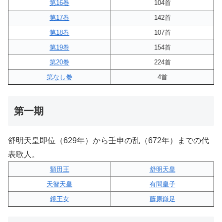
第16巻
104首
第17巻
142首
第18巻
107首
第19巻
154首
第20巻
224首
第なし巻
4首
第一期
舒明天皇即位（629年）から壬申の乱（672年）までの代
表歌人。
額田王
舒明天皇
天智天皇
有間皇子
鏡王女
藤原鎌足