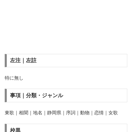
左注｜左註
特に無し
事項｜分類・ジャンル
東歌｜相聞｜地名｜静岡県｜序詞｜動物｜恋情｜女歌
校異