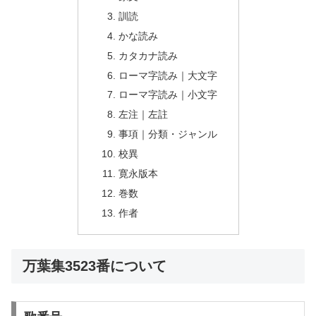
訓読
かな読み
カタカナ読み
ローマ字読み｜大文字
ローマ字読み｜小文字
左注｜左註
事項｜分類・ジャンル
校異
寛永版本
巻数
作者
万葉集3523番について