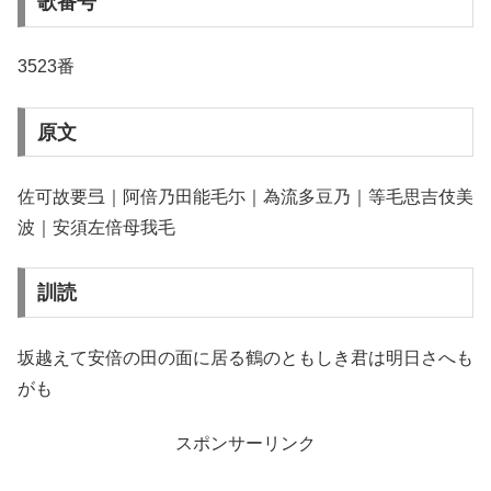
歌番号
3523番
原文
佐可故要弖｜阿倍乃田能毛尓｜為流多豆乃｜等毛思吉伎美
波｜安須左倍母我毛
訓読
坂越えて安倍の田の面に居る鶴のともしき君は明日さへも
がも
スポンサーリンク