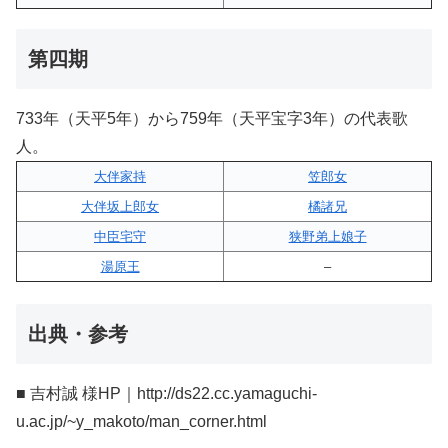
第四期
733年（天平5年）から759年（天平宝字3年）の代表歌
人。
大伴家持
笠郎女
大伴坂上郎女
橘諸兄
中臣宅守
狭野弟上娘子
湯原王
–
出典・参考
■ 吉村誠 様HP｜http://ds22.cc.yamaguchi-
u.ac.jp/~y_makoto/man_corner.html