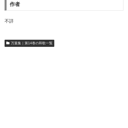
作者
不詳
万葉集｜第14巻の和歌一覧