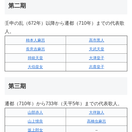
第二期
壬申の乱（672年）以降から遷都（710年）までの代表歌
人。
柿本人麻呂
高市黒人
長意吉麻呂
天武天皇
持統天皇
大津皇子
大伯皇女
志貴皇子
第三期
遷都（710年）から733年（天平5年）までの代表歌人。
山部赤人
大伴旅人
山上憶良
高橋虫麻呂
坂上郎女
–