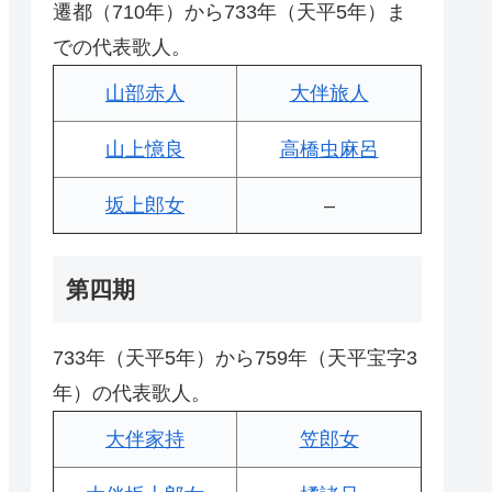
遷都（710年）から733年（天平5年）ま
での代表歌人。
山部赤人
大伴旅人
山上憶良
高橋虫麻呂
坂上郎女
–
第四期
733年（天平5年）から759年（天平宝字3
年）の代表歌人。
大伴家持
笠郎女