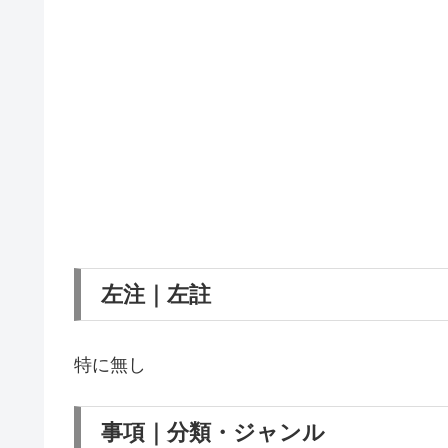
左注｜左註
特に無し
事項｜分類・ジャンル