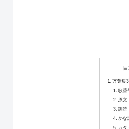
目
万葉集3
歌番
原文
訓読
かな
カタ