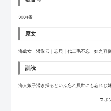
3084番
原文
海處女｜潜取云｜忘貝｜代二毛不忘｜妹之容
訓読
海人娘子潜き採るといふ忘れ貝世にも忘れじ
スポ