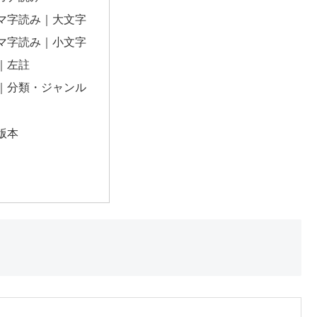
マ字読み｜大文字
マ字読み｜小文字
｜左註
｜分類・ジャンル
版本