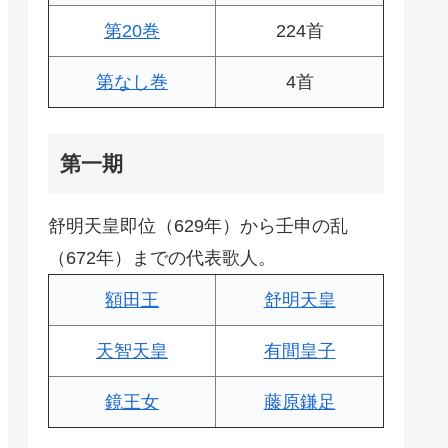
第20巻
224首
第なし巻
4首
第一期
舒明天皇即位（629年）から壬申の乱
（672年）までの代表歌人。
額田王
舒明天皇
天智天皇
有間皇子
鏡王女
藤原鎌足