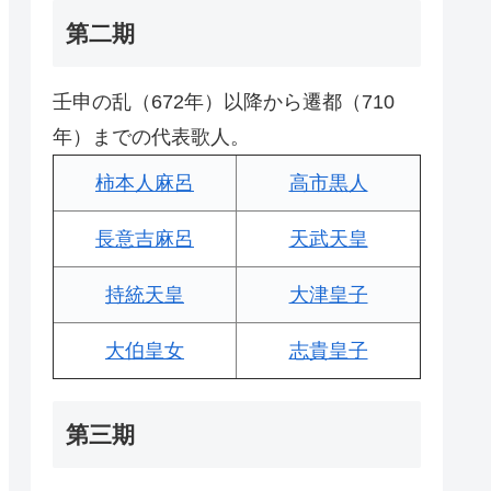
第二期
壬申の乱（672年）以降から遷都（710
年）までの代表歌人。
柿本人麻呂
高市黒人
長意吉麻呂
天武天皇
持統天皇
大津皇子
大伯皇女
志貴皇子
第三期