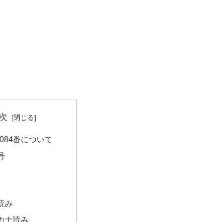
次
084番について
号
読み
カナ読み