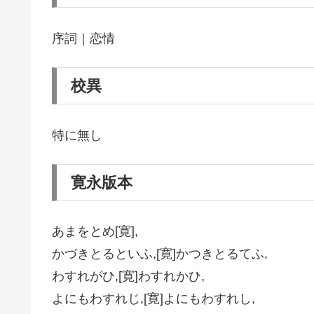
序詞｜恋情
校異
特に無し
寛永版本
あまをとめ[寛],
かづきとるといふ,[寛]かつきとるてふ,
わすれがひ,[寛]わすれかひ,
よにもわすれじ,[寛]よにもわすれし,