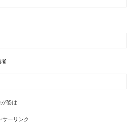
儀者
妹が姿は
ンサーリンク