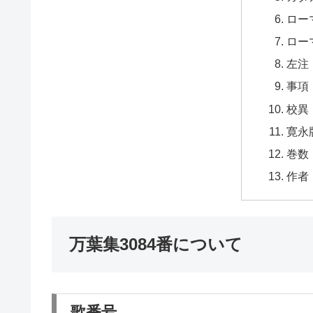
ロー
ロー
左注
事項
校異
寛永
巻数
作者
万葉集3084番について
歌番号