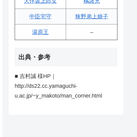
大伴坂上郎女
橘諸兄
中臣宅守
狭野弟上娘子
湯原王
–
出典・参考
■ 吉村誠 様HP｜
http://ds22.cc.yamaguchi-
u.ac.jp/~y_makoto/man_corner.html