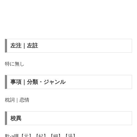
左注｜左註
特に無し
事項｜分類・ジャンル
枕詞｜恋情
校異
歎->嘆【元】【紀】【細】【温】