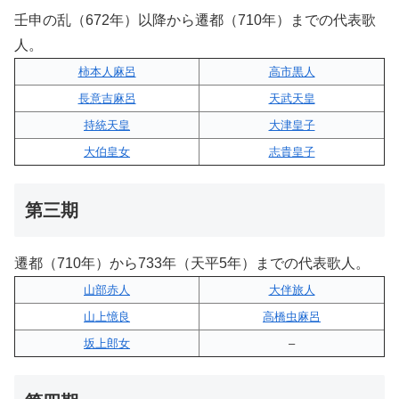
壬申の乱（672年）以降から遷都（710年）までの代表歌
人。
柿本人麻呂
高市黒人
長意吉麻呂
天武天皇
持統天皇
大津皇子
大伯皇女
志貴皇子
第三期
遷都（710年）から733年（天平5年）までの代表歌人。
山部赤人
大伴旅人
山上憶良
高橋虫麻呂
坂上郎女
–