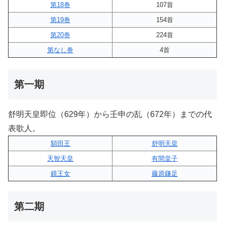
第18巻
107首
第19巻
154首
第20巻
224首
第なし巻
4首
第一期
舒明天皇即位（629年）から壬申の乱（672年）までの代
表歌人。
額田王
舒明天皇
天智天皇
有間皇子
鏡王女
藤原鎌足
第二期