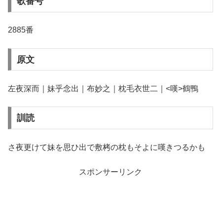
歌番号
2885番
原文
左夜深而｜妹乎念出｜布妙之｜枕毛衣世二｜<嘆>鶴鴨
訓読
さ夜更けて妹を思ひ出で敷栲の枕もそよに嘆きつるかも
スポンサーリンク