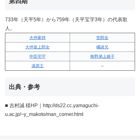
第四期
733年（天平5年）から759年（天平宝字3年）の代表歌
人。
大伴家持
笠郎女
大伴坂上郎女
橘諸兄
中臣宅守
狭野弟上娘子
湯原王
–
出典・参考
■ 吉村誠 様HP｜http://ds22.cc.yamaguchi-
u.ac.jp/~y_makoto/man_corner.html