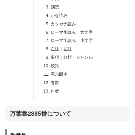
訓読
かな読み
カタカナ読み
ローマ字読み｜大文字
ローマ字読み｜小文字
左注｜左註
事項｜分類・ジャンル
校異
寛永版本
巻数
作者
万葉集2885番について