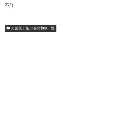
不詳
万葉集｜第12巻の和歌一覧