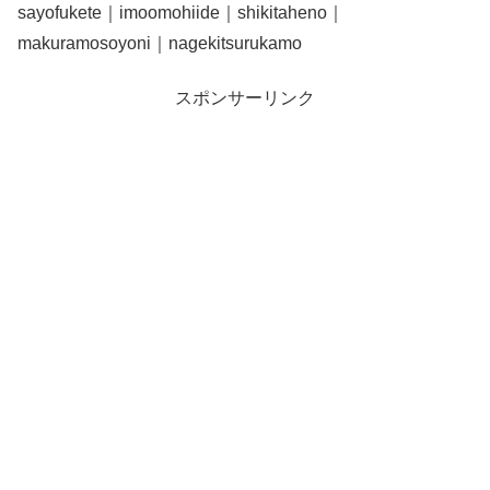
sayofukete｜imoomohiide｜shikitaheno｜
makuramosoyoni｜nagekitsurukamo
スポンサーリンク