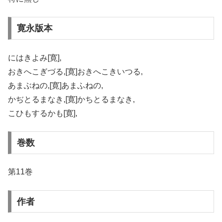
寛永版本
にはきよみ[寛],
おきへこぎづる,[寛]おきへこきいつる,
あまぶねの,[寛]あまふねの,
かぢとるまなき,[寛]かちとるまなき,
こひもするかも[寛],
巻数
第11巻
作者