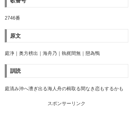
歌番号
2746番
原文
庭浄｜奥方榜出｜海舟乃｜執梶間無｜戀為鴨
訓読
庭清み沖へ漕ぎ出る海人舟の楫取る間なき恋もするかも
スポンサーリンク