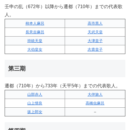
壬申の乱（672年）以降から遷都（710年）までの代表歌
人。
柿本人麻呂
高市黒人
長意吉麻呂
天武天皇
持統天皇
大津皇子
大伯皇女
志貴皇子
第三期
遷都（710年）から733年（天平5年）までの代表歌人。
山部赤人
大伴旅人
山上憶良
高橋虫麻呂
坂上郎女
–