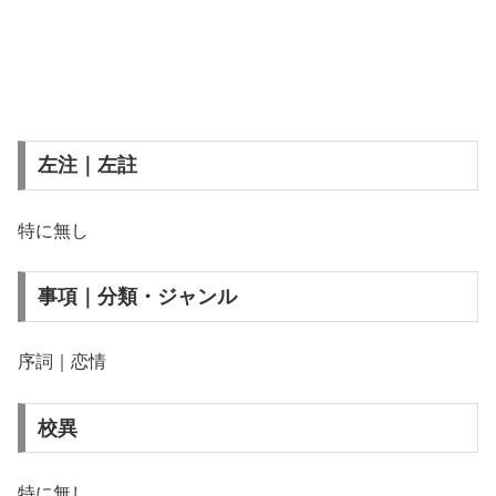
左注｜左註
特に無し
事項｜分類・ジャンル
序詞｜恋情
校異
特に無し