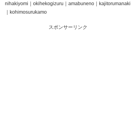
nihakiyomi｜okihekogizuru｜amabuneno｜kajitorumanaki
｜kohimosurukamo
スポンサーリンク