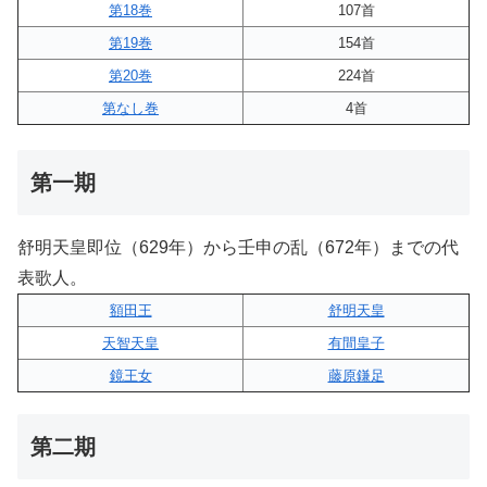
第18巻
107首
第19巻
154首
第20巻
224首
第なし巻
4首
第一期
舒明天皇即位（629年）から壬申の乱（672年）までの代
表歌人。
額田王
舒明天皇
天智天皇
有間皇子
鏡王女
藤原鎌足
第二期