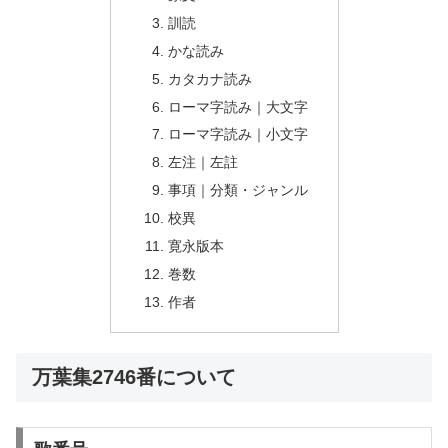
訓読
かな読み
カタカナ読み
ローマ字読み｜大文字
ローマ字読み｜小文字
左注｜左註
事項｜分類・ジャンル
校異
寛永版本
巻数
作者
万葉集2746番について