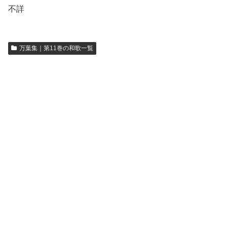
不詳
万葉集｜第11巻の和歌一覧