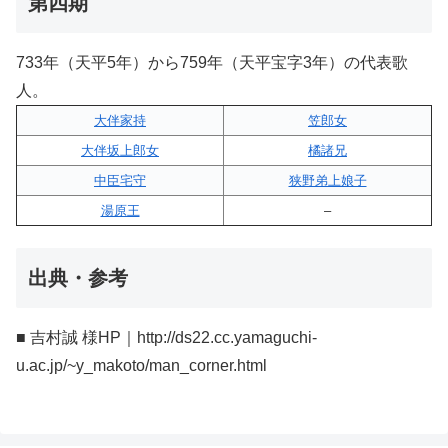
第四期
733年（天平5年）から759年（天平宝字3年）の代表歌
人。
大伴家持
笠郎女
大伴坂上郎女
橘諸兄
中臣宅守
狭野弟上娘子
湯原王
–
出典・参考
■ 吉村誠 様HP｜http://ds22.cc.yamaguchi-
u.ac.jp/~y_makoto/man_corner.html