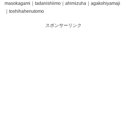
masokagami｜tadanishiimo｜ahimizuha｜agakohiyamaji
｜toshihahenutomo
スポンサーリンク