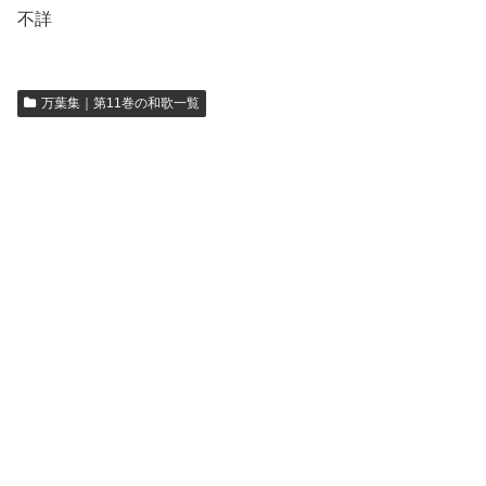
不詳
万葉集｜第11巻の和歌一覧