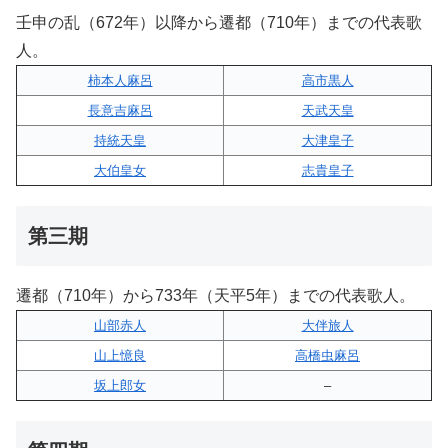
壬申の乱（672年）以降から遷都（710年）までの代表歌
人。
柿本人麻呂
高市黒人
長意吉麻呂
天武天皇
持統天皇
大津皇子
大伯皇女
志貴皇子
第三期
遷都（710年）から733年（天平5年）までの代表歌人。
山部赤人
大伴旅人
山上憶良
高橋虫麻呂
坂上郎女
–