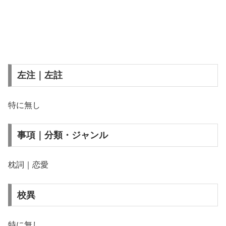
左注｜左註
特に無し
事項｜分類・ジャンル
枕詞｜恋愛
校異
特に無し