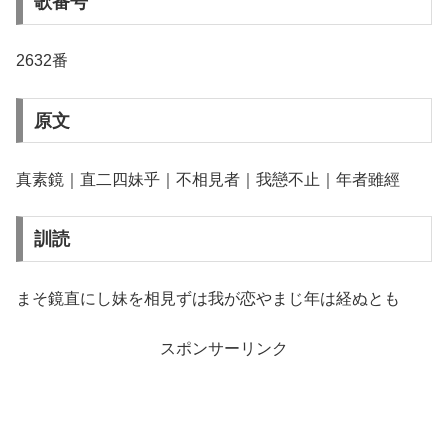
歌番号
2632番
原文
真素鏡｜直二四妹乎｜不相見者｜我戀不止｜年者雖經
訓読
まそ鏡直にし妹を相見ずは我が恋やまじ年は経ぬとも
スポンサーリンク