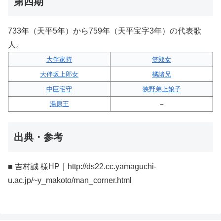
第四期
733年（天平5年）から759年（天平宝字3年）の代表歌
人。
大伴家持
笠郎女
大伴坂上郎女
橘諸兄
中臣宅守
狭野弟上娘子
湯原王
–
出典・参考
■ 吉村誠 様HP｜http://ds22.cc.yamaguchi-
u.ac.jp/~y_makoto/man_corner.html