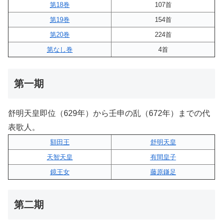
第18巻
107首
第19巻
154首
第20巻
224首
第なし巻
4首
第一期
舒明天皇即位（629年）から壬申の乱（672年）までの代
表歌人。
額田王
舒明天皇
天智天皇
有間皇子
鏡王女
藤原鎌足
第二期