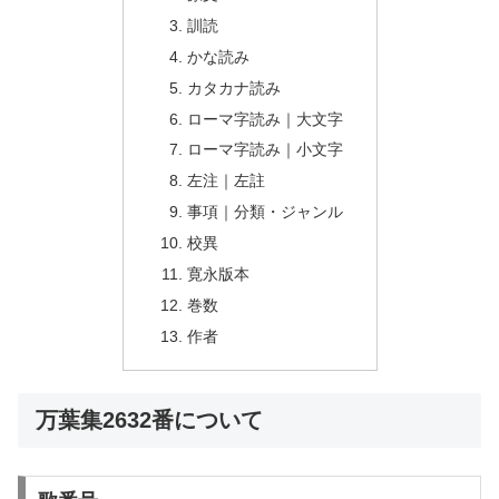
訓読
かな読み
カタカナ読み
ローマ字読み｜大文字
ローマ字読み｜小文字
左注｜左註
事項｜分類・ジャンル
校異
寛永版本
巻数
作者
万葉集2632番について