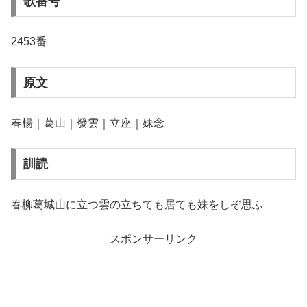
歌番号
2453番
原文
春楊｜葛山｜發雲｜立座｜妹念
訓読
春柳葛城山に立つ雲の立ちても居ても妹をしぞ思ふ
スポンサーリンク