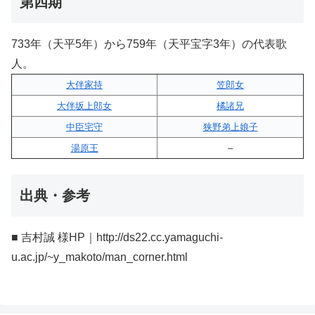
第四期
733年（天平5年）から759年（天平宝字3年）の代表歌
人。
大伴家持
笠郎女
大伴坂上郎女
橘諸兄
中臣宅守
狭野弟上娘子
湯原王
–
出典・参考
■ 吉村誠 様HP｜http://ds22.cc.yamaguchi-
u.ac.jp/~y_makoto/man_corner.html