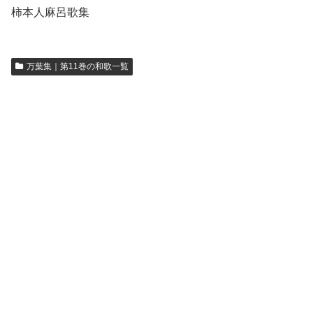
柿本人麻呂歌集
万葉集｜第11巻の和歌一覧