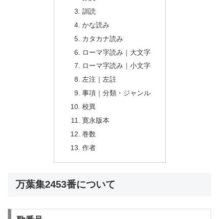
訓読
かな読み
カタカナ読み
ローマ字読み｜大文字
ローマ字読み｜小文字
左注｜左註
事項｜分類・ジャンル
校異
寛永版本
巻数
作者
万葉集2453番について