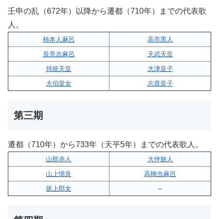
壬申の乱（672年）以降から遷都（710年）までの代表歌
人。
柿本人麻呂
高市黒人
長意吉麻呂
天武天皇
持統天皇
大津皇子
大伯皇女
志貴皇子
第三期
遷都（710年）から733年（天平5年）までの代表歌人。
山部赤人
大伴旅人
山上憶良
高橋虫麻呂
坂上郎女
–