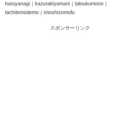
haruyanagi｜kazurakiyamani｜tatsukumono｜
tachitemoitemo｜imoshizomofu
スポンサーリンク