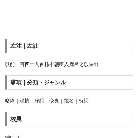
左注｜左註
以前一百四十九首柿本朝臣人麻呂之歌集出
事項｜分類・ジャンル
略体｜恋情｜序詞｜奈良｜地名｜枕詞
校異
特に無し