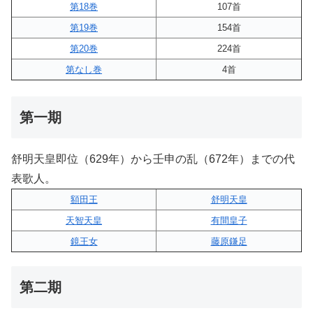
第18巻
107首
第19巻
154首
第20巻
224首
第なし巻
4首
第一期
舒明天皇即位（629年）から壬申の乱（672年）までの代
表歌人。
額田王
舒明天皇
天智天皇
有間皇子
鏡王女
藤原鎌足
第二期