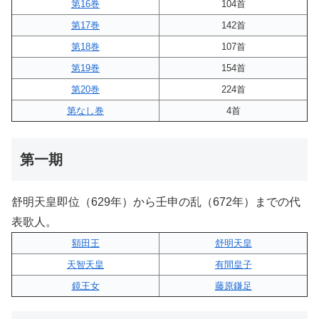
第16巻
104首
第17巻
142首
第18巻
107首
第19巻
154首
第20巻
224首
第なし巻
4首
第一期
舒明天皇即位（629年）から壬申の乱（672年）までの代
表歌人。
額田王
舒明天皇
天智天皇
有間皇子
鏡王女
藤原鎌足