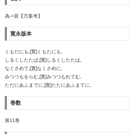
為->居【万葉考】
寛永版本
くもだにも,[寛]くもたにも,
しるくしたたば,[寛]しるくしたたは,
なぐさめて,[寛]なくさめに,
みつつもをらむ,[寛]みつつもれてむ,
ただにあふまでに,[寛]たたにあふまてに,
巻数
第11巻