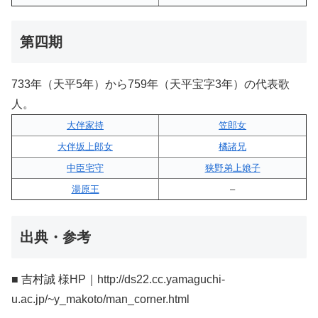
第四期
733年（天平5年）から759年（天平宝字3年）の代表歌
人。
大伴家持
笠郎女
大伴坂上郎女
橘諸兄
中臣宅守
狭野弟上娘子
湯原王
–
出典・参考
■ 吉村誠 様HP｜http://ds22.cc.yamaguchi-
u.ac.jp/~y_makoto/man_corner.html