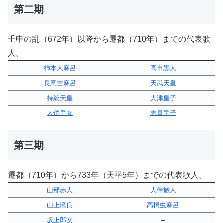
第二期
壬申の乱（672年）以降から遷都（710年）までの代表歌
人。
柿本人麻呂
高市黒人
長意吉麻呂
天武天皇
持統天皇
大津皇子
大伯皇女
志貴皇子
第三期
遷都（710年）から733年（天平5年）までの代表歌人。
山部赤人
大伴旅人
山上憶良
高橋虫麻呂
坂上郎女
–