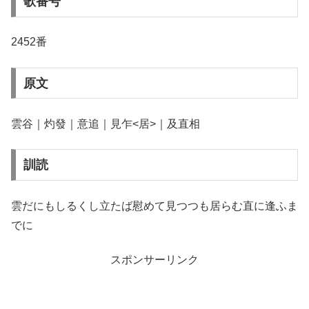
歌番号
2452番
原文
雲谷｜灼發｜意追｜見乍<居>｜及直相
訓読
雲だにもしるくし立たば慰めて見つつも居らむ直に逢ふま
でに
スポンサーリンク