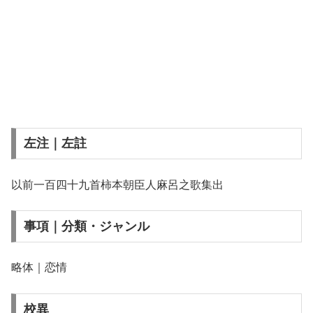
左注｜左註
以前一百四十九首柿本朝臣人麻呂之歌集出
事項｜分類・ジャンル
略体｜恋情
校異