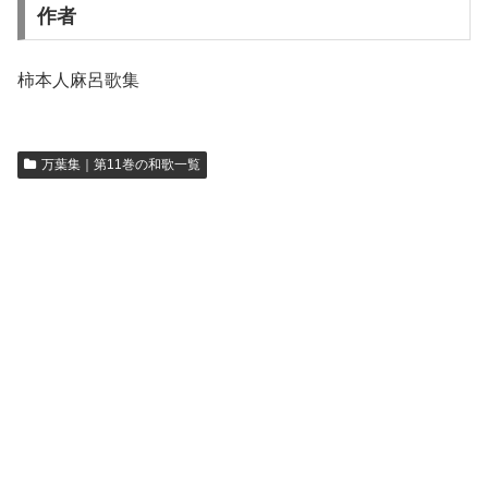
作者
柿本人麻呂歌集
万葉集｜第11巻の和歌一覧