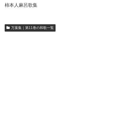
柿本人麻呂歌集
万葉集｜第11巻の和歌一覧