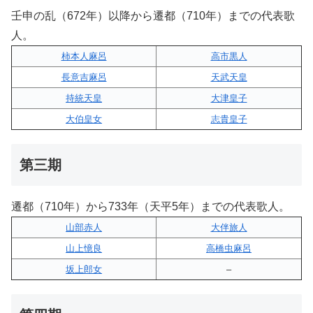
壬申の乱（672年）以降から遷都（710年）までの代表歌
人。
柿本人麻呂
高市黒人
長意吉麻呂
天武天皇
持統天皇
大津皇子
大伯皇女
志貴皇子
第三期
遷都（710年）から733年（天平5年）までの代表歌人。
山部赤人
大伴旅人
山上憶良
高橋虫麻呂
坂上郎女
–