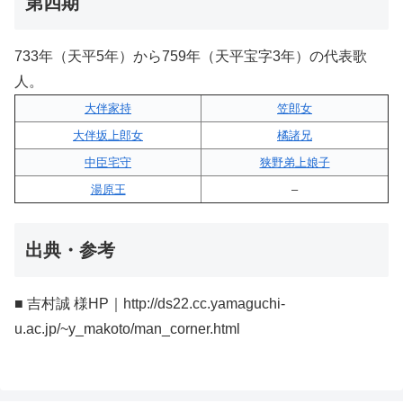
第四期
733年（天平5年）から759年（天平宝字3年）の代表歌
人。
大伴家持
笠郎女
大伴坂上郎女
橘諸兄
中臣宅守
狭野弟上娘子
湯原王
–
出典・参考
■ 吉村誠 様HP｜http://ds22.cc.yamaguchi-
u.ac.jp/~y_makoto/man_corner.html