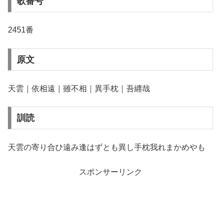
歌番号
2451番
原文
天雲｜依相遠｜雖不相｜異手枕｜吾纒哉
訓読
天雲の寄り合ひ遠み逢はずとも異し手枕我れまかめやも
スポンサーリンク