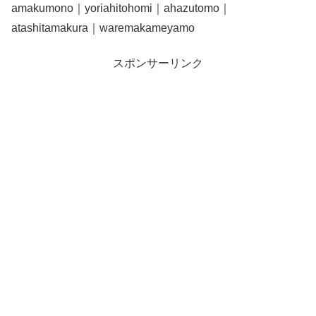
amakumono｜yoriahitohomi｜ahazutomo｜
atashitamakura｜waremakameyamo
スポンサーリンク