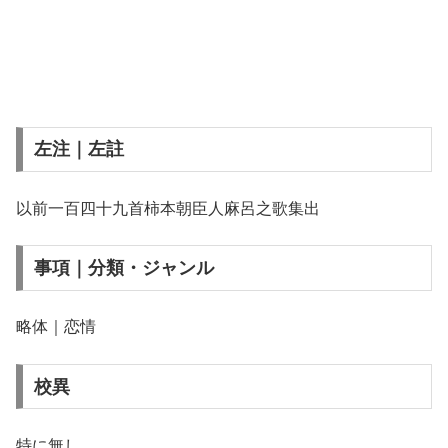
左注｜左註
以前一百四十九首柿本朝臣人麻呂之歌集出
事項｜分類・ジャンル
略体｜恋情
校異
特に無し