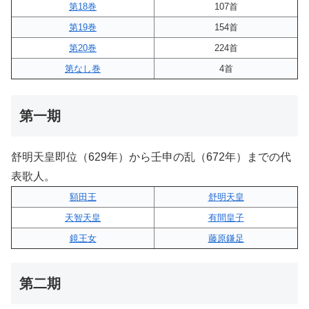
第18巻
107首
第19巻
154首
第20巻
224首
第なし巻
4首
第一期
舒明天皇即位（629年）から壬申の乱（672年）までの代
表歌人。
額田王
舒明天皇
天智天皇
有間皇子
鏡王女
藤原鎌足
第二期