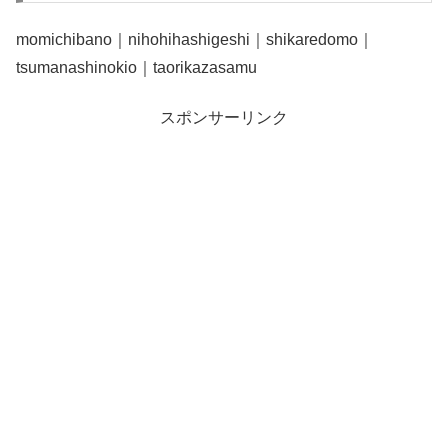
momichibano｜nihohihashigeshi｜shikaredomo｜
tsumanashinokio｜taorikazasamu
スポンサーリンク