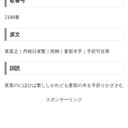
歌番号
2188番
原文
黄葉之｜丹穂日者繁｜然鞆｜妻梨木乎｜手折可佐寒
訓読
黄葉のにほひは繁ししかれども妻梨の木を手折りかざさむ
スポンサーリンク