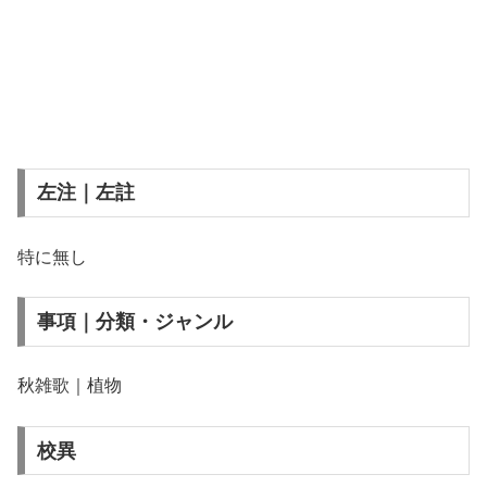
左注｜左註
特に無し
事項｜分類・ジャンル
秋雑歌｜植物
校異