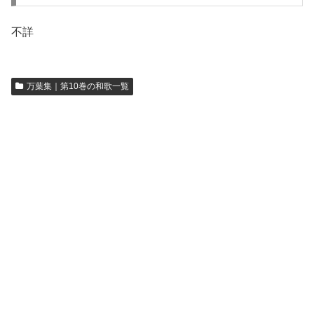
不詳
万葉集｜第10巻の和歌一覧