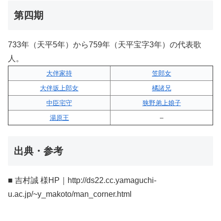
第四期
733年（天平5年）から759年（天平宝字3年）の代表歌
人。
大伴家持
笠郎女
大伴坂上郎女
橘諸兄
中臣宅守
狭野弟上娘子
湯原王
–
出典・参考
■ 吉村誠 様HP｜http://ds22.cc.yamaguchi-
u.ac.jp/~y_makoto/man_corner.html