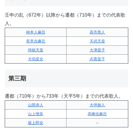
壬申の乱（672年）以降から遷都（710年）までの代表歌
人。
柿本人麻呂
高市黒人
長意吉麻呂
天武天皇
持統天皇
大津皇子
大伯皇女
志貴皇子
第三期
遷都（710年）から733年（天平5年）までの代表歌人。
山部赤人
大伴旅人
山上憶良
高橋虫麻呂
坂上郎女
–