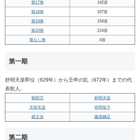
第17巻
142首
第18巻
107首
第19巻
154首
第20巻
224首
第なし巻
4首
第一期
舒明天皇即位（629年）から壬申の乱（672年）までの代
表歌人。
額田王
舒明天皇
天智天皇
有間皇子
鏡王女
藤原鎌足
第二期