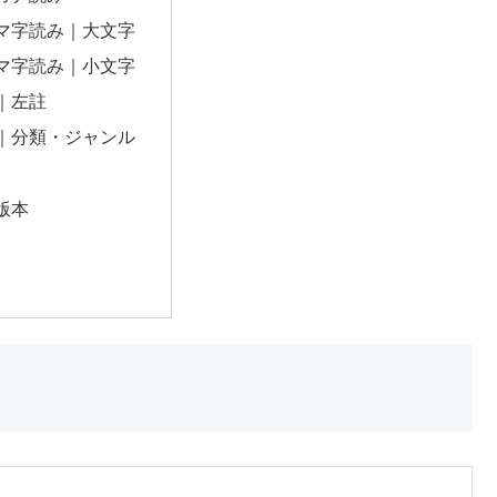
マ字読み｜大文字
マ字読み｜小文字
｜左註
｜分類・ジャンル
版本