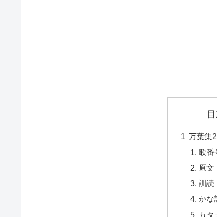
目
万葉集2
歌番
原文
訓読
かな
カタ