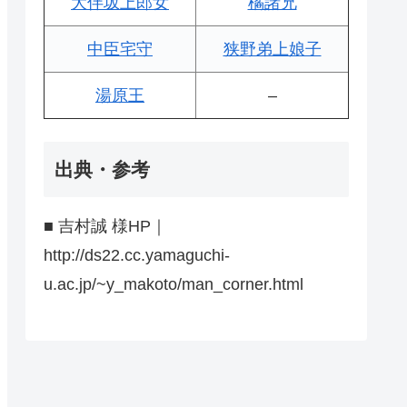
大伴坂上郎女
橘諸兄
中臣宅守
狭野弟上娘子
湯原王
–
出典・参考
■ 吉村誠 様HP｜
http://ds22.cc.yamaguchi-
u.ac.jp/~y_makoto/man_corner.html