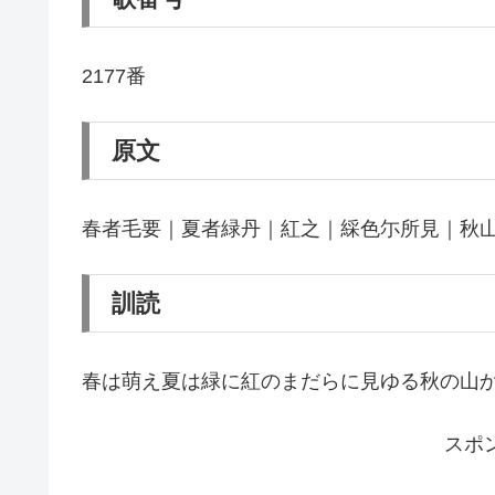
2177番
原文
春者毛要｜夏者緑丹｜紅之｜綵色尓所見｜秋
訓読
春は萌え夏は緑に紅のまだらに見ゆる秋の山
スポ