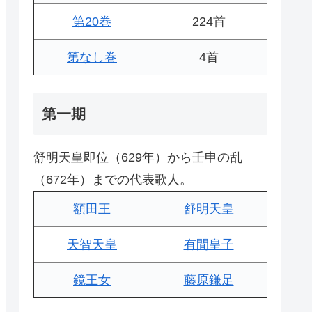
第20巻
224首
第なし巻
4首
第一期
舒明天皇即位（629年）から壬申の乱
（672年）までの代表歌人。
額田王
舒明天皇
天智天皇
有間皇子
鏡王女
藤原鎌足