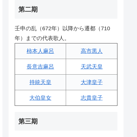
第二期
壬申の乱（672年）以降から遷都（710
年）までの代表歌人。
柿本人麻呂
高市黒人
長意吉麻呂
天武天皇
持統天皇
大津皇子
大伯皇女
志貴皇子
第三期