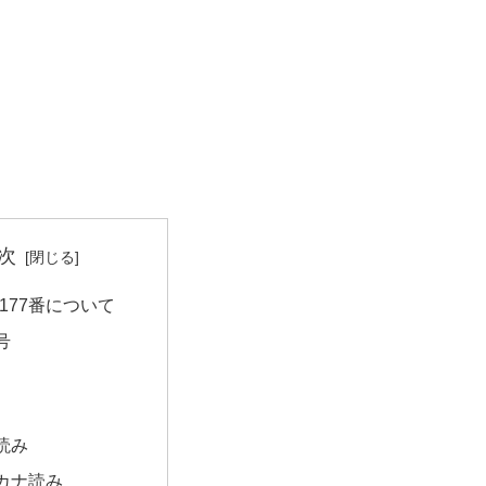
次
177番について
号
読み
カナ読み