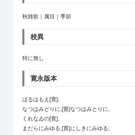
秋雑歌｜属目｜季節
校異
特に無し
寛永版本
はるはもえ[寛],
なつはみどりに,[寛]なつはみとりに,
くれなゐの[寛],
まだらにみゆる,[寛]にしきにみゆる,