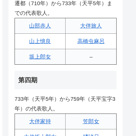
遷都（710年）から733年（天平5年）ま
での代表歌人。
山部赤人
大伴旅人
山上憶良
高橋虫麻呂
坂上郎女
–
第四期
733年（天平5年）から759年（天平宝字3
年）の代表歌人。
大伴家持
笠郎女