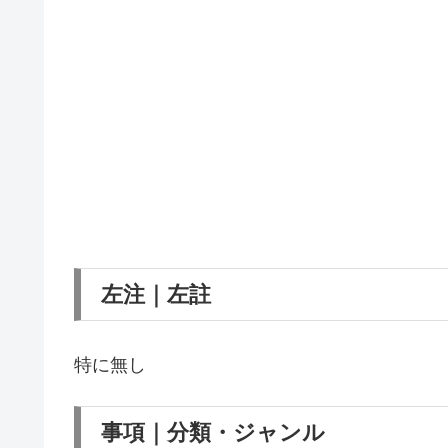
左注｜左註
特に無し
事項｜分類・ジャンル