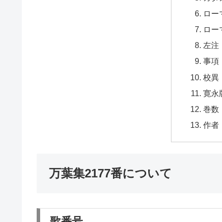
ロー
ロー
左注
事項
校異
寛永
巻数
作者
万葉集2177番について
歌番号