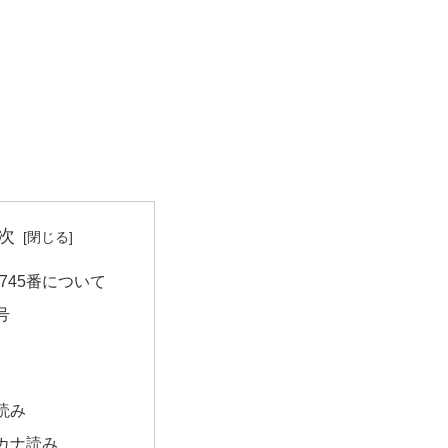
次
745番について
号
読み
カナ読み