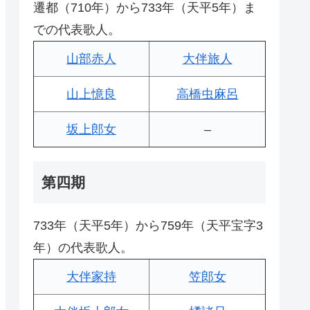
遷都（710年）から733年（天平5年）ま
での代表歌人。
山部赤人
大伴旅人
山上憶良
高橋虫麻呂
坂上郎女
–
第四期
733年（天平5年）から759年（天平宝字3
年）の代表歌人。
大伴家持
笠郎女