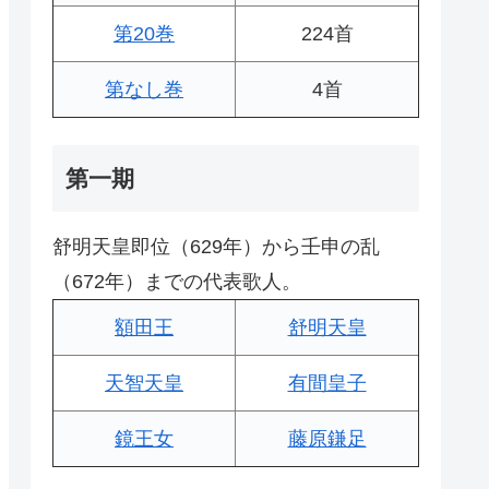
第20巻
224首
第なし巻
4首
第一期
舒明天皇即位（629年）から壬申の乱
（672年）までの代表歌人。
額田王
舒明天皇
天智天皇
有間皇子
鏡王女
藤原鎌足