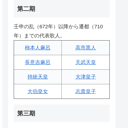
第二期
壬申の乱（672年）以降から遷都（710
年）までの代表歌人。
柿本人麻呂
高市黒人
長意吉麻呂
天武天皇
持統天皇
大津皇子
大伯皇女
志貴皇子
第三期