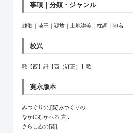
事項｜分類・ジャンル
雑歌｜埼玉｜羈旅｜土地讃美｜枕詞｜地名
校異
歌【西】謌【西（訂正）】歌
寛永版本
みつぐりの,[寛]みつくりの,
なかにむかへる[寛],
さらしゐの[寛],