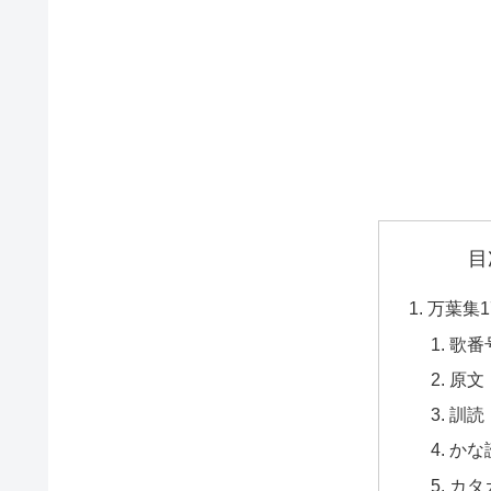
目
万葉集1
歌番
原文
訓読
かな
カタ