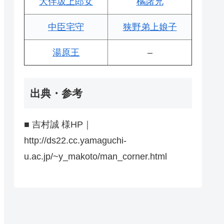
大伴坂上郎女
橘諸兄
中臣宅守
狭野弟上娘子
湯原王
–
出典・参考
■ 吉村誠 様HP｜
http://ds22.cc.yamaguchi-
u.ac.jp/~y_makoto/man_corner.html