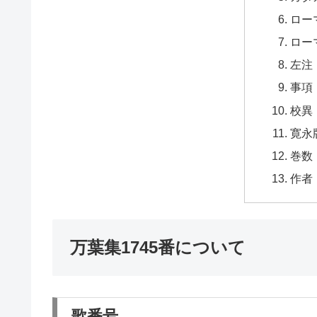
ロー
ロー
左注
事項
校異
寛永
巻数
作者
万葉集1745番について
歌番号