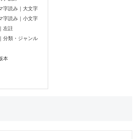
マ字読み｜大文字
マ字読み｜小文字
｜左註
｜分類・ジャンル
版本