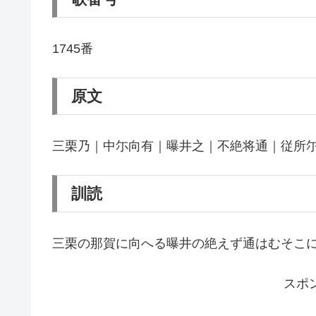
1745番
原文
三栗乃｜中尓向有｜曝井之｜不絶将通｜従所
訓読
三栗の那賀に向へる曝井の絶えず通はむそこ
スポ