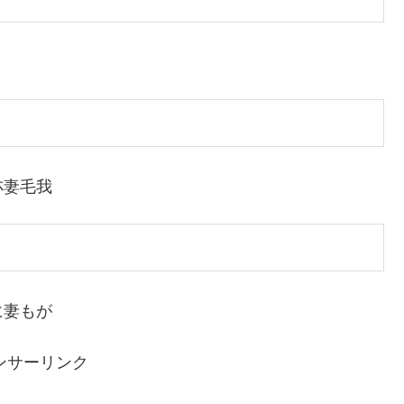
尓妻毛我
に妻もが
ンサーリンク