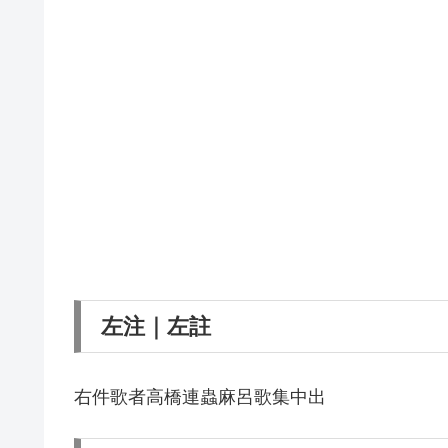
左注｜左註
右件歌者高橋連蟲麻呂歌集中出