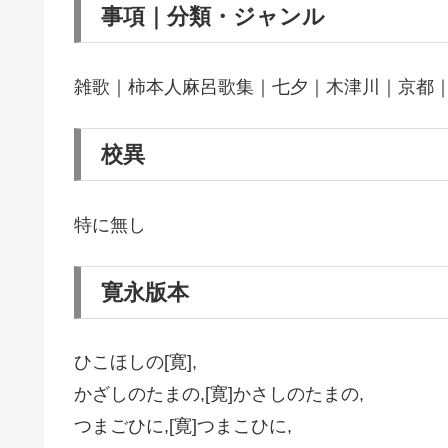
事項｜分類・ジャンル
雑歌｜柿本人麻呂歌集｜七夕｜木津川｜京都
校異
特に無し
寛永版本
ひこほしの[寛],
かざしのたまの,[寛]かさしのたまの,
つまごひに,[寛]つまこひに,