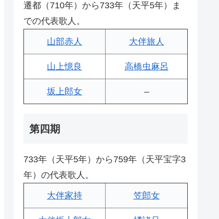
遷都（710年）から733年（天平5年）ま
での代表歌人。
山部赤人
大伴旅人
山上憶良
高橋虫麻呂
坂上郎女
–
第四期
733年（天平5年）から759年（天平宝字3
年）の代表歌人。
大伴家持
笠郎女