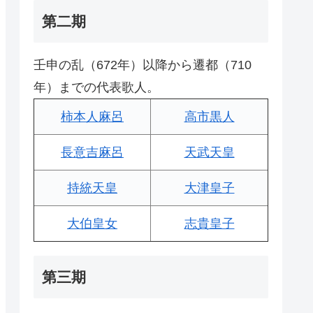
第二期
壬申の乱（672年）以降から遷都（710
年）までの代表歌人。
柿本人麻呂
高市黒人
長意吉麻呂
天武天皇
持統天皇
大津皇子
大伯皇女
志貴皇子
第三期