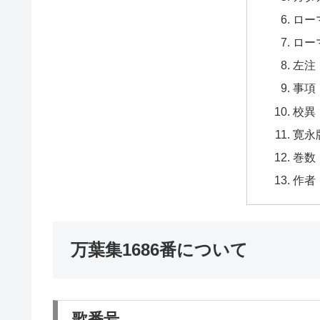
ロー
ロー
左注
事項
校異
寛永
巻数
作者
万葉集1686番について
歌番号