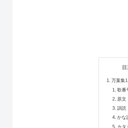
目
万葉集1
歌番
原文
訓読
かな
カタ