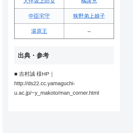
大伴坂上郎女
橘諸兄
中臣宅守
狭野弟上娘子
湯原王
–
出典・参考
■ 吉村誠 様HP｜
http://ds22.cc.yamaguchi-
u.ac.jp/~y_makoto/man_corner.html