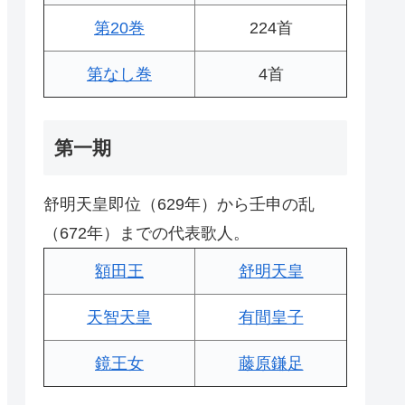
第20巻
224首
第なし巻
4首
第一期
舒明天皇即位（629年）から壬申の乱
（672年）までの代表歌人。
額田王
舒明天皇
天智天皇
有間皇子
鏡王女
藤原鎌足