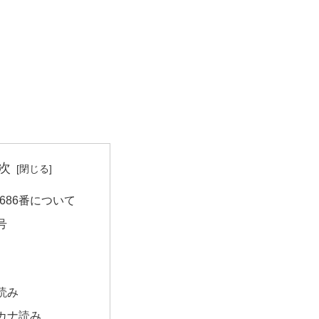
次
686番について
号
読み
カナ読み