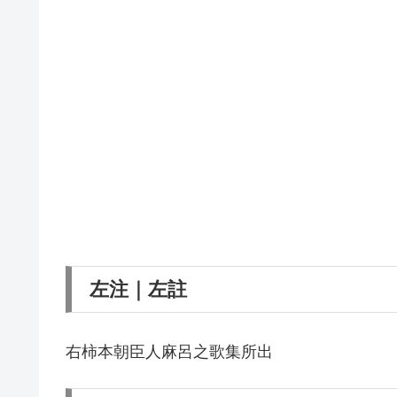
左注｜左註
右柿本朝臣人麻呂之歌集所出