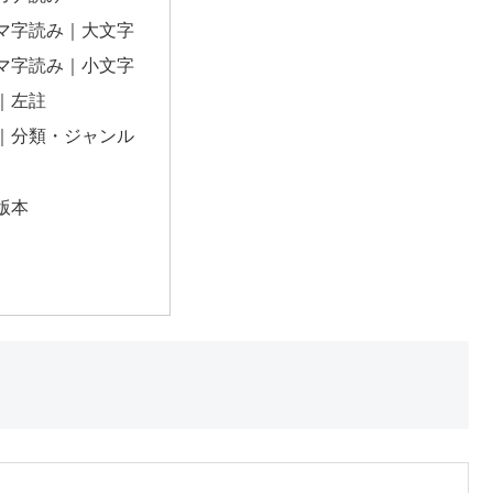
マ字読み｜大文字
マ字読み｜小文字
｜左註
｜分類・ジャンル
版本