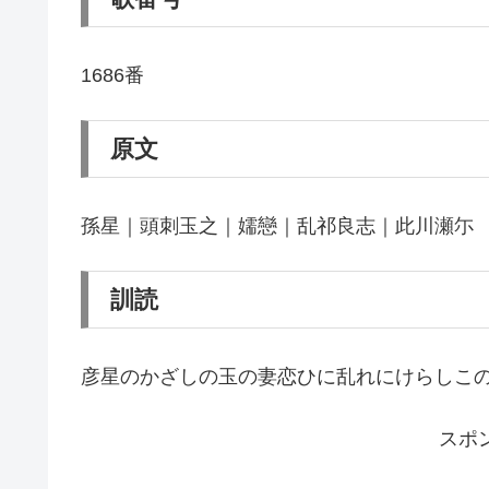
1686番
原文
孫星｜頭刺玉之｜嬬戀｜乱祁良志｜此川瀬尓
訓読
彦星のかざしの玉の妻恋ひに乱れにけらしこ
スポ