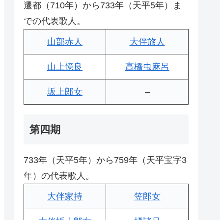
遷都（710年）から733年（天平5年）ま
での代表歌人。
山部赤人
大伴旅人
山上憶良
高橋虫麻呂
坂上郎女
–
第四期
733年（天平5年）から759年（天平宝字3
年）の代表歌人。
大伴家持
笠郎女