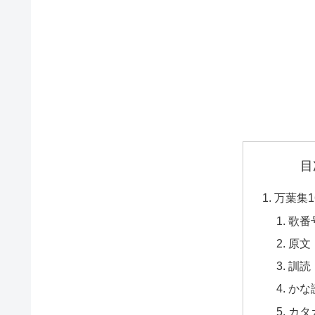
目
万葉集1
歌番
原文
訓読
かな
カタ