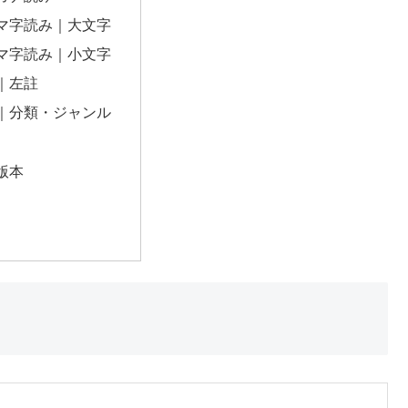
マ字読み｜大文字
マ字読み｜小文字
｜左註
｜分類・ジャンル
版本