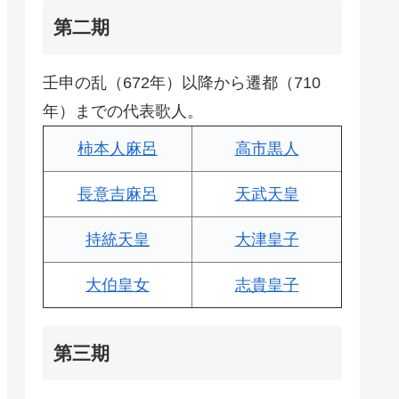
第二期
壬申の乱（672年）以降から遷都（710
年）までの代表歌人。
柿本人麻呂
高市黒人
長意吉麻呂
天武天皇
持統天皇
大津皇子
大伯皇女
志貴皇子
第三期