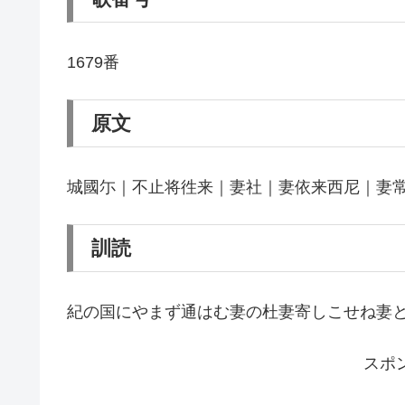
1679番
原文
城國尓｜不止将徃来｜妻社｜妻依来西尼｜妻常
訓読
紀の国にやまず通はむ妻の杜妻寄しこせね妻と
スポ