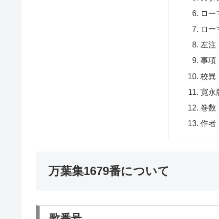
ロー
ロー
左注
事項
校異
寛永
巻数
作者
万葉集1679番について
歌番号