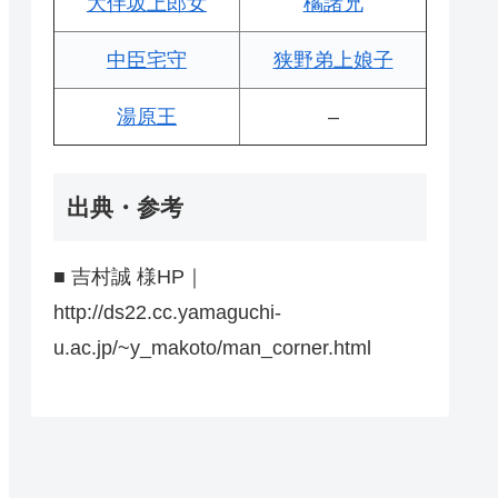
大伴坂上郎女
橘諸兄
中臣宅守
狭野弟上娘子
湯原王
–
出典・参考
■ 吉村誠 様HP｜
http://ds22.cc.yamaguchi-
u.ac.jp/~y_makoto/man_corner.html