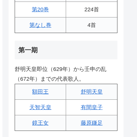
第20巻
224首
第なし巻
4首
第一期
舒明天皇即位（629年）から壬申の乱
（672年）までの代表歌人。
額田王
舒明天皇
天智天皇
有間皇子
鏡王女
藤原鎌足