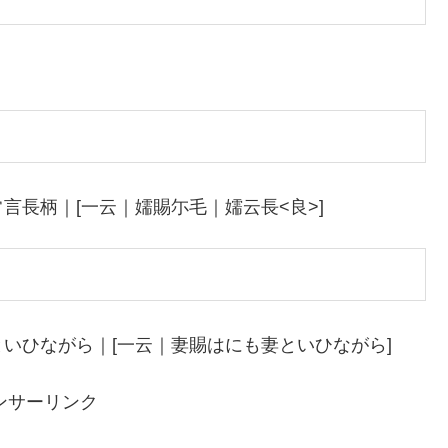
言長柄｜[一云｜嬬賜尓毛｜嬬云長<良>]
いひながら｜[一云｜妻賜はにも妻といひながら]
ンサーリンク