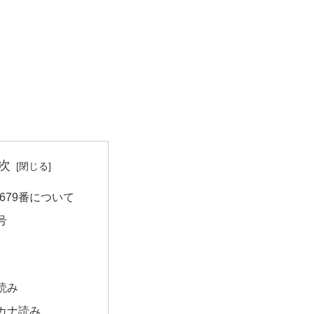
次
679番について
号
読み
カナ読み