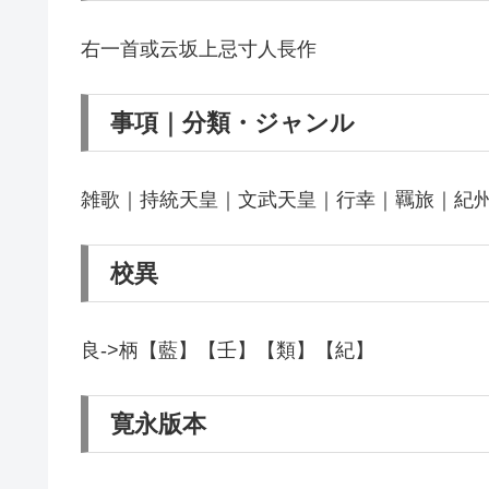
右一首或云坂上忌寸人長作
事項｜分類・ジャンル
雑歌｜持統天皇｜文武天皇｜行幸｜羈旅｜紀州
校異
良->柄【藍】【壬】【類】【紀】
寛永版本