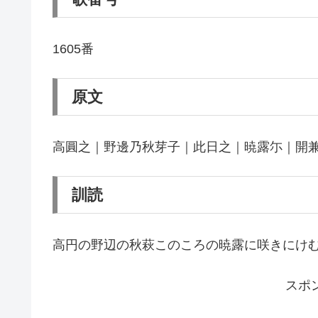
1605番
原文
高圓之｜野邊乃秋芽子｜此日之｜暁露尓｜開
訓読
高円の野辺の秋萩このころの暁露に咲きにけ
スポ