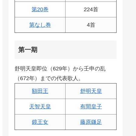
第20巻
224首
第なし巻
4首
第一期
舒明天皇即位（629年）から壬申の乱
（672年）までの代表歌人。
額田王
舒明天皇
天智天皇
有間皇子
鏡王女
藤原鎌足