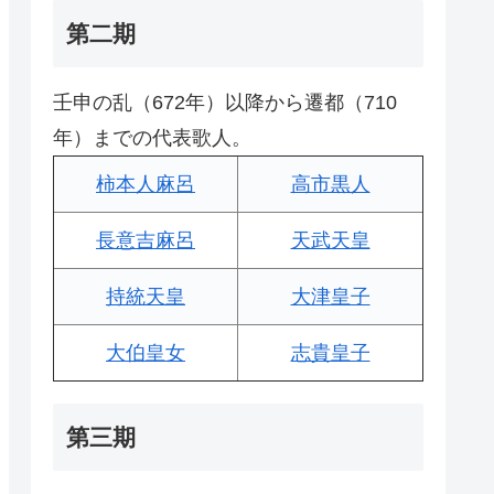
第二期
壬申の乱（672年）以降から遷都（710
年）までの代表歌人。
柿本人麻呂
高市黒人
長意吉麻呂
天武天皇
持統天皇
大津皇子
大伯皇女
志貴皇子
第三期