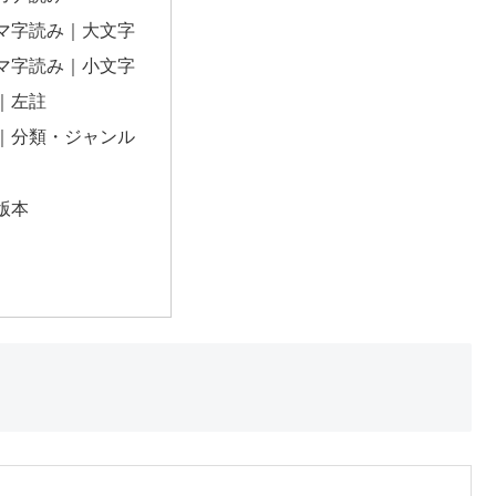
マ字読み｜大文字
マ字読み｜小文字
｜左註
｜分類・ジャンル
版本