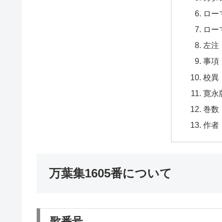
ロー
ロー
左注
事項
校異
寛永
巻数
作者
万葉集1605番について
歌番号