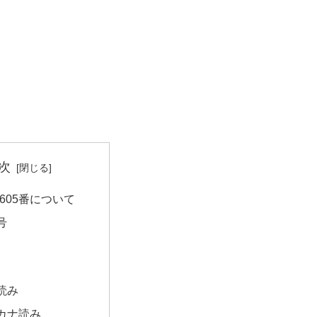
次
605番について
号
読み
カナ読み