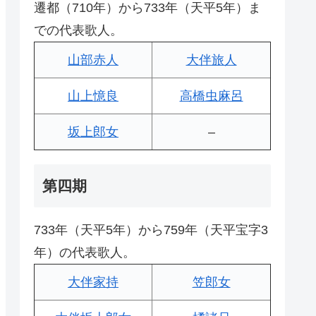
遷都（710年）から733年（天平5年）ま
での代表歌人。
山部赤人
大伴旅人
山上憶良
高橋虫麻呂
坂上郎女
–
第四期
733年（天平5年）から759年（天平宝字3
年）の代表歌人。
大伴家持
笠郎女