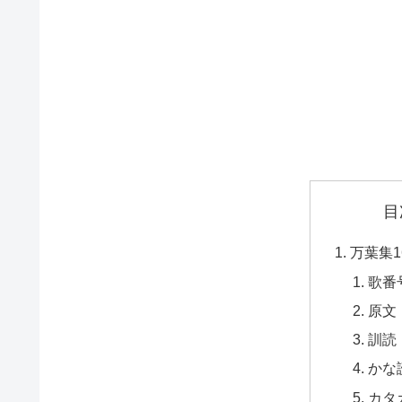
目
万葉集1
歌番
原文
訓読
かな
カタ