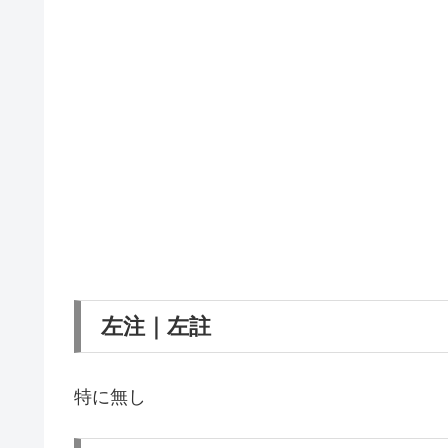
左注｜左註
特に無し