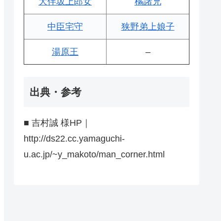
大伴坂上郎女
橘諸兄
中臣宅守
狭野弟上娘子
湯原王
–
出典・参考
■ 吉村誠 様HP｜
http://ds22.cc.yamaguchi-
u.ac.jp/~y_makoto/man_corner.html