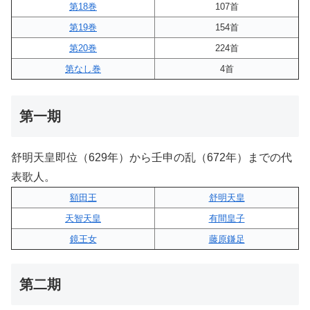
第18巻
107首
第19巻
154首
第20巻
224首
第なし巻
4首
第一期
舒明天皇即位（629年）から壬申の乱（672年）までの代
表歌人。
額田王
舒明天皇
天智天皇
有間皇子
鏡王女
藤原鎌足
第二期