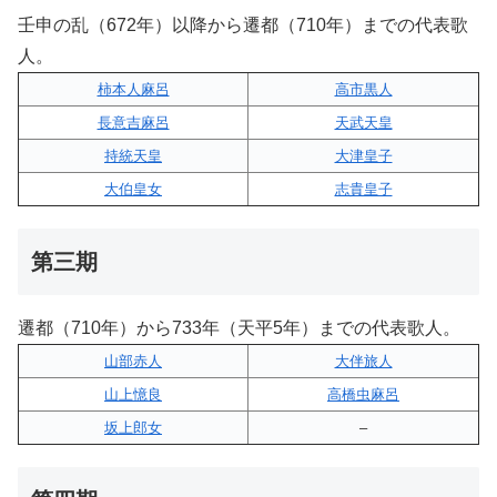
壬申の乱（672年）以降から遷都（710年）までの代表歌
人。
柿本人麻呂
高市黒人
長意吉麻呂
天武天皇
持統天皇
大津皇子
大伯皇女
志貴皇子
第三期
遷都（710年）から733年（天平5年）までの代表歌人。
山部赤人
大伴旅人
山上憶良
高橋虫麻呂
坂上郎女
–