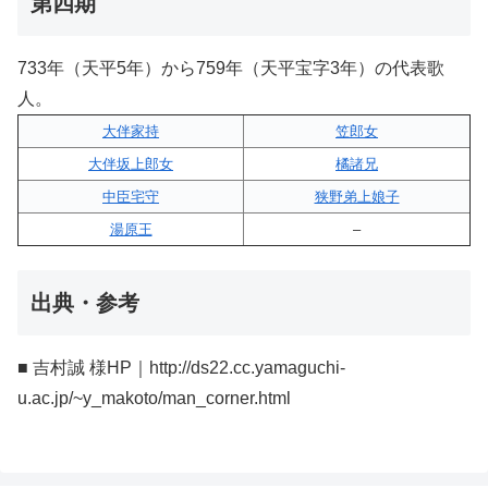
第四期
733年（天平5年）から759年（天平宝字3年）の代表歌
人。
大伴家持
笠郎女
大伴坂上郎女
橘諸兄
中臣宅守
狭野弟上娘子
湯原王
–
出典・参考
■ 吉村誠 様HP｜http://ds22.cc.yamaguchi-
u.ac.jp/~y_makoto/man_corner.html