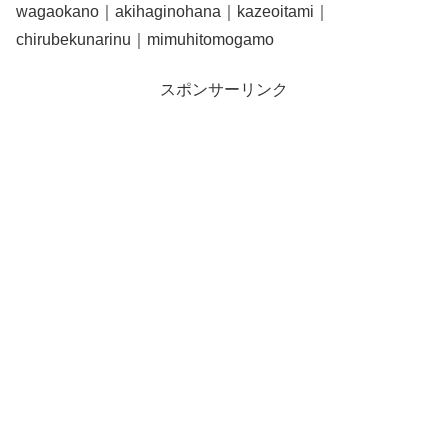
wagaokano｜akihaginohana｜kazeoitami｜
chirubekunarinu｜mimuhitomogamo
スポンサーリンク