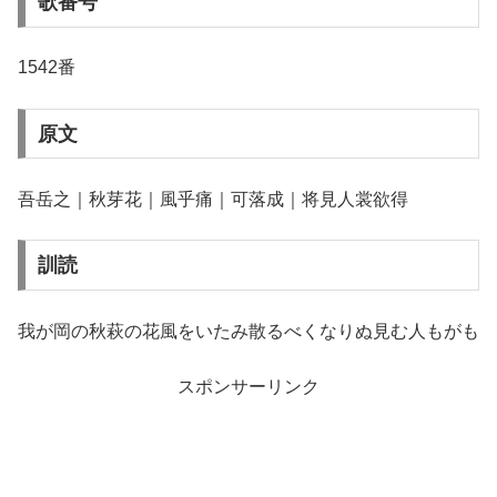
歌番号
1542番
原文
吾岳之｜秋芽花｜風乎痛｜可落成｜将見人裳欲得
訓読
我が岡の秋萩の花風をいたみ散るべくなりぬ見む人もがも
スポンサーリンク