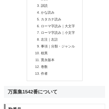
訓読
かな読み
カタカナ読み
ローマ字読み｜大文字
ローマ字読み｜小文字
左注｜左註
事項｜分類・ジャンル
校異
寛永版本
巻数
作者
万葉集1542番について