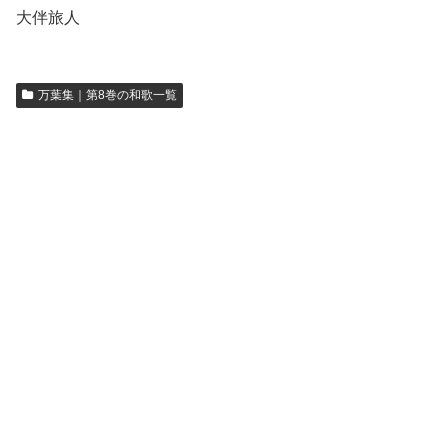
大伴旅人
万葉集｜第8巻の和歌一覧