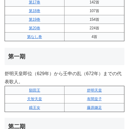
第17巻
142首
第18巻
107首
第19巻
154首
第20巻
224首
第なし巻
4首
第一期
舒明天皇即位（629年）から壬申の乱（672年）までの代
表歌人。
額田王
舒明天皇
天智天皇
有間皇子
鏡王女
藤原鎌足
第二期