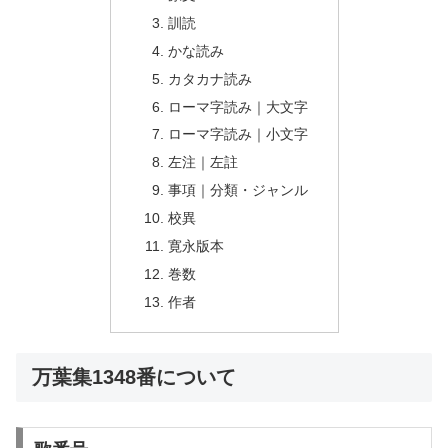
訓読
かな読み
カタカナ読み
ローマ字読み｜大文字
ローマ字読み｜小文字
左注｜左註
事項｜分類・ジャンル
校異
寛永版本
巻数
作者
万葉集1348番について