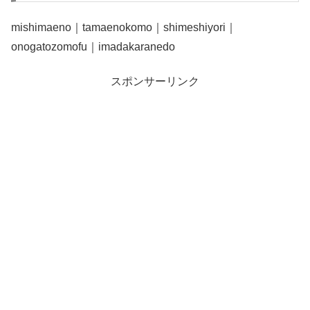
mishimaeno｜tamaenokomo｜shimeshiyori｜
onogatozomofu｜imadakaranedo
スポンサーリンク