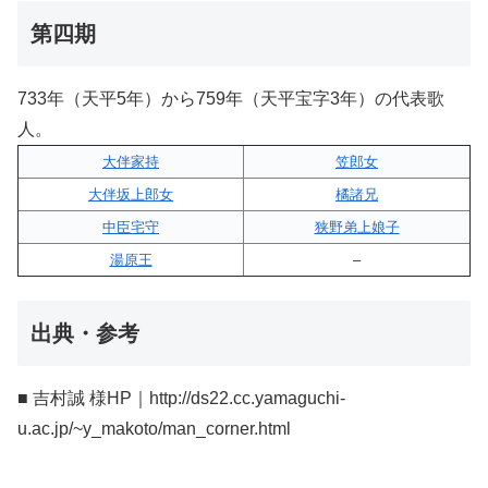
第四期
733年（天平5年）から759年（天平宝字3年）の代表歌
人。
大伴家持
笠郎女
大伴坂上郎女
橘諸兄
中臣宅守
狭野弟上娘子
湯原王
–
出典・参考
■ 吉村誠 様HP｜http://ds22.cc.yamaguchi-
u.ac.jp/~y_makoto/man_corner.html