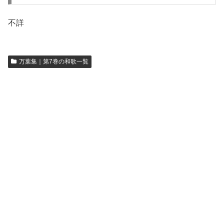
不詳
万葉集｜第7巻の和歌一覧