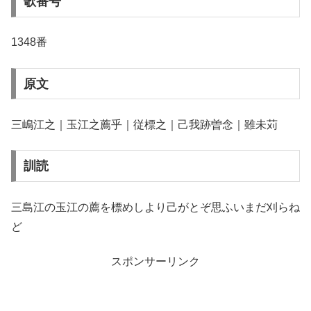
歌番号
1348番
原文
三嶋江之｜玉江之薦乎｜従標之｜己我跡曽念｜雖未苅
訓読
三島江の玉江の薦を標めしより己がとぞ思ふいまだ刈らね
ど
スポンサーリンク