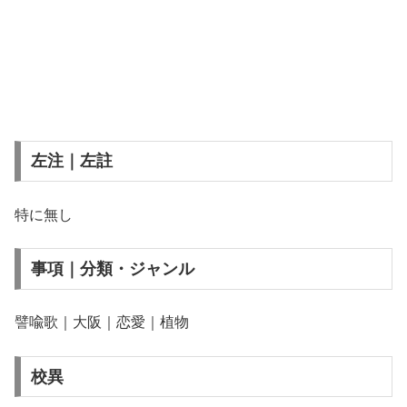
左注｜左註
特に無し
事項｜分類・ジャンル
譬喩歌｜大阪｜恋愛｜植物
校異