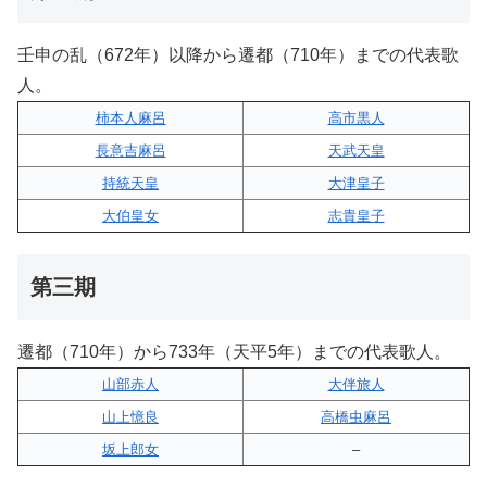
壬申の乱（672年）以降から遷都（710年）までの代表歌
人。
柿本人麻呂
高市黒人
長意吉麻呂
天武天皇
持統天皇
大津皇子
大伯皇女
志貴皇子
第三期
遷都（710年）から733年（天平5年）までの代表歌人。
山部赤人
大伴旅人
山上憶良
高橋虫麻呂
坂上郎女
–