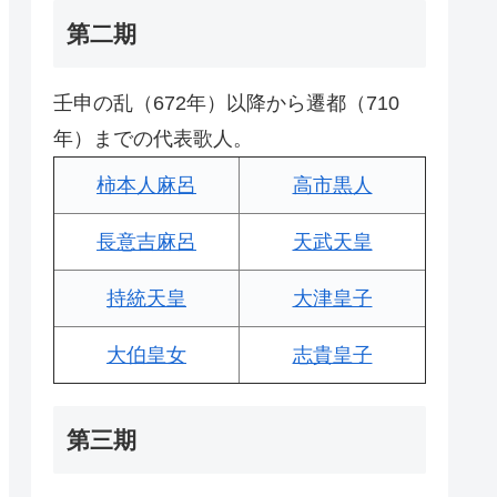
第二期
壬申の乱（672年）以降から遷都（710
年）までの代表歌人。
柿本人麻呂
高市黒人
長意吉麻呂
天武天皇
持統天皇
大津皇子
大伯皇女
志貴皇子
第三期