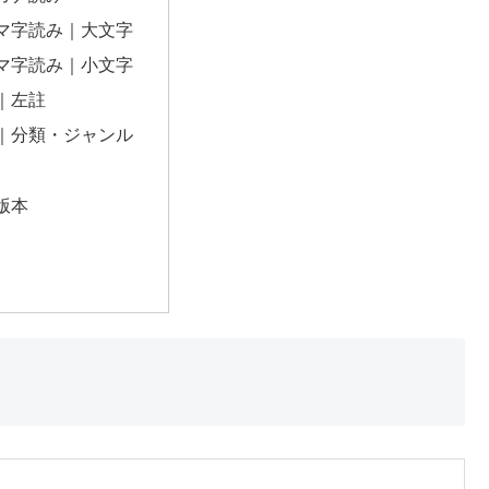
マ字読み｜大文字
マ字読み｜小文字
｜左註
｜分類・ジャンル
版本