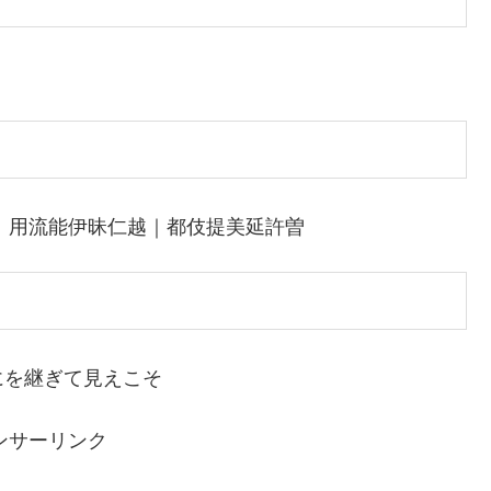
｜用流能伊昧仁越｜都伎提美延許曽
にを継ぎて見えこそ
ンサーリンク