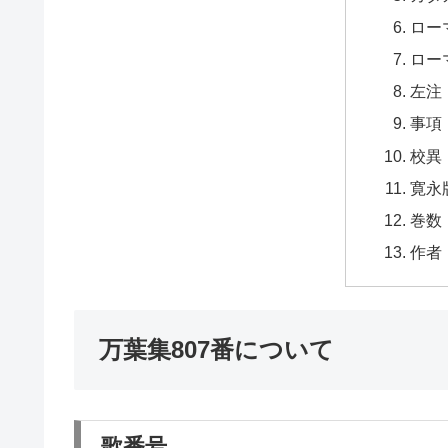
ロー
ロー
左注
事項
校異
寛永
巻数
作者
万葉集807番について
歌番号