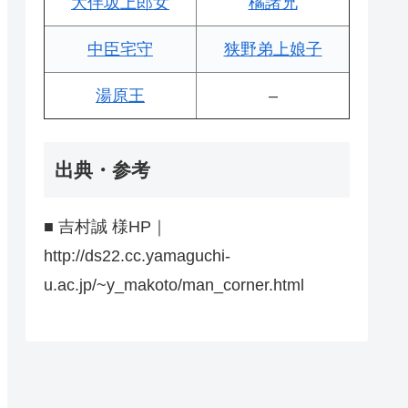
大伴坂上郎女
橘諸兄
中臣宅守
狭野弟上娘子
湯原王
–
出典・参考
■ 吉村誠 様HP｜
http://ds22.cc.yamaguchi-
u.ac.jp/~y_makoto/man_corner.html