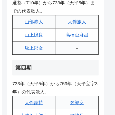
遷都（710年）から733年（天平5年）ま
での代表歌人。
山部赤人
大伴旅人
山上憶良
高橋虫麻呂
坂上郎女
–
第四期
733年（天平5年）から759年（天平宝字3
年）の代表歌人。
大伴家持
笠郎女