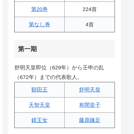
第20巻
224首
第なし巻
4首
第一期
舒明天皇即位（629年）から壬申の乱
（672年）までの代表歌人。
額田王
舒明天皇
天智天皇
有間皇子
鏡王女
藤原鎌足