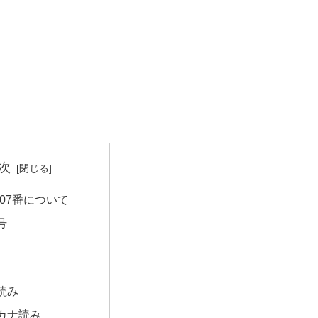
次
07番について
号
読み
カナ読み