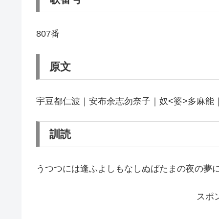
807番
原文
宇豆都仁波｜安布余志勿奈子｜奴<婆>多麻能
訓読
うつつには逢ふよしもなしぬばたまの夜の夢
スポ