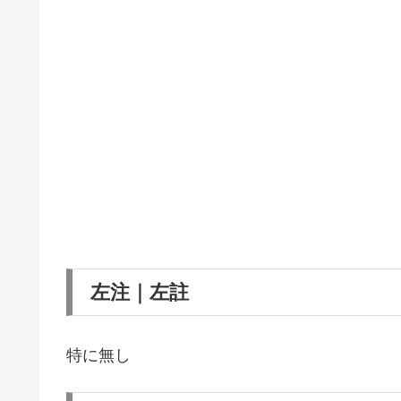
左注｜左註
特に無し