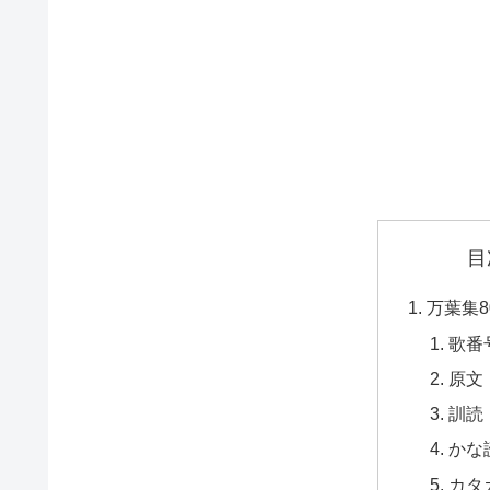
目
万葉集8
歌番
原文
訓読
かな
カタ