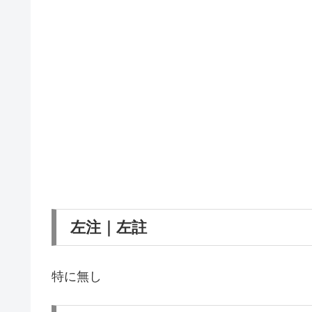
左注｜左註
特に無し