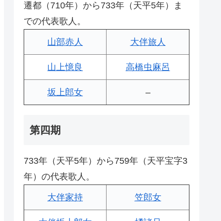
遷都（710年）から733年（天平5年）ま
での代表歌人。
山部赤人
大伴旅人
山上憶良
高橋虫麻呂
坂上郎女
–
第四期
733年（天平5年）から759年（天平宝字3
年）の代表歌人。
大伴家持
笠郎女