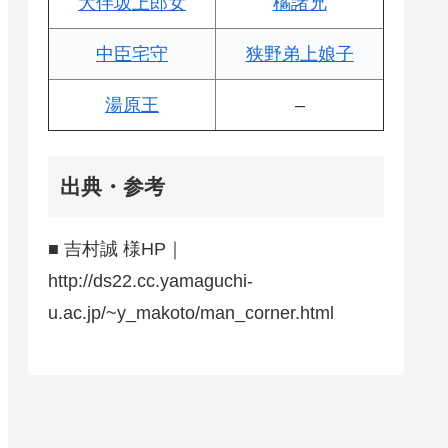
大伴坂上郎女
橘諸兄
中臣宅守
狭野弟上娘子
湯原王
–
出典・参考
■ 吉村誠 様HP｜
http://ds22.cc.yamaguchi-
u.ac.jp/~y_makoto/man_corner.html