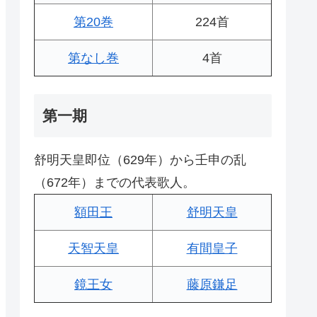
第20巻
224首
第なし巻
4首
第一期
舒明天皇即位（629年）から壬申の乱
（672年）までの代表歌人。
額田王
舒明天皇
天智天皇
有間皇子
鏡王女
藤原鎌足