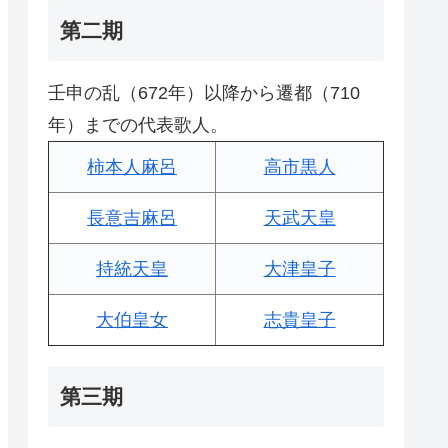
第二期
壬申の乱（672年）以降から遷都（710
年）までの代表歌人。
柿本人麻呂
高市黒人
長意吉麻呂
天武天皇
持統天皇
大津皇子
大伯皇女
志貴皇子
第三期