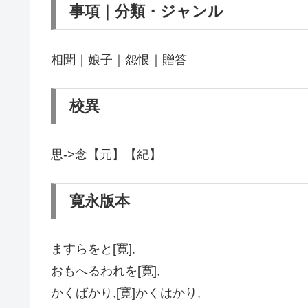
事項｜分類・ジャンル
相聞｜娘子｜怨恨｜贈答
校異
思->念【元】【紀】
寛永版本
ますらをと[寛],
おもへるわれを[寛],
かくばかり,[寛]かくはかり,