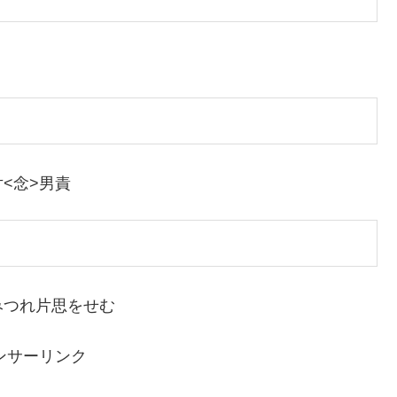
<念>男責
みつれ片思をせむ
ンサーリンク