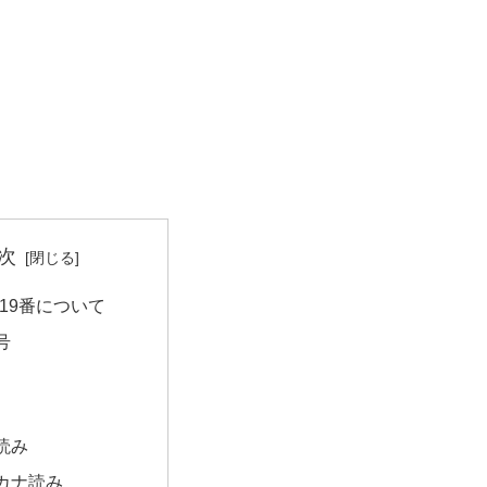
次
19番について
号
読み
カナ読み