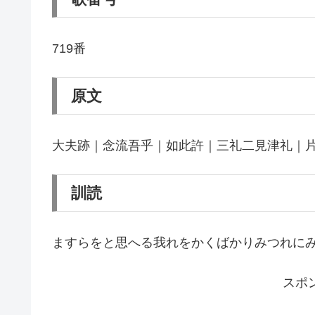
719番
原文
大夫跡｜念流吾乎｜如此許｜三礼二見津礼｜片
訓読
ますらをと思へる我れをかくばかりみつれに
スポ