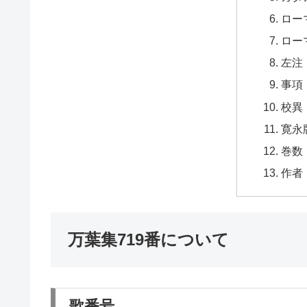
ロー
ロー
左注
事項
校異
寛永
巻数
作者
万葉集719番について
歌番号