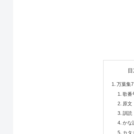
目
万葉集7
歌番
原文
訓読
かな
カタ