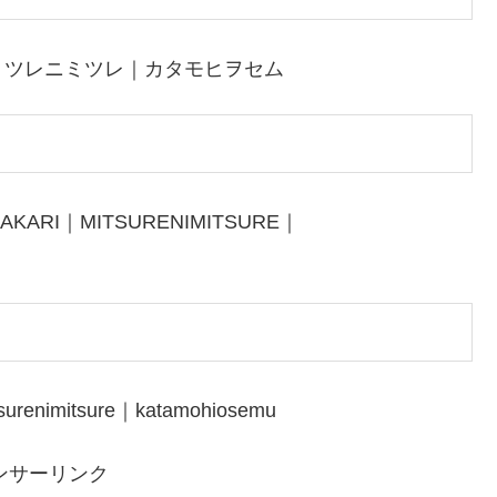
ミツレニミツレ｜カタモヒヲセム
KARI｜MITSURENIMITSURE｜
urenimitsure｜katamohiosemu
ンサーリンク