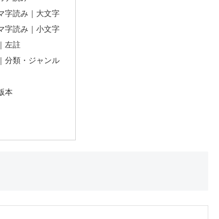
マ字読み｜大文字
マ字読み｜小文字
｜左註
｜分類・ジャンル
版本