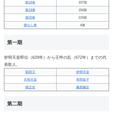
第18巻
107首
第19巻
154首
第20巻
224首
第なし巻
4首
第一期
舒明天皇即位（629年）から壬申の乱（672年）までの代
表歌人。
額田王
舒明天皇
天智天皇
有間皇子
鏡王女
藤原鎌足
第二期