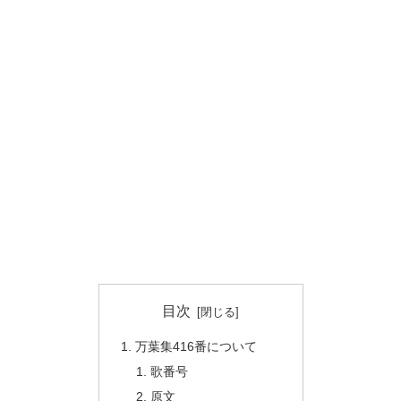
目次
万葉集416番について
歌番号
原文