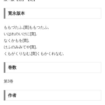
寛永版本
ももづたふ,[寛]ももつたふ,
いはれのいけに[寛],
なくかもを[寛],
けふのみみてや[寛],
くもがくりなむ,[寛]くもかくれなむ,
巻数
第3巻
作者