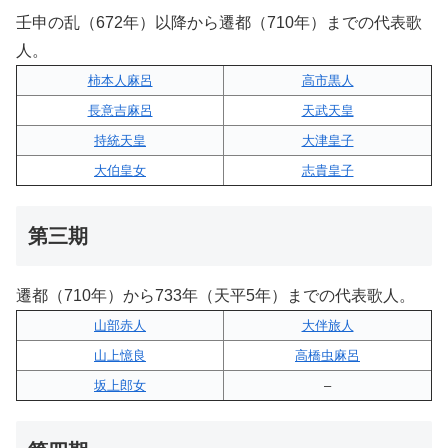
壬申の乱（672年）以降から遷都（710年）までの代表歌
人。
柿本人麻呂
高市黒人
長意吉麻呂
天武天皇
持統天皇
大津皇子
大伯皇女
志貴皇子
第三期
遷都（710年）から733年（天平5年）までの代表歌人。
山部赤人
大伴旅人
山上憶良
高橋虫麻呂
坂上郎女
–