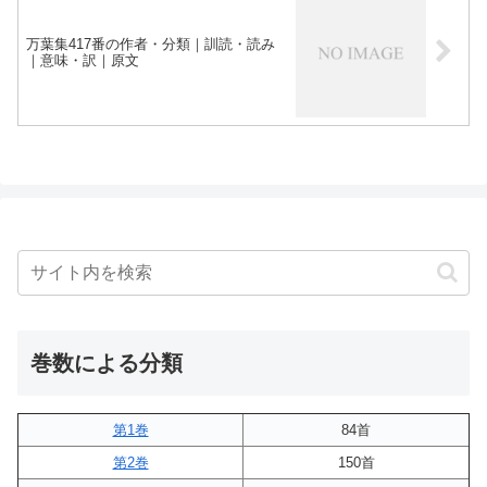
万葉集417番の作者・分類｜訓読・読み
｜意味・訳｜原文
巻数による分類
第1巻
84首
第2巻
150首