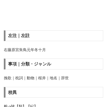
左注｜左註
右藤原宮朱鳥元年冬十月
事項｜分類・ジャンル
挽歌｜枕詞｜動物｜桜井｜地名｜辞世
校異
般->陂【類】【紀】