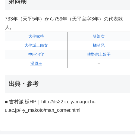
第四期
733年（天平5年）から759年（天平宝字3年）の代表歌
人。
大伴家持
笠郎女
大伴坂上郎女
橘諸兄
中臣宅守
狭野弟上娘子
湯原王
–
出典・参考
■ 吉村誠 様HP｜http://ds22.cc.yamaguchi-
u.ac.jp/~y_makoto/man_corner.html