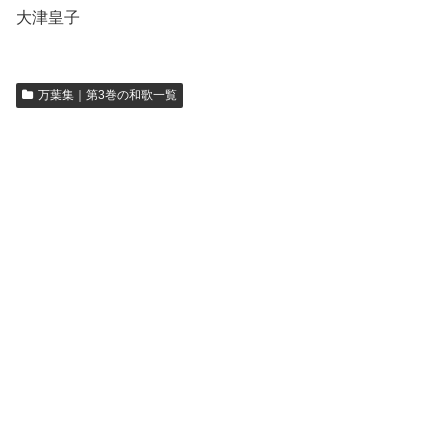
大津皇子
万葉集｜第3巻の和歌一覧