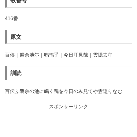
歌番号
416番
原文
百傳｜磐余池尓｜鳴鴨乎｜今日耳見哉｜雲隠去牟
訓読
百伝ふ磐余の池に鳴く鴨を今日のみ見てや雲隠りなむ
スポンサーリンク