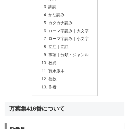
訓読
かな読み
カタカナ読み
ローマ字読み｜大文字
ローマ字読み｜小文字
左注｜左註
事項｜分類・ジャンル
校異
寛永版本
巻数
作者
万葉集416番について