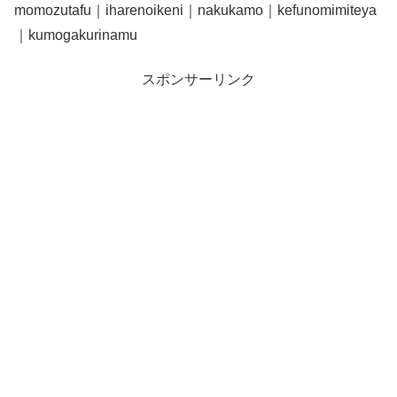
momozutafu｜iharenoikeni｜nakukamo｜kefunomimiteya
｜kumogakurinamu
スポンサーリンク