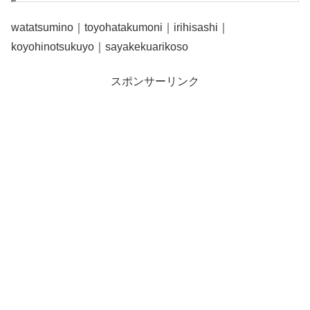
watatsumino｜toyohatakumoni｜irihisashi｜
koyohinotsukuyo｜sayakekuarikoso
スポンサーリンク