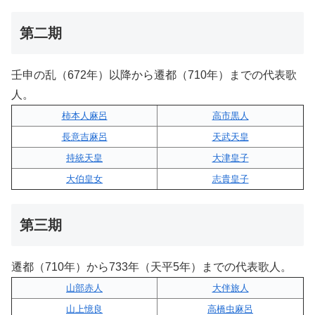
第二期
壬申の乱（672年）以降から遷都（710年）までの代表歌
人。
柿本人麻呂
高市黒人
長意吉麻呂
天武天皇
持統天皇
大津皇子
大伯皇女
志貴皇子
第三期
遷都（710年）から733年（天平5年）までの代表歌人。
山部赤人
大伴旅人
山上憶良
高橋虫麻呂