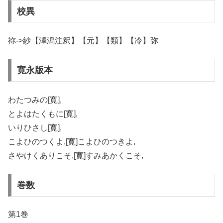
校異
祢->紗【澤潟注釈】【元】【類】【冷】弥
寛永版本
わたつみの[寛],
とよはたくもに[寛],
いりひさし[寛],
こよひのつくよ,[寛]こよひのつきよ,
さやけくありこそ,[寛]すみあかくこそ,
巻数
第1巻