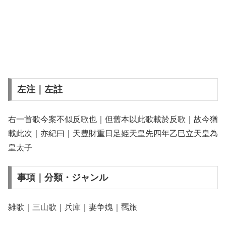
左注｜左註
右一首歌今案不似反歌也｜但舊本以此歌載於反歌｜故今猶
載此次｜亦紀曰｜天豊財重日足姫天皇先四年乙巳立天皇為
皇太子
事項｜分類・ジャンル
雑歌｜三山歌｜兵庫｜妻争媿｜羈旅