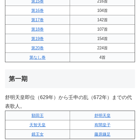
第15巻
216首
第16巻
104首
第17巻
142首
第18巻
107首
第19巻
154首
第20巻
224首
第なし巻
4首
第一期
舒明天皇即位（629年）から壬申の乱（672年）までの代
表歌人。
額田王
舒明天皇
天智天皇
有間皇子
鏡王女
藤原鎌足