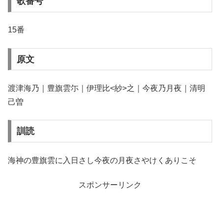
歌番号
15番
原文
渡津海乃｜豊旗雲尓｜伊理比<紗>之｜今夜乃月夜｜清明
己曽
訓読
海神の豊旗雲に入日さし今夜の月夜さやけくありこそ
スポンサーリンク