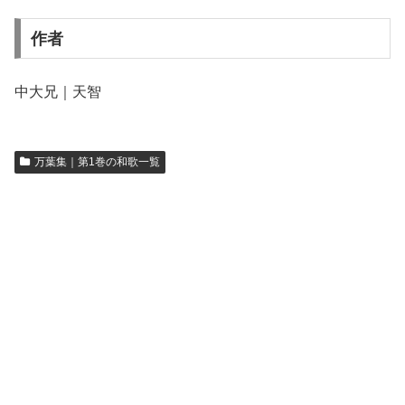
作者
中大兄｜天智
万葉集｜第1巻の和歌一覧