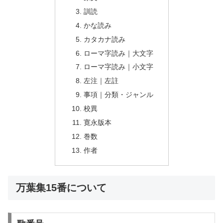
訓読
かな読み
カタカナ読み
ローマ字読み｜大文字
ローマ字読み｜小文字
左注｜左註
事項｜分類・ジャンル
校異
寛永版本
巻数
作者
万葉集15番について