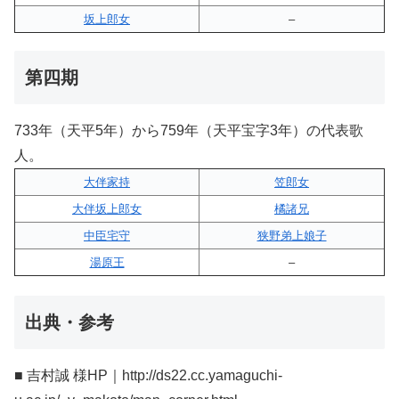
坂上郎女
–
第四期
733年（天平5年）から759年（天平宝字3年）の代表歌
人。
大伴家持
笠郎女
大伴坂上郎女
橘諸兄
中臣宅守
狭野弟上娘子
湯原王
–
出典・参考
■ 吉村誠 様HP｜http://ds22.cc.yamaguchi-