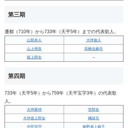
第三期
遷都（710年）から733年（天平5年）までの代表歌人。
山部赤人
大伴旅人
山上憶良
高橋虫麻呂
坂上郎女
–
第四期
733年（天平5年）から759年（天平宝字3年）の代表歌
人。
大伴家持
笠郎女
大伴坂上郎女
橘諸兄
中臣宅守
狭野弟上娘子