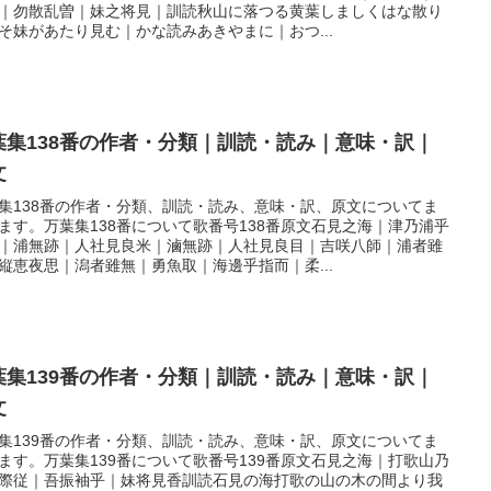
｜勿散乱曽｜妹之将見｜訓読秋山に落つる黄葉しましくはな散り
そ妹があたり見む｜かな読みあきやまに｜おつ...
葉集138番の作者・分類｜訓読・読み｜意味・訳｜
文
集138番の作者・分類、訓読・読み、意味・訳、原文についてま
ます。万葉集138番について歌番号138番原文石見之海｜津乃浦乎
｜浦無跡｜人社見良米｜滷無跡｜人社見良目｜吉咲八師｜浦者雖
縦恵夜思｜潟者雖無｜勇魚取｜海邊乎指而｜柔...
葉集139番の作者・分類｜訓読・読み｜意味・訳｜
文
集139番の作者・分類、訓読・読み、意味・訳、原文についてま
ます。万葉集139番について歌番号139番原文石見之海｜打歌山乃
際従｜吾振袖乎｜妹将見香訓読石見の海打歌の山の木の間より我