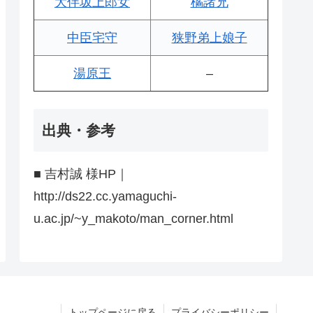
大伴坂上郎女
橘諸兄
中臣宅守
狭野弟上娘子
湯原王
–
出典・参考
■ 吉村誠 様HP｜
http://ds22.cc.yamaguchi-
u.ac.jp/~y_makoto/man_corner.html
トップページに戻る
プライバシーポリシー