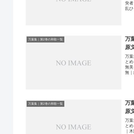
臾者
乱ひ
万
万葉集｜第2巻の和歌一覧
原
万葉
とめ
無美
無｜
万
万葉集｜第2巻の和歌一覧
原
万葉
とめ
｜木