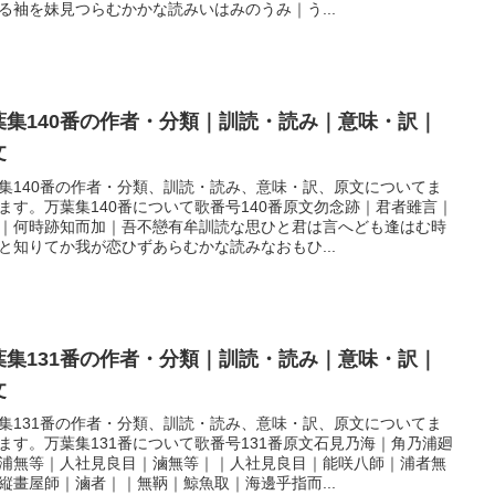
る袖を妹見つらむかかな読みいはみのうみ｜う...
葉集140番の作者・分類｜訓読・読み｜意味・訳｜
文
集140番の作者・分類、訓読・読み、意味・訳、原文についてま
ます。万葉集140番について歌番号140番原文勿念跡｜君者雖言｜
｜何時跡知而加｜吾不戀有牟訓読な思ひと君は言へども逢はむ時
と知りてか我が恋ひずあらむかな読みなおもひ...
葉集131番の作者・分類｜訓読・読み｜意味・訳｜
文
集131番の作者・分類、訓読・読み、意味・訳、原文についてま
ます。万葉集131番について歌番号131番原文石見乃海｜角乃浦廻
浦無等｜人社見良目｜滷無等｜｜人社見良目｜能咲八師｜浦者無
縦畫屋師｜滷者｜｜無鞆｜鯨魚取｜海邊乎指而...