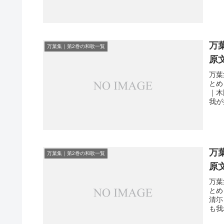
万
万葉集｜第2巻の和歌一覧
原
万葉
とめ
｜木
我が
万
万葉集｜第2巻の和歌一覧
原
万葉
とめ
清尓
も我