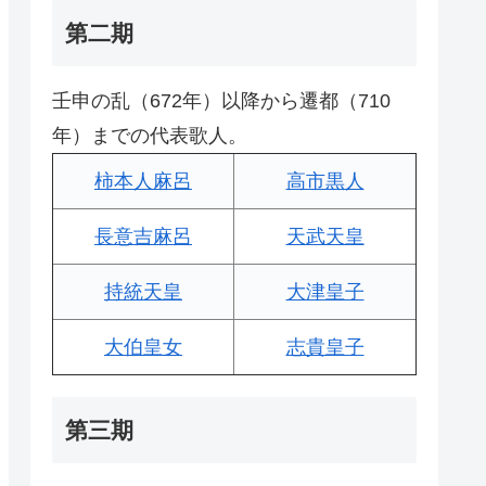
第二期
壬申の乱（672年）以降から遷都（710
年）までの代表歌人。
柿本人麻呂
高市黒人
長意吉麻呂
天武天皇
持統天皇
大津皇子
大伯皇女
志貴皇子
第三期