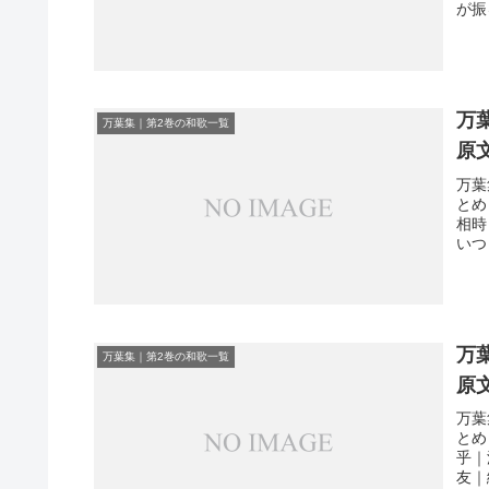
が振
万
万葉集｜第2巻の和歌一覧
原
万葉
とめ
相時
いつ
万
万葉集｜第2巻の和歌一覧
原
万葉
とめ
乎｜
友｜