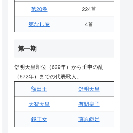
第20巻
224首
第なし巻
4首
第一期
舒明天皇即位（629年）から壬申の乱
（672年）までの代表歌人。
額田王
舒明天皇
天智天皇
有間皇子
鏡王女
藤原鎌足