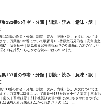
葉集132番の作者・分類｜訓読・読み｜意味・訳｜
文
集132番の作者・分類、訓読・読み、意味・訳、原文についてま
ます。万葉集132番について歌番号132番原文石見乃也｜高角山之
際従｜我振袖乎｜妹見都良武香訓読石見のや高角山の木の間より
振る袖を妹見つらむかかな読みいはみのや｜た...
葉集133番の作者・分類｜訓読・読み｜意味・訳｜
文
集133番の作者・分類、訓読・読み、意味・訳、原文についてま
ます。万葉集133番について歌番号133番原文小竹之葉者｜三山毛
｜乱友｜吾者妹思｜別来礼婆訓読笹の葉はみ山もさやにさやげど
れは妹思ふ別れ来ぬればかな読みささのはは｜...