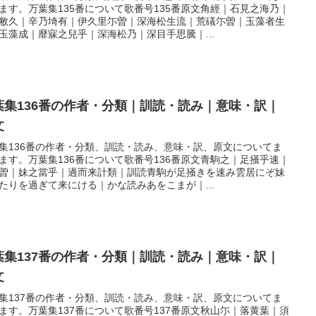
ます。万葉集135番について歌番号135番原文角經｜石見之海乃｜
敝久｜辛乃埼有｜伊久里尓曽｜深海松生流｜荒礒尓曽｜玉藻者生
玉藻成｜靡寐之兒乎｜深海松乃｜深目手思騰｜...
葉集136番の作者・分類｜訓読・読み｜意味・訳｜
文
集136番の作者・分類、訓読・読み、意味・訳、原文についてま
ます。万葉集136番について歌番号136番原文青駒之｜足掻乎速｜
曽｜妹之當乎｜過而来計類｜訓読青駒が足掻きを速み雲居にぞ妹
たりを過ぎて来にける｜かな読みあをこまが｜...
葉集137番の作者・分類｜訓読・読み｜意味・訳｜
文
集137番の作者・分類、訓読・読み、意味・訳、原文についてま
ます。万葉集137番について歌番号137番原文秋山尓｜落黄葉｜須