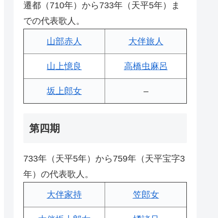
遷都（710年）から733年（天平5年）ま
での代表歌人。
山部赤人
大伴旅人
山上憶良
高橋虫麻呂
坂上郎女
–
第四期
733年（天平5年）から759年（天平宝字3
年）の代表歌人。
大伴家持
笠郎女