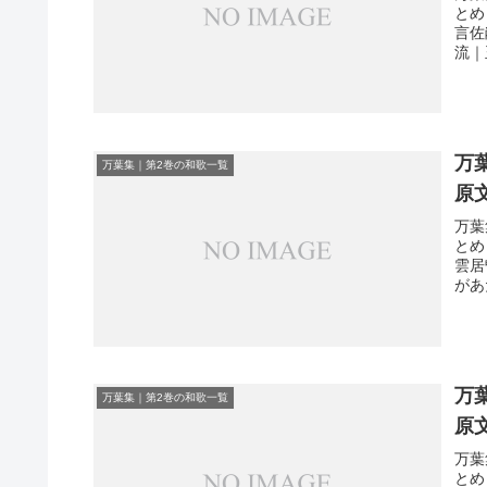
とめ
言佐
流｜
万
万葉集｜第2巻の和歌一覧
原
万葉
とめ
雲居
があ
万
万葉集｜第2巻の和歌一覧
原
万葉
とめ