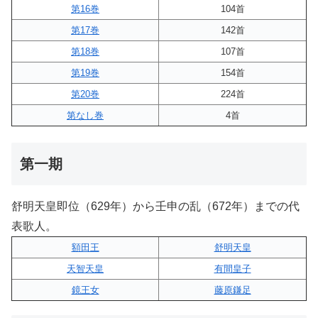
第16巻
104首
第17巻
142首
第18巻
107首
第19巻
154首
第20巻
224首
第なし巻
4首
第一期
舒明天皇即位（629年）から壬申の乱（672年）までの代
表歌人。
額田王
舒明天皇
天智天皇
有間皇子
鏡王女
藤原鎌足