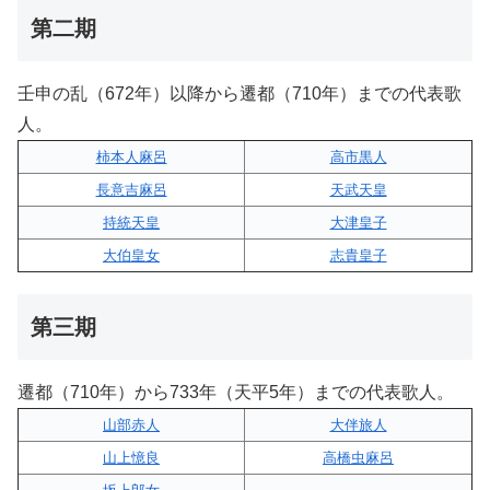
第二期
壬申の乱（672年）以降から遷都（710年）までの代表歌
人。
柿本人麻呂
高市黒人
長意吉麻呂
天武天皇
持統天皇
大津皇子
大伯皇女
志貴皇子
第三期
遷都（710年）から733年（天平5年）までの代表歌人。
山部赤人
大伴旅人
山上憶良
高橋虫麻呂