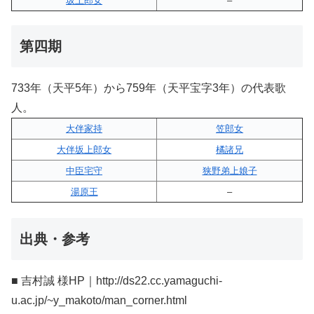
坂上郎女
–
第四期
733年（天平5年）から759年（天平宝字3年）の代表歌
人。
大伴家持
笠郎女
大伴坂上郎女
橘諸兄
中臣宅守
狭野弟上娘子
湯原王
–
出典・参考
■ 吉村誠 様HP｜http://ds22.cc.yamaguchi-
u.ac.jp/~y_makoto/man_corner.html