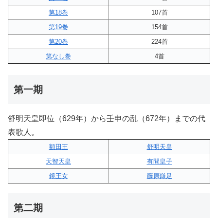
第18巻
107首
第19巻
154首
第20巻
224首
第なし巻
4首
第一期
舒明天皇即位（629年）から壬申の乱（672年）までの代
表歌人。
額田王
舒明天皇
天智天皇
有間皇子
鏡王女
藤原鎌足
第二期