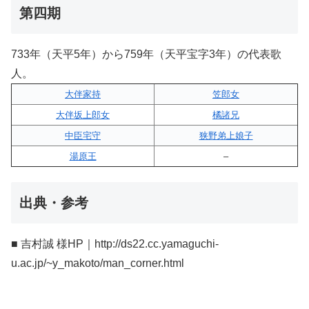
第四期
733年（天平5年）から759年（天平宝字3年）の代表歌
人。
大伴家持
笠郎女
大伴坂上郎女
橘諸兄
中臣宅守
狭野弟上娘子
湯原王
–
出典・参考
■ 吉村誠 様HP｜http://ds22.cc.yamaguchi-
u.ac.jp/~y_makoto/man_corner.html