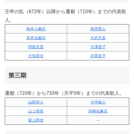
壬申の乱（672年）以降から遷都（710年）までの代表歌
人。
柿本人麻呂
高市黒人
長意吉麻呂
天武天皇
持統天皇
大津皇子
大伯皇女
志貴皇子
第三期
遷都（710年）から733年（天平5年）までの代表歌人。
山部赤人
大伴旅人
山上憶良
高橋虫麻呂
坂上郎女
–