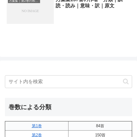
万葉集｜第2巻の和歌一覧
読・読み｜意味・訳｜原文
巻数による分類
第1巻
84首
第2巻
150首