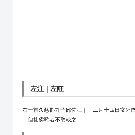
左注｜左註
右一首久慈郡丸子部佐壮｜｜二月十四日常陸
｜但拙劣歌者不取載之