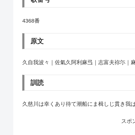
4368番
原文
久自我波々｜佐氣久阿利麻弖｜志富夫祢尓｜
訓読
久慈川は幸くあり待て潮船にま楫しじ貫き我
スポ