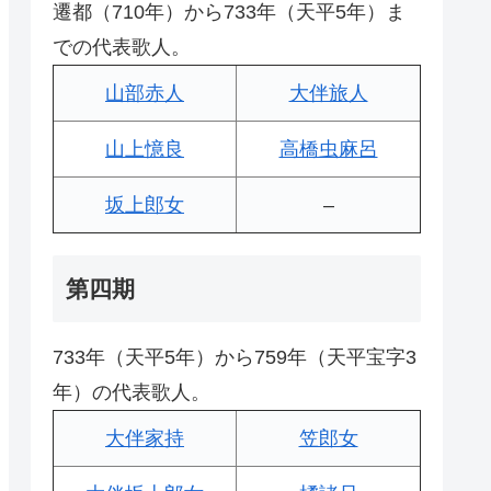
遷都（710年）から733年（天平5年）ま
での代表歌人。
山部赤人
大伴旅人
山上憶良
高橋虫麻呂
坂上郎女
–
第四期
733年（天平5年）から759年（天平宝字3
年）の代表歌人。
大伴家持
笠郎女