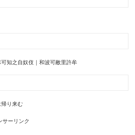
麻可知之自奴伎｜和波可敝里許牟
は帰り来む
ンサーリンク