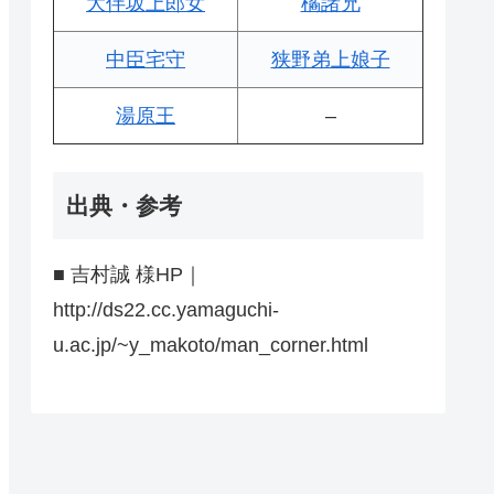
大伴坂上郎女
橘諸兄
中臣宅守
狭野弟上娘子
湯原王
–
出典・参考
■ 吉村誠 様HP｜
http://ds22.cc.yamaguchi-
u.ac.jp/~y_makoto/man_corner.html