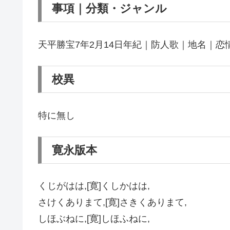
事項｜分類・ジャンル
天平勝宝7年2月14日年紀｜防人歌｜地名｜恋
校異
特に無し
寛永版本
くじがはは,[寛]くしかはは,
さけくありまて,[寛]さきくありまて,
しほぶねに,[寛]しほふねに,