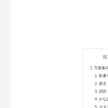
目
万葉集4
歌番
原文
訓読
かな
カタ