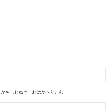
まかぢしじぬき｜わはかへりこむ