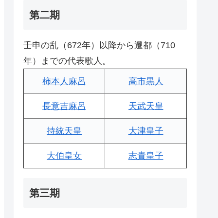
第二期
壬申の乱（672年）以降から遷都（710
年）までの代表歌人。
柿本人麻呂
高市黒人
長意吉麻呂
天武天皇
持統天皇
大津皇子
大伯皇女
志貴皇子
第三期