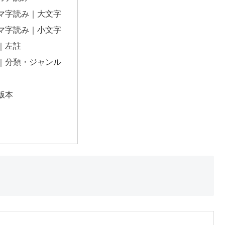
マ字読み｜大文字
マ字読み｜小文字
｜左註
｜分類・ジャンル
版本