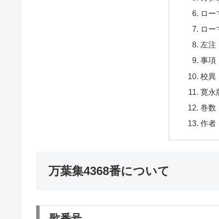
ロー
ロー
左注
事項
校異
寛永
巻数
作者
万葉集4368番について
歌番号