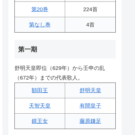
第20巻
224首
第なし巻
4首
第一期
舒明天皇即位（629年）から壬申の乱
（672年）までの代表歌人。
額田王
舒明天皇
天智天皇
有間皇子
鏡王女
藤原鎌足