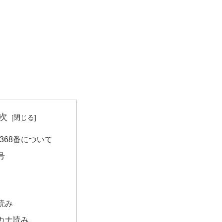
次
368番について
号
読み
カナ読み