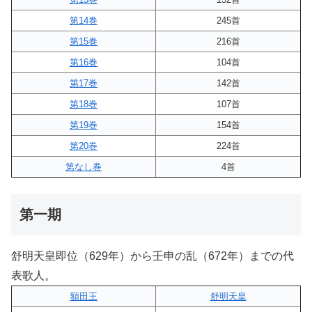
第14巻
245首
第15巻
216首
第16巻
104首
第17巻
142首
第18巻
107首
第19巻
154首
第20巻
224首
第なし巻
4首
第一期
舒明天皇即位（629年）から壬申の乱（672年）までの代
表歌人。
額田王
舒明天皇