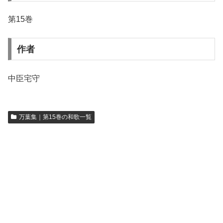
第15巻
作者
中臣宅守
万葉集｜第15巻の和歌一覧