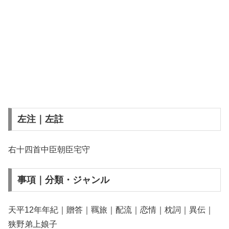
左注｜左註
右十四首中臣朝臣宅守
事項｜分類・ジャンル
天平12年年紀｜贈答｜羈旅｜配流｜恋情｜枕詞｜異伝｜
狭野弟上娘子