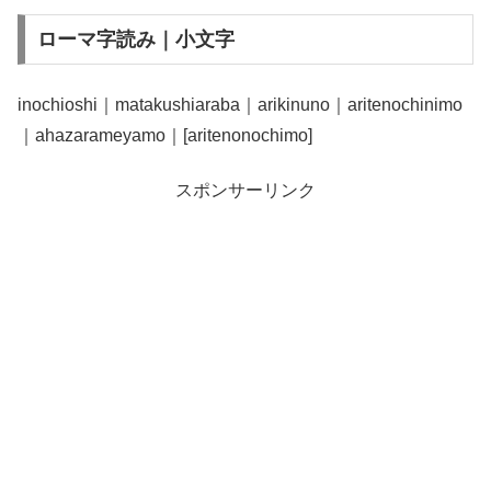
ローマ字読み｜小文字
inochioshi｜matakushiaraba｜arikinuno｜aritenochinimo
｜ahazarameyamo｜[aritenonochimo]
スポンサーリンク