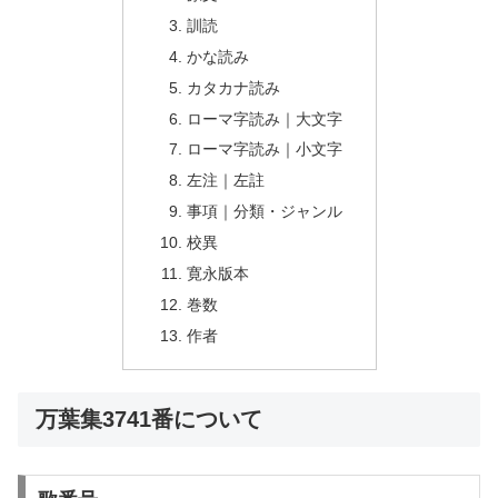
訓読
かな読み
カタカナ読み
ローマ字読み｜大文字
ローマ字読み｜小文字
左注｜左註
事項｜分類・ジャンル
校異
寛永版本
巻数
作者
万葉集3741番について