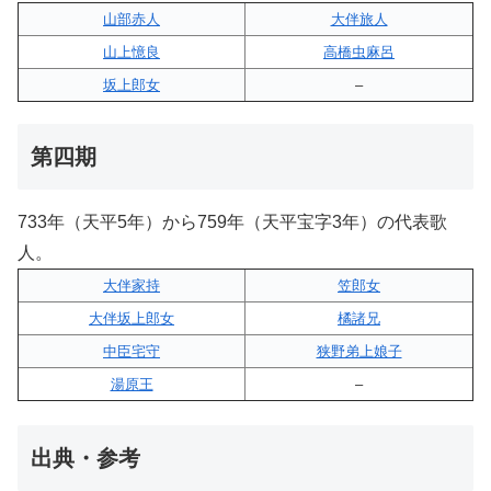
山部赤人
大伴旅人
山上憶良
高橋虫麻呂
坂上郎女
–
第四期
733年（天平5年）から759年（天平宝字3年）の代表歌
人。
大伴家持
笠郎女
大伴坂上郎女
橘諸兄
中臣宅守
狭野弟上娘子
湯原王
–
出典・参考