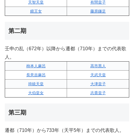
天智天皇
有間皇子
鏡王女
藤原鎌足
第二期
壬申の乱（672年）以降から遷都（710年）までの代表歌
人。
柿本人麻呂
高市黒人
長意吉麻呂
天武天皇
持統天皇
大津皇子
大伯皇女
志貴皇子
第三期
遷都（710年）から733年（天平5年）までの代表歌人。