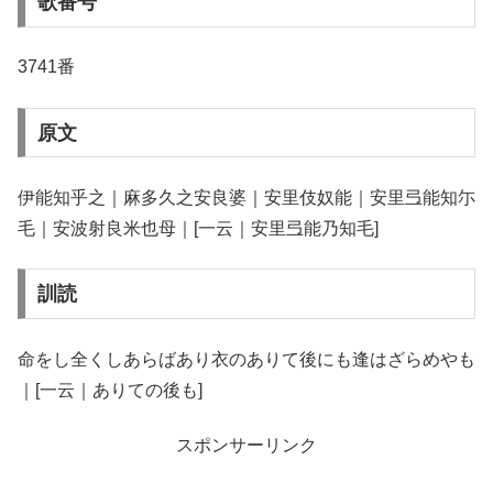
歌番号
3741番
原文
伊能知乎之｜麻多久之安良婆｜安里伎奴能｜安里弖能知尓
毛｜安波射良米也母｜[一云｜安里弖能乃知毛]
訓読
命をし全くしあらばあり衣のありて後にも逢はざらめやも
｜[一云｜ありての後も]
スポンサーリンク