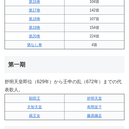
第16巻
104首
第17巻
142首
第18巻
107首
第19巻
154首
第20巻
224首
第なし巻
4首
第一期
舒明天皇即位（629年）から壬申の乱（672年）までの代
表歌人。
額田王
舒明天皇
天智天皇
有間皇子
鏡王女
藤原鎌足