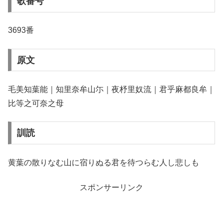
歌番号
3693番
原文
毛美知葉能｜知里奈牟山尓｜夜杼里奴流｜君乎麻都良牟｜
比等之可奈之母
訓読
黄葉の散りなむ山に宿りぬる君を待つらむ人し悲しも
スポンサーリンク