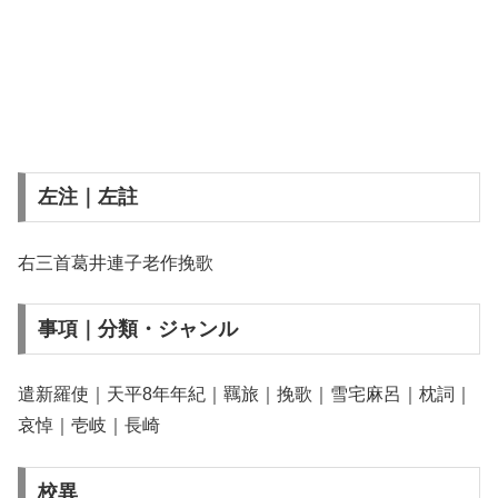
左注｜左註
右三首葛井連子老作挽歌
事項｜分類・ジャンル
遣新羅使｜天平8年年紀｜羈旅｜挽歌｜雪宅麻呂｜枕詞｜
哀悼｜壱岐｜長崎
校異