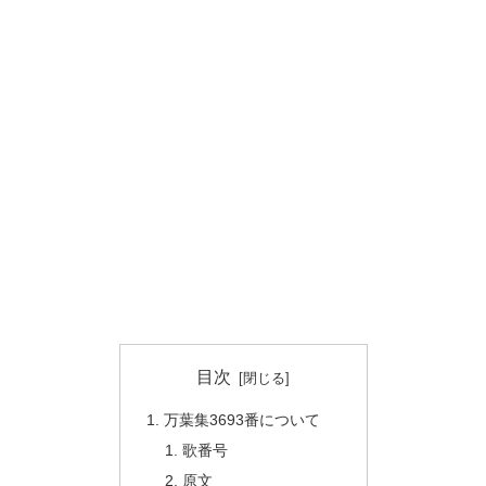
目次
万葉集3693番について
歌番号
原文