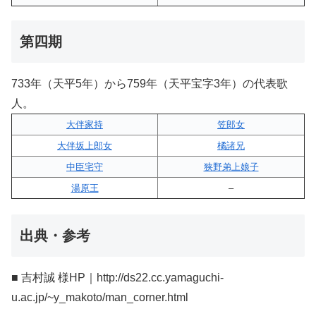
第四期
733年（天平5年）から759年（天平宝字3年）の代表歌
人。
大伴家持
笠郎女
大伴坂上郎女
橘諸兄
中臣宅守
狭野弟上娘子
湯原王
–
出典・参考
■ 吉村誠 様HP｜http://ds22.cc.yamaguchi-
u.ac.jp/~y_makoto/man_corner.html