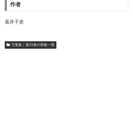
作者
葛井子老
万葉集｜第15巻の和歌一覧