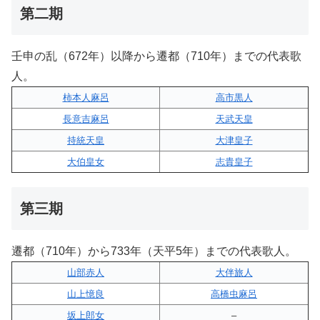
第二期
壬申の乱（672年）以降から遷都（710年）までの代表歌
人。
柿本人麻呂
高市黒人
長意吉麻呂
天武天皇
持統天皇
大津皇子
大伯皇女
志貴皇子
第三期
遷都（710年）から733年（天平5年）までの代表歌人。
山部赤人
大伴旅人
山上憶良
高橋虫麻呂
坂上郎女
–