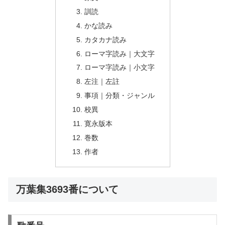
訓読
かな読み
カタカナ読み
ローマ字読み｜大文字
ローマ字読み｜小文字
左注｜左註
事項｜分類・ジャンル
校異
寛永版本
巻数
作者
万葉集3693番について