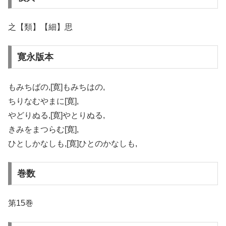
之【類】【細】思
寛永版本
もみちばの,[寛]もみちはの,
ちりなむやまに[寛],
やどりぬる,[寛]やとりぬる,
きみをまつらむ[寛],
ひとしかなしも,[寛]ひとのかなしも,
巻数
第15巻