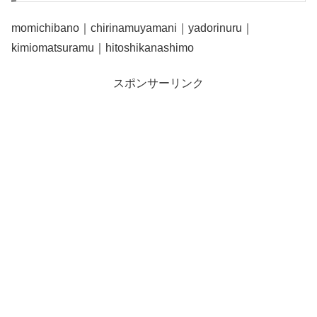
momichibano｜chirinamuyamani｜yadorinuru｜
kimiomatsuramu｜hitoshikanashimo
スポンサーリンク