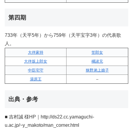
第四期
733年（天平5年）から759年（天平宝字3年）の代表歌
人。
大伴家持
笠郎女
大伴坂上郎女
橘諸兄
中臣宅守
狭野弟上娘子
湯原王
–
出典・参考
■ 吉村誠 様HP｜http://ds22.cc.yamaguchi-
u.ac.jp/~y_makoto/man_corner.html