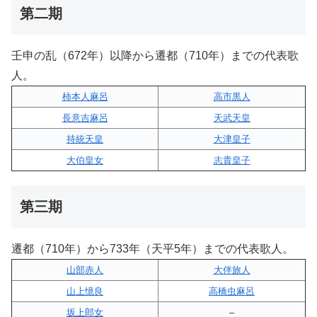
第二期
壬申の乱（672年）以降から遷都（710年）までの代表歌
人。
柿本人麻呂
高市黒人
長意吉麻呂
天武天皇
持統天皇
大津皇子
大伯皇女
志貴皇子
第三期
遷都（710年）から733年（天平5年）までの代表歌人。
山部赤人
大伴旅人
山上憶良
高橋虫麻呂
坂上郎女
–