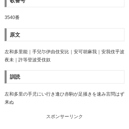
歌番号
3540番
原文
左和多里能｜手兒尓伊由伎安比｜安可胡麻我｜安我伎乎波
夜未｜許等登波受伎奴
訓読
左和多里の手児にい行き逢ひ赤駒が足掻きを速み言問はず
来ぬ
スポンサーリンク