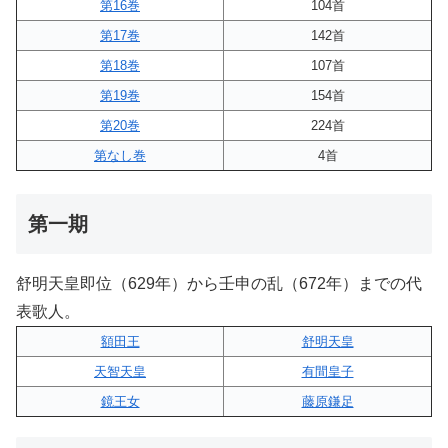
第16巻
104首
第17巻
142首
第18巻
107首
第19巻
154首
第20巻
224首
第なし巻
4首
第一期
舒明天皇即位（629年）から壬申の乱（672年）までの代
表歌人。
額田王
舒明天皇
天智天皇
有間皇子
鏡王女
藤原鎌足