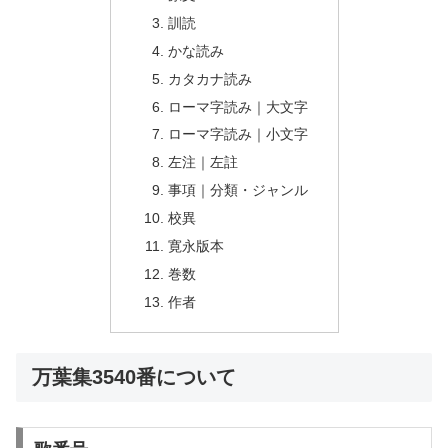
訓読
かな読み
カタカナ読み
ローマ字読み｜大文字
ローマ字読み｜小文字
左注｜左註
事項｜分類・ジャンル
校異
寛永版本
巻数
作者
万葉集3540番について