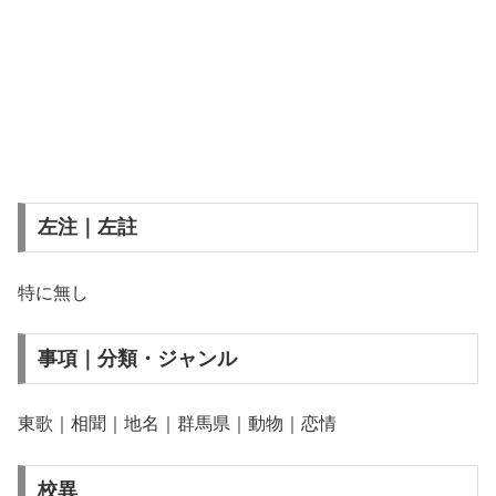
左注｜左註
特に無し
事項｜分類・ジャンル
東歌｜相聞｜地名｜群馬県｜動物｜恋情
校異