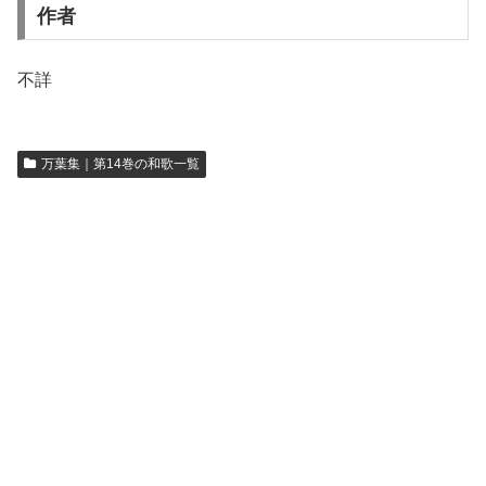
作者
不詳
万葉集｜第14巻の和歌一覧