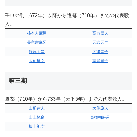
壬申の乱（672年）以降から遷都（710年）までの代表歌
人。
柿本人麻呂
高市黒人
長意吉麻呂
天武天皇
持統天皇
大津皇子
大伯皇女
志貴皇子
第三期
遷都（710年）から733年（天平5年）までの代表歌人。
山部赤人
大伴旅人
山上憶良
高橋虫麻呂
坂上郎女
–