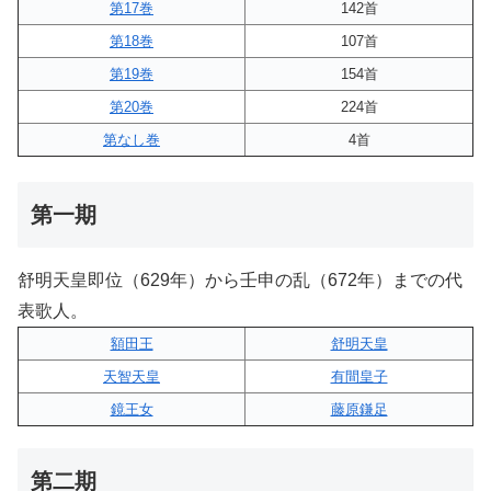
第17巻
142首
第18巻
107首
第19巻
154首
第20巻
224首
第なし巻
4首
第一期
舒明天皇即位（629年）から壬申の乱（672年）までの代
表歌人。
額田王
舒明天皇
天智天皇
有間皇子
鏡王女
藤原鎌足
第二期