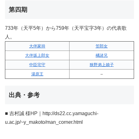
第四期
733年（天平5年）から759年（天平宝字3年）の代表歌
人。
大伴家持
笠郎女
大伴坂上郎女
橘諸兄
中臣宅守
狭野弟上娘子
湯原王
–
出典・参考
■ 吉村誠 様HP｜http://ds22.cc.yamaguchi-
u.ac.jp/~y_makoto/man_corner.html