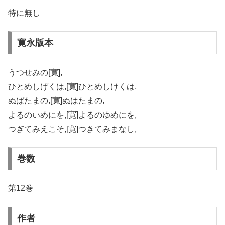
特に無し
寛永版本
うつせみの[寛],
ひとめしげくは,[寛]ひとめしけくは,
ぬばたまの,[寛]ぬはたまの,
よるのいめにを,[寛]よるのゆめにを,
つぎてみえこそ,[寛]つきてみまなし,
巻数
第12巻
作者