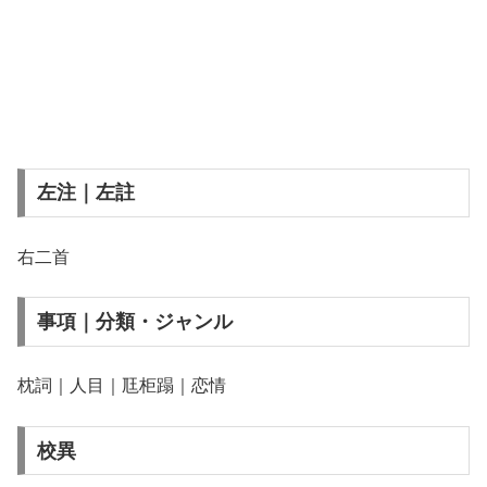
左注｜左註
右二首
事項｜分類・ジャンル
枕詞｜人目｜尫柜蹋｜恋情
校異