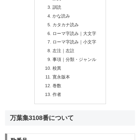
訓読
かな読み
カタカナ読み
ローマ字読み｜大文字
ローマ字読み｜小文字
左注｜左註
事項｜分類・ジャンル
校異
寛永版本
巻数
作者
万葉集3108番について