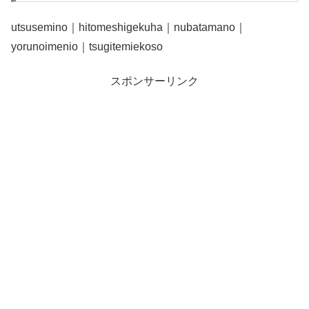
utsusemino｜hitomeshigekuha｜nubatamano｜
yorunoimenio｜tsugitemiekoso
スポンサーリンク