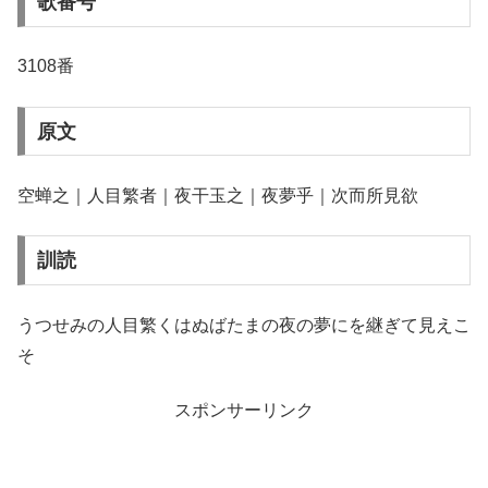
歌番号
3108番
原文
空蝉之｜人目繁者｜夜干玉之｜夜夢乎｜次而所見欲
訓読
うつせみの人目繁くはぬばたまの夜の夢にを継ぎて見えこ
そ
スポンサーリンク