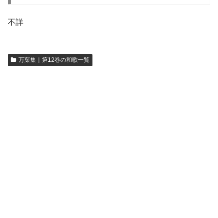
不詳
万葉集｜第12巻の和歌一覧