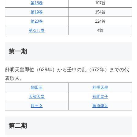
第18巻
107首
第19巻
154首
第20巻
224首
第なし巻
4首
第一期
舒明天皇即位（629年）から壬申の乱（672年）までの代
表歌人。
額田王
舒明天皇
天智天皇
有間皇子
鏡王女
藤原鎌足
第二期