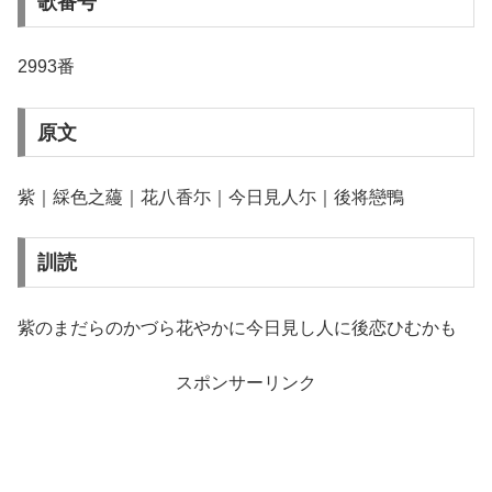
歌番号
2993番
原文
紫｜綵色之蘰｜花八香尓｜今日見人尓｜後将戀鴨
訓読
紫のまだらのかづら花やかに今日見し人に後恋ひむかも
スポンサーリンク