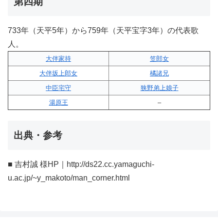
第四期
733年（天平5年）から759年（天平宝字3年）の代表歌
人。
大伴家持
笠郎女
大伴坂上郎女
橘諸兄
中臣宅守
狭野弟上娘子
湯原王
–
出典・参考
■ 吉村誠 様HP｜http://ds22.cc.yamaguchi-
u.ac.jp/~y_makoto/man_corner.html