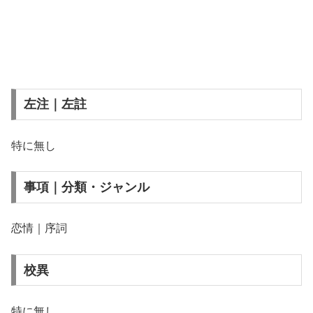
左注｜左註
特に無し
事項｜分類・ジャンル
恋情｜序詞
校異
特に無し