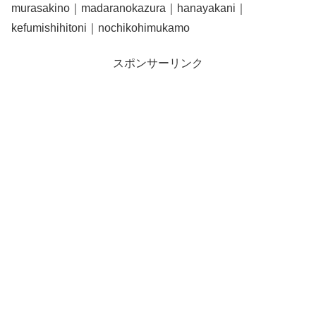
murasakino｜madaranokazura｜hanayakani｜
kefumishihitoni｜nochikohimukamo
スポンサーリンク