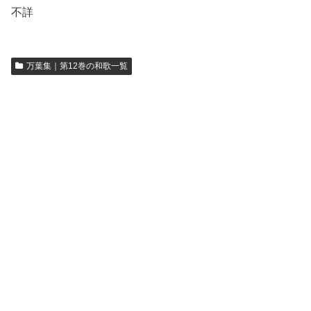
不詳
万葉集｜第12巻の和歌一覧