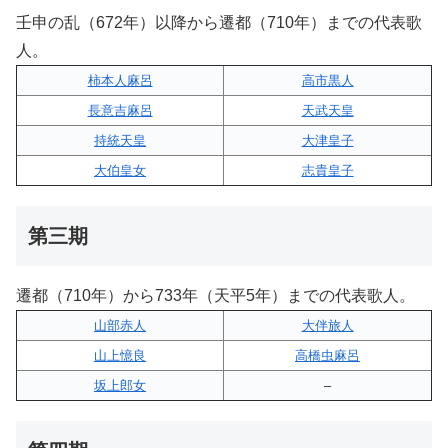
壬申の乱（672年）以降から遷都（710年）までの代表歌
人。
柿本人麻呂
高市黒人
長意吉麻呂
天武天皇
持統天皇
大津皇子
大伯皇女
志貴皇子
第三期
遷都（710年）から733年（天平5年）までの代表歌人。
山部赤人
大伴旅人
山上憶良
高橋虫麻呂
坂上郎女
–