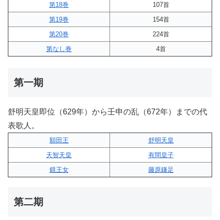
第18巻
107首
第19巻
154首
第20巻
224首
第なし巻
4首
第一期
舒明天皇即位（629年）から壬申の乱（672年）までの代
表歌人。
額田王
舒明天皇
天智天皇
有間皇子
鏡王女
藤原鎌足
第二期