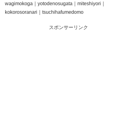
wagimokoga｜yotodenosugata｜miteshiyori｜
kokorosoranari｜tsuchihafumedomo
スポンサーリンク