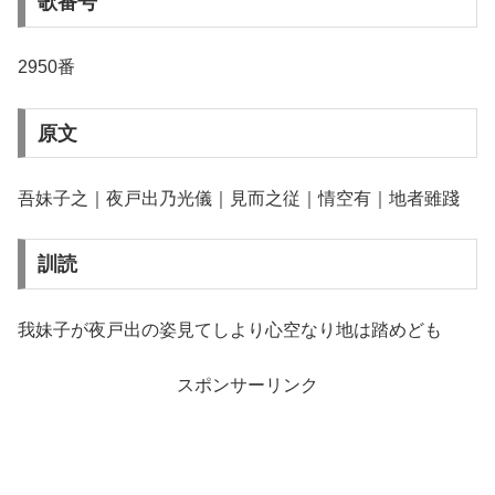
歌番号
2950番
原文
吾妹子之｜夜戸出乃光儀｜見而之従｜情空有｜地者雖踐
訓読
我妹子が夜戸出の姿見てしより心空なり地は踏めども
スポンサーリンク