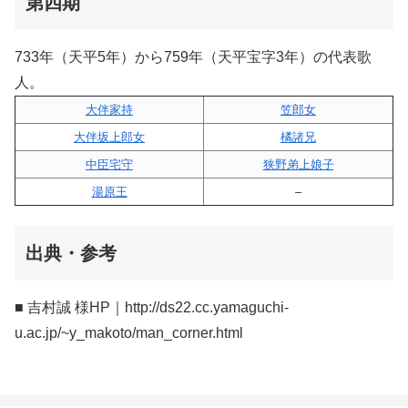
第四期
733年（天平5年）から759年（天平宝字3年）の代表歌
人。
大伴家持
笠郎女
大伴坂上郎女
橘諸兄
中臣宅守
狭野弟上娘子
湯原王
–
出典・参考
■ 吉村誠 様HP｜http://ds22.cc.yamaguchi-
u.ac.jp/~y_makoto/man_corner.html