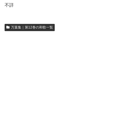
不詳
万葉集｜第12巻の和歌一覧