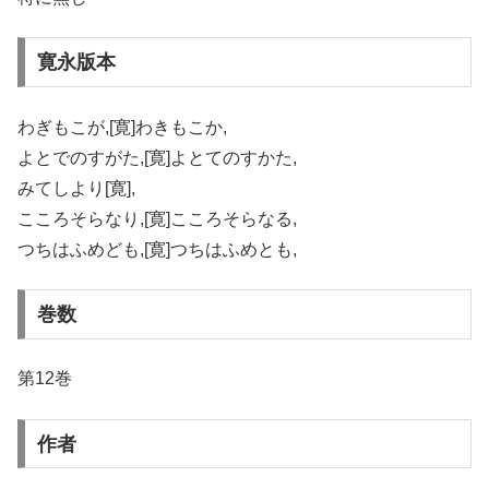
寛永版本
わぎもこが,[寛]わきもこか,
よとでのすがた,[寛]よとてのすかた,
みてしより[寛],
こころそらなり,[寛]こころそらなる,
つちはふめども,[寛]つちはふめとも,
巻数
第12巻
作者