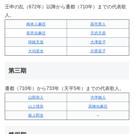
壬申の乱（672年）以降から遷都（710年）までの代表歌
人。
柿本人麻呂
高市黒人
長意吉麻呂
天武天皇
持統天皇
大津皇子
大伯皇女
志貴皇子
第三期
遷都（710年）から733年（天平5年）までの代表歌人。
山部赤人
大伴旅人
山上憶良
高橋虫麻呂
坂上郎女
–