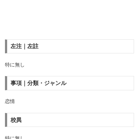
左注｜左註
特に無し
事項｜分類・ジャンル
恋情
校異
特に無し