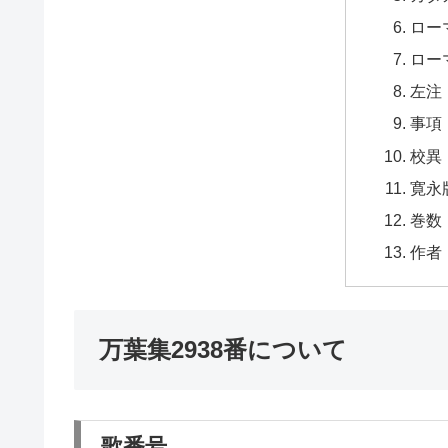
ロー
ロー
左注
事項
校異
寛永
巻数
作者
万葉集2938番について
歌番号