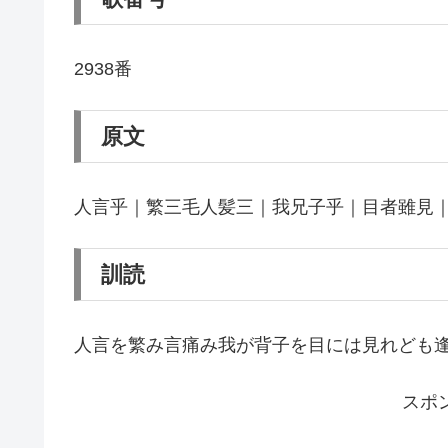
2938番
原文
人言乎｜繁三毛人髪三｜我兄子乎｜目者雖見
訓読
人言を繁み言痛み我が背子を目には見れども
スポ