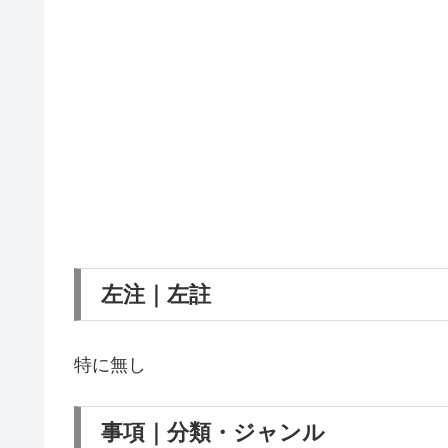
左注｜左註
特に無し
事項｜分類・ジャンル