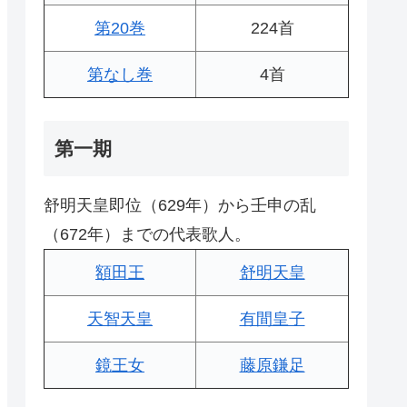
第20巻
224首
第なし巻
4首
第一期
舒明天皇即位（629年）から壬申の乱
（672年）までの代表歌人。
額田王
舒明天皇
天智天皇
有間皇子
鏡王女
藤原鎌足