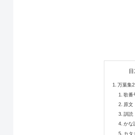
目
万葉集2
歌番
原文
訓読
かな
カタ