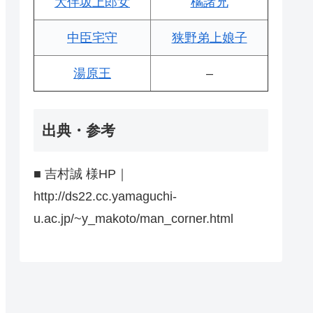
大伴坂上郎女
橘諸兄
中臣宅守
狭野弟上娘子
湯原王
–
出典・参考
■ 吉村誠 様HP｜
http://ds22.cc.yamaguchi-
u.ac.jp/~y_makoto/man_corner.html