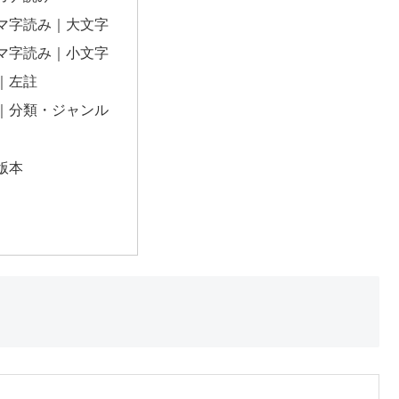
マ字読み｜大文字
マ字読み｜小文字
｜左註
｜分類・ジャンル
版本