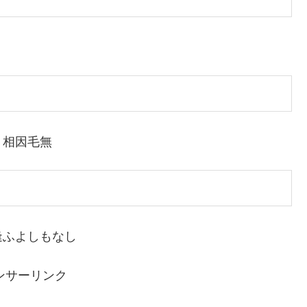
｜相因毛無
逢ふよしもなし
ンサーリンク