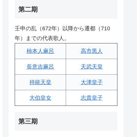
第二期
壬申の乱（672年）以降から遷都（710
年）までの代表歌人。
柿本人麻呂
高市黒人
長意吉麻呂
天武天皇
持統天皇
大津皇子
大伯皇女
志貴皇子
第三期