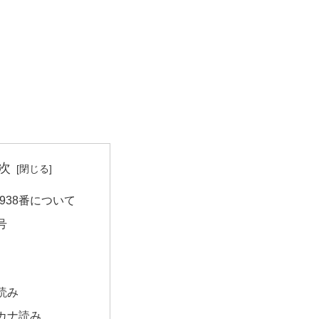
次
938番について
号
読み
カナ読み