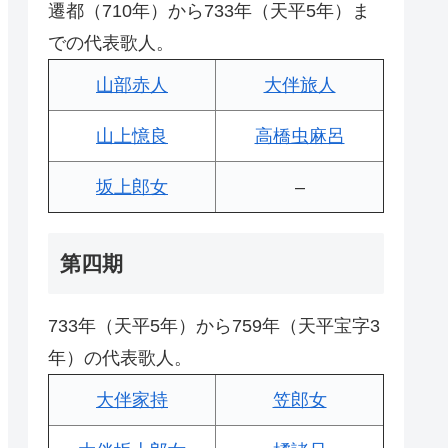
遷都（710年）から733年（天平5年）ま
での代表歌人。
山部赤人
大伴旅人
山上憶良
高橋虫麻呂
坂上郎女
–
第四期
733年（天平5年）から759年（天平宝字3
年）の代表歌人。
大伴家持
笠郎女