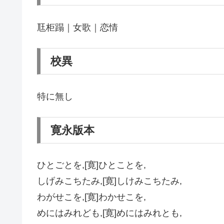
尫柜蹋｜女歌｜恋情
校異
特に無し
寛永版本
ひとごとを,[寛]ひとことを,
しげみこちたみ,[寛]しけみこちたみ,
わがせこを,[寛]わかせこを,
めにはみれども,[寛]めにはみれとも,