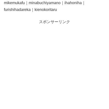
mikemukafu｜minabuchiyamano｜ihahoniha｜
furishihadareka｜kienokoritaru
スポンサーリンク