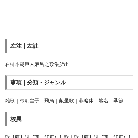
左注｜左註
右柿本朝臣人麻呂之歌集所出
事項｜分類・ジャンル
雑歌｜弓削皇子｜飛鳥｜献呈歌｜非略体｜地名｜季節
校異
歌【西】謌【西（訂正）】歌｜歌【西】謌【西（訂正）】