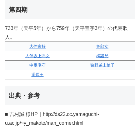
第四期
733年（天平5年）から759年（天平宝字3年）の代表歌
人。
大伴家持
笠郎女
大伴坂上郎女
橘諸兄
中臣宅守
狭野弟上娘子
湯原王
–
出典・参考
■ 吉村誠 様HP｜http://ds22.cc.yamaguchi-
u.ac.jp/~y_makoto/man_corner.html