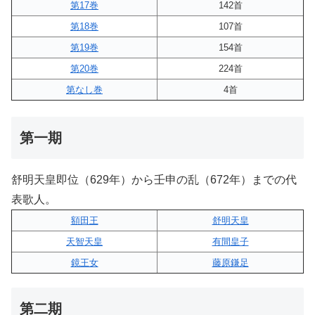
第17巻
142首
第18巻
107首
第19巻
154首
第20巻
224首
第なし巻
4首
第一期
舒明天皇即位（629年）から壬申の乱（672年）までの代
表歌人。
額田王
舒明天皇
天智天皇
有間皇子
鏡王女
藤原鎌足
第二期