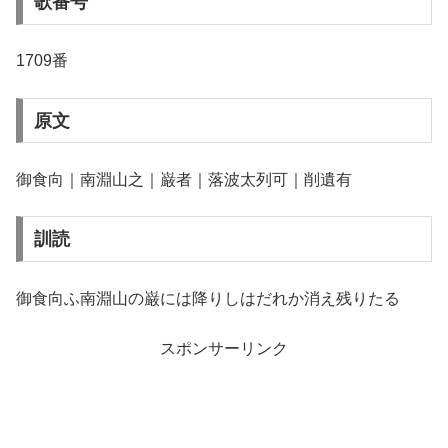
歌番号
1709番
原文
御食向｜南淵山之｜巌者｜落波太列可｜削遺有
訓読
御食向ふ南淵山の巌には降りしはだれか消え残りたる
スポンサーリンク