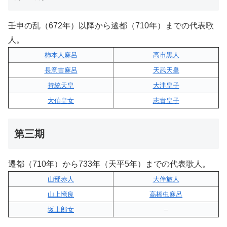
壬申の乱（672年）以降から遷都（710年）までの代表歌
人。
柿本人麻呂
高市黒人
長意吉麻呂
天武天皇
持統天皇
大津皇子
大伯皇女
志貴皇子
第三期
遷都（710年）から733年（天平5年）までの代表歌人。
山部赤人
大伴旅人
山上憶良
高橋虫麻呂
坂上郎女
–