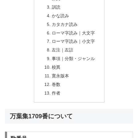
訓読
かな読み
カタカナ読み
ローマ字読み｜大文字
ローマ字読み｜小文字
左注｜左註
事項｜分類・ジャンル
校異
寛永版本
巻数
作者
万葉集1709番について